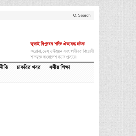
Search
জুলাই বিপ্লবের শক্তি ঐক্যবদ্ধ হউক
করোনা, ডেঙ্গু ও উন্নয়ন এবং স্বাধীনতা বিরোধী
শত্রুমুক্ত বাংলাদেশ গড়ার প্রত্যয়ে।
থনীতি
চাকরির খবর
ধর্মীয় শিক্ষা