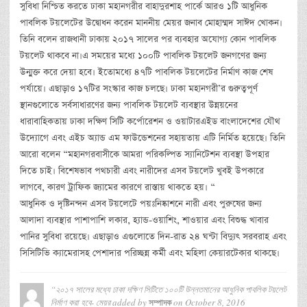
সুবিধা নিশ্চিত করতে ঢাকা মহানগরীর বাহাদুরশাহ পার্কে আরও ১টি আধুনিক
পাবলিক টয়লেটের উদ্বোধন করেন মাননীয় মেয়র জনাব মোহাম্মদ সাঈদ খোকন।
তিনি বলেন রাজধানী ঢাকায় ২০১৭ সালের পর ব্যবহার অযোগ্য কোন পাবলিক
টয়লেট থাকবে না।এ সময়ের মধ্যে ১০০টি পাবলিক টয়লেট জনগণের জন্য
উন্মুক্ত করে দেয়া হবে। ইতোমধ্যে ৪৭টি পাবলিক টয়লেটের নির্মাণ কাজ শেষ
পর্যায়ে। এছাড়াও ১৭টির সংস্কার কাজ চলছে। ঢাকা মহানগরী’র গুরুত্বপূর্ণ
স্থানগুলোতে সর্বসাধারণের জন্য পাবলিক টয়লেট ব্যবস্থার উন্নয়নের
ধারাবাহিকতায় ঢাকা দক্ষিণ সিটি কর্পোরেশন ও ওয়াটারএইড বাংলাদেশের যৌথ
উদ্যোগে এবং এইচ অ্যান্ড এম ফাউন্ডেশনের সহায়তায় এটি নির্মিত হয়েছে। তিনি
আরো বলেন “মহানগরবাসীকে আমরা পরিকল্পিত স্যানিটেশন ব্যবস্থা উপহার
দিতে চাই। বিশেষভাব পথচারী এবং নারীদের এসব টয়লেট খুবই উপকারে
লাগবে, কারণ ট্রাফিক জ্যামের কারণে রাস্তায় থাকতে হয়। “
আধুনিক ও দৃষ্টিনন্দন এসব টয়লেটে পয়ঃনিষ্কাশনে নারী এবং পুরুষের জন্য
আলাদা ব্যবস্থার পাশাপাশি লকার, হ্যান্ড-ওয়াশিং, শাওয়ার এবং বিশুদ্ধ খাবার
পানির সুবিধা রয়েছে। এছাড়াও এগুলোতে দিন-রাত ২৪ ঘন্টা বিদ্যুৎ সরবরাহ এবং
সিসিটিভি ক্যামেরাসহ পেশাদার পরিচ্ছন্ন কর্মী এবং মহিলা কেয়ারটেকার থাকছে।
“২০১৭ সালের মধ্যে ঢাকা দক্ষিণ সিটিতে ১০০টি উন্নতমানের আধুনিক পাবলিক টয়লেট
নির্মাণ করা হবে- মেয়র
added by
on
October 8, 2016
সম্পাদক