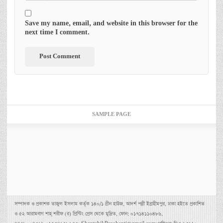
Save my name, email, and website in this browser for the
next time I comment.
SAMPLE PAGE
সম্পাদক ও প্রকাশক তাজুল ইসলাম কর্তৃক ১৪০/১ গ্রীন হাউজ, আদর্শ পল্লী ইব্রাহীমপুর, ঢাকা হইতে প্রকাশিত
ও ৫২ আরামবাগ শাহ্ শরীফ (র) প্রিন্টিং প্রেস থেকে মুদ্রিত, ফোন: ০১৭১৪১১০৪৮৬,