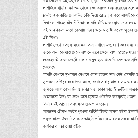
গত সোমবার ১৮/১০/১৬ ঢাকার কুড়িল বিশ্বরোড ফ্লাইওভারের নী
লাশটিকে গাড়ীর নির্যাতন থেকে রক্ষা করতে ব্যস্ত রয়েছেন বলে 
স্থানীয় এক ব্যক্তি দোকানির চকি দিয়ে রোড ব্লক করে লাশটিকে
নিরাপত্তা পাচ্ছে তাঁর সীকিভাগও যদি জীবিত অবস্থায় পেত হ
এই মানবিকতা আগে কোথায় ছিল? অনেক চেষ্টা করেও মৃত্যুর প্রকৃ
এই লিখা।
লাশটি দেখে যতটুকু মনে হয় তিনি এখানে মৃত্যুবরণ করেননি। 
তাকে অন্য কোথাও থেকে এখানে এনে ফেলে রাখা হয়েছে মাত্র
হয়েছে। ঐ তাজা দেহটি রাস্তায় উবুর হয়ে শুয়ে কি যেন এক প্রত
ফেলেছে।
লাশটি যেখানে দৃশ্যমান সেখানে কোন রক্তের দাগ নেই এমনকি দু
সুন্দরভাবে উবুর হয়ে শুয়ে আছে। দেখতে শুধু মাথার সামনের অংশ
তুলিতে আকা কোন জীবন্ত ছবির মত, কোন ভাবেই দুর্ঘটনা আক্রা
থেতলানো ছিদ্র। যা দেখে মনে হয়েছে গুলিবিদ্ধ অবস্থারই প্রমান
তিনি সবই জানেন এবং সত্য প্রকাশ করবেন।
আমাদের চৌকশ আইন শৃঙ্খলা বাহিনী ঠিকই আসল ঘটনা উদঘাটন 
প্রকৃত কারণ উৎঘাটিত করে আইনি প্রক্রিয়ার মাধ্যমে সকল কার্যস
কার্যকর ব্যবস্থা নেয়া হউক।