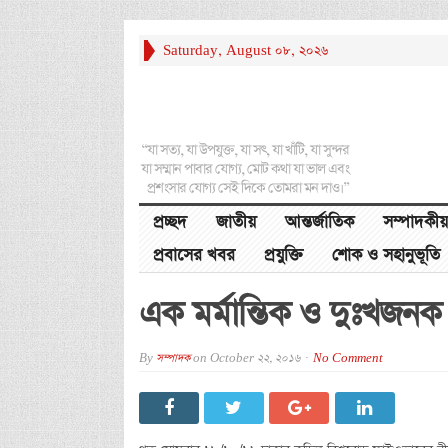
Saturday, August 08, 2026
“যা সত্য, যা উপযুক্ত, যা সৎ, যা খাঁটি, যা সুন্দর
যা সম্মান পাবার যোগ্য, মোট কথা যা ভাল এবং
প্রশংসার যোগ্য সেই দিকে তোমরা মন দাও।”
প্রচ্ছদ
জাতীয়
আন্তর্জাতিক
সম্পাদকীয়
প্রবাসের খবর
প্রযুক্তি
শোক ও সহানুভূতি
এক মর্মান্তিক ও দুঃখজনক ম
By
সম্পাদক
on
October 22, 2016
No Comment