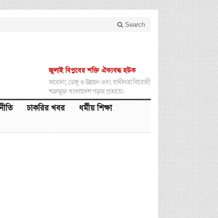
Search
জুলাই বিপ্লবের শক্তি ঐক্যবদ্ধ হউক
করোনা, ডেঙ্গু ও উন্নয়ন এবং স্বাধীনতা বিরোধী
শত্রুমুক্ত বাংলাদেশ গড়ার প্রত্যয়ে।
থনীতি
চাকরির খবর
ধর্মীয় শিক্ষা