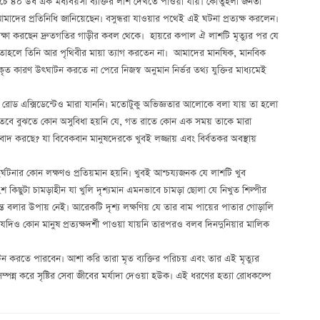
চে ৪০ উর্ধ এক মধ্যবয়সী ব্যক্তির লাশ দেখতে পাওয়া যায়। কৌতুহলী জনতা
আমাদের প্রতিনিধি জানিয়েছেন। বসুন্ধরা যাওয়ার পথেই এই ঘটনা প্রত্যক্ষ করলেন।
 রক্ষা করছেন দ্রুতগতির গাড়ীর কবল থেকে। হায়রে কপাল ঐ লাশটি মৃত্যুর পর যে
য়ত তাহলে তিনি আর পৃথিবীর মায়া ত্যাগ করতেন না। আমাদের মানষিক, মানবিক
ত কারণ উৎঘাটন করতে না পেরে নিজস্ব অনুমান নির্ভর তথ্য যুক্তির মাধ্যমেই
বা রোড এক্সিডেন্টেও মারা যাননি। মতোটুকু অভিজ্ঞতার আলোকে বলা যায় তা হলো
। তবে বুঝতে কোন অসুবিধা হয়নি যে, গত রাতে কোন এক সময় তাকে মারা
িবাদ করছে? যা বিবেকবান মানুষদেরকে খুবই লজ্জায় এবং বির্বতকর অবস্থায়
র্ঘটনার কোন লক্ষণও প্রতিয়মান হয়নি। খুবই আশ্চয্যজনক যে লাশটি খুব
 কিছুটা চামড়াহীন যা খুলি দৃশ্যমান এমনভাবে চামড়া ছোলা যে নিখুত শিল্পীর
ন্ত বলার উপায় নেই। আরেকটি দৃশ্য লক্ষণিয় যে তার বাম পায়ের পাতার গোড়ালি
। যদিও কোন মানুষ প্রত্যক্ষদর্শী পাওয়া যায়নি তারপরও বলব দিনদুনিয়ার মালিক
করতে পারবেন। আশা করি তারা মৃত ব্যক্তির পরিচয় এবং তার এই মৃত্যুর
ম্পন্ন করে সৃষ্টির সেবা জীবের মর্যাদা দেওয়া হউক। এই ধরণের হত্যা রোধকল্পে