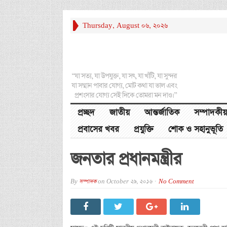
Thursday, August 06, 2026
“যা সত্য, যা উপযুক্ত, যা সৎ, যা খাঁটি, যা সুন্দর
যা সম্মান পাবার যোগ্য, মোট কথা যা ভাল এবং
প্রশংসার যোগ্য সেই দিকে তোমরা মন দাও।”
প্রচ্ছদ
জাতীয়
আন্তর্জাতিক
সম্পাদকীয়
প্রবাসের খবর
প্রযুক্তি
শোক ও সহানুভূতি
জনতার প্রধানমন্ত্রীর
By
সম্পাদক
on
October 29, 2016
No Comment