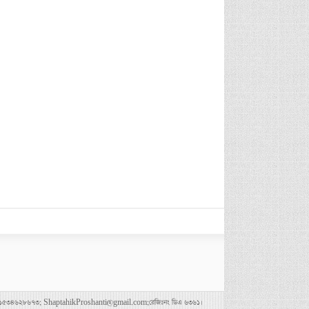
৪৭৮০০৪৩৬৯,০১৫৩৪৬২৮৬৭৩; ShaptahikProshanti@gmail.com;রেজিঃনং ডিএ ৬৩৬১।