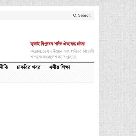
Search
জুলাই বিপ্লবের শক্তি ঐক্যবদ্ধ হউক
করোনা, ডেঙ্গু ও উন্নয়ন এবং স্বাধীনতা বিরোধী
শত্রুমুক্ত বাংলাদেশ গড়ার প্রত্যয়ে।
থনীতি
চাকরির খবর
ধর্মীয় শিক্ষা