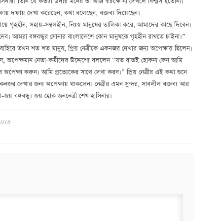
েখ হাসিনার। তিনি যে কতটা উদার মনের তা আজ স্বচক্ষে না দেখলে বিশ্বাস হতোনা।
দফায় দফায় দেখা করেছেন, কথা বলেছেন, বক্তব্য দিয়েছেন।
গিয়ে গৃহহীন, সহায়-সম্বলহীন, নিঃস্ব মানুষের তালিকা করে, আমাদের কাছে দিবেন।
েব। আমরা বঙ্গবন্ধুর সোনার বাংলাদেশে কোন মানুষকে গৃহহীন রাখতে চাইনা।”
 বাহিরে তখন শত শত মানুষ, প্রিয় নেত্রীকে একনজর দেখার জন্য অপেক্ষায় ছিলেন।
ে, অপেক্ষমান নেতা-কর্মীদের উদ্দেশ্যে বললেন “যত রাতই হোকনা কেন আমি
েক্ষা করুন। আমি প্রত্যেকের সাথে দেখা করব।” প্রিয় নেত্রীর এই কথা শুনে
কনজর দেখার জন্য অপেক্ষায় থাকলেন। নেত্রীর এমন সুন্দর, সাবলীল বক্তব্য আর
য় বঙ্গবন্ধু। জয় হোক জননেত্রী শেখ হাসিনার।
2016