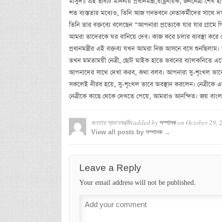
মাসুদ॥ এই ছবিটি মাননীয় প্রধানমন্ত্রী,রাষ্ট্রনায়ক, জননেত্রী শ
শত ব্যস্ততার মধ্যেও, তিনি আজ গনভবনে নেতাকর্মীদের সাথে 
তিনি তার বক্তব্যে বলেছেন “আপনারা প্রত্যেকে যার যার গ্রামে 
আমরা তাদেরকে ঘর বানিয়ে দেব। কাজ করে চলার ব্যবস্থা করে দ
প্রধানমন্ত্রীর এই বক্তব্য যখন আমরা নিজ আসনে বসে শুনছিলাম।
তখন মমতাময়ী নেত্রী, ছোট মাইক হাতে ভবনের ব্যালকনিতে এস
আপনাদের সাথে দেখা করব, কথা বলব। আপনারা সু-শৃংখল ভাবে অপ
সকলেই নীরব হয়ে, সু-শৃংখল ভাবে অবস্থান করলেন। নেত্রীকে এ
নেত্রীকে কাছে থেকে দেখতে পেয়ে, আমরাও আনন্দিত। জয় বাংলা-জ
জনতার প্রধানমন্ত্রীর
added by
on
October 29, 
সম্পাদক
View all posts by সম্পাদক →
Leave a Reply
Your email address will not be published.