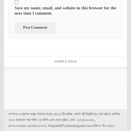
Save my name, email, and website in this browser for the
next time I comment.
SAMPLE PAGE
সম্পাদক ও প্রকাশক তাজুল ইসলাম কর্তৃক ১৪০/১ গ্রীন হাউজ, আদর্শ পল্লী ইব্রাহীমপুর, ঢাকা হইতে প্রকাশিত
ও ৫২ আরামবাগ শাহ্ শরীফ (র) প্রিন্টিং প্রেস থেকে মুদ্রিত, ফোন: ০১৭১৪১১০৪৮৬,
৪৪৭৮০০৪৩৬৯,০১৫৩৪৬২৮৬৭৩; ShaptahikProshanti@gmail.com;রেজিঃনং ডিএ ৬৩৬১।