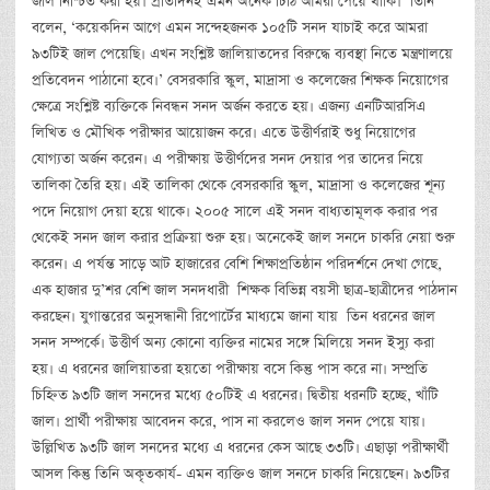
জাল নিশ্চিত করা হয়। প্রতিদিনই এমন অনেক চিঠি আমরা পেয়ে থাকি।’ তিনি
বলেন, ‘কয়েকদিন আগে এমন সন্দেহজনক ১০৫টি সনদ যাচাই করে আমরা
৯৩টিই জাল পেয়েছি। এখন সংশ্লিষ্ট জালিয়াতদের বিরুদ্ধে ব্যবস্থা নিতে মন্ত্রণালয়ে
প্রতিবেদন পাঠানো হবে।’ বেসরকারি স্কুল, মাদ্রাসা ও কলেজের শিক্ষক নিয়োগের
ক্ষেত্রে সংশ্লিষ্ট ব্যক্তিকে নিবন্ধন সনদ অর্জন করতে হয়। এজন্য এনটিআরসিএ
লিখিত ও মৌখিক পরীক্ষার আয়োজন করে। এতে উত্তীর্ণরাই শুধু নিয়োগের
যোগ্যতা অর্জন করেন। এ পরীক্ষায় উত্তীর্ণদের সনদ দেয়ার পর তাদের নিয়ে
তালিকা তৈরি হয়। এই তালিকা থেকে বেসরকারি স্কুল, মাদ্রাসা ও কলেজের শূন্য
পদে নিয়োগ দেয়া হয়ে থাকে। ২০০৫ সালে এই সনদ বাধ্যতামূলক করার পর
থেকেই সনদ জাল করার প্রক্রিয়া শুরু হয়। অনেকেই জাল সনদে চাকরি নেয়া শুরু
করেন। এ পর্যন্ত সাড়ে আট হাজারের বেশি শিক্ষাপ্রতিষ্ঠান পরিদর্শনে দেখা গেছে,
এক হাজার দু’শর বেশি জাল সনদধারী শিক্ষক বিভিন্ন বয়সী ছাত্র-ছাত্রীদের পাঠদান
করছেন। যুগান্তরের অনুসন্ধানী রিপোর্টের মাধ্যমে জানা যায় তিন ধরনের জাল
সনদ সম্পর্কে। উত্তীর্ণ অন্য কোনো ব্যক্তির নামের সঙ্গে মিলিয়ে সনদ ইস্যু করা
হয়। এ ধরনের জালিয়াতরা হয়তো পরীক্ষায় বসে কিন্তু পাস করে না। সম্প্রতি
চিহ্নিত ৯৩টি জাল সনদের মধ্যে ৫০টিই এ ধরনের। দ্বিতীয় ধরনটি হচ্ছে, খাঁটি
জাল। প্রার্থী পরীক্ষায় আবেদন করে, পাস না করলেও জাল সনদ পেয়ে যায়।
উল্লিখিত ৯৩টি জাল সনদের মধ্যে এ ধরনের কেস আছে ৩৩টি। এছাড়া পরীক্ষার্থী
আসল কিন্তু তিনি অকৃতকার্য- এমন ব্যক্তিও জাল সনদে চাকরি নিয়েছেন। ৯৩টির