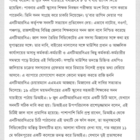
পাসই করেনি। এ দুটি সনদ যাচাইয়ে যথাক্রমে ৮ ও ৭ বার তাগিদ দিতে
হয়েছিল। পাবনার একটি স্কুলের শিক্ষক নিবন্ধন পরীক্ষায় অংশ নিয়ে পাস করতে
পারেননি। তিনি সনদ সংগ্রহ করে চাকরি নিয়েছেন। দু’বার তাগিদ দেয়ার পর
এনটিআরসিএ কর্তৃপক্ষ সনদটি সত্যায়ন প্রতিবেদন দেয়। এভাবে নাটোর, নওগাঁ,
পঞ্চগড়, রাজশাহীসহ বিভিন্ন জেলার শিক্ষকদের সনদ জাল বলে নিশ্চিত করেছে
এনটিআরসিএ। জাল সনদ তৈরির সিন্ডিকেটের এক সদস্য মিজানের সঙ্গে কথা হয়
যুগান্তরের সঙ্গে। তার দাবি, বাইরের দালালের সঙ্গে মাউশির প্রধান ও আঞ্চলিক
কার্যালয়ের অসাধু কর্মকর্তা-কর্মচারী ও এনটিআরসিএর কিছু কর্মকর্তা-কর্মচারীর
সমন্বয়ে গড়ে উঠেছে এই সিন্ডিকেট। সম্প্রতি মাউশির তদন্তে চিহ্নিত এমপিও
জালিয়াত চক্রের সদস্যদের গ্রেফতার করে রিমান্ডে নিলেই প্রকৃত তথ্য বেরিয়ে
আসবে। এ ব্যাপারে যোগাযোগ করলে কোনো মন্তব্য করতে রাজি হননি
এনটিআরসিএ চেয়ারম্যান এএমএম আজহার। মিজানের এই দাবির সত্যতাও
মিলেছে। ১৯ এপ্রিল ময়মনসিংহের একটি স্কুলের সহকারী শিক্ষকের সনদ
যাচাইয়ে পাঠায় ডিআইএ। ৮ জুন এনটিআরসিএর নামে একটি চিঠি আসে, যেখানে
সনদটি সঠিক দাবি করা হয়। ডিআইএর উপপরিচালক রাশেদুজ্জামান বলেন, এই
চিঠিই জাল বলে প্রমাণিত হয়েছে। পাশাপাশি তিনি প্রশ্ন রাখেন, ডিআইএ থেকে
এনটিআরসিএতে চিঠি পাঠানোর এই তথ্যটি কে ফাঁস করল, তা অনুসন্ধানেই
সিন্ডিকেটের অস্তিত্ব উদঘাটিত হবে। আলাদা ঘটনায় দেখা যায়, গত বছরের ১১
মে ফরিদপুরের একটি কলেজে তদন্ত করে ডিআইএ। সেখানে দুই প্রভাষকের