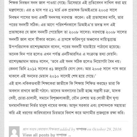
শিক্ষক নিবন্ধন সনদ জাল পাওয়া গেছে। ডিসেম্বরে এই প্রতিবেদন দাখিল করা হয়
মন্ত্রণালয়ে। এর ৩ মাস পর ২১ মার্চ এক প্রভাষক ডিআইএতে ২০০৫ সালে
নিবন্ধন পাসের অন্য একটি সনদসহ দরখাস্ত করেন। ওই প্রভাষকের দাবি, তার
পরের সনদটি সঠিক। এর আগে পরিদর্শনকালে ডিআইএ’র তদন্ত দল এই
প্রভাষকের যে জাল সনদটি পেয়েছিল তা ২০০৮ সালের। দরখাস্তে ২০০৮ সালের
সনদটি জাল বলে স্বীকার করেন। এ প্রসঙ্গে ফরিদপুর অঞ্চলের দায়িত্বপ্রাপ্ত
উপপরিচালক রাশেদুজ্জামান বলেন, পরের সনদটি যাচাইয়ে পাঠানো হয়েছে।
অনেক দিন পার হলেও এখন পর্যন্ত এনটিআরসিএ এ সংক্রান্ত তথ্য দেয়নি।
রাশেদুজ্জামান আরও বলেন, ‘তবে এই সনদ সঠিক হলেও নিয়োগটা বৈধ নয়।
কেননা তিনি ২০১২ সালের ৩১ জানুয়ারি যোগ দেন। আর ২০০৫ সালে পাস করে
থাকলে এই সনদের মেয়াদ ২০১০ সালেই শেষ হয়ে গেছে।’
এই হাল-খকিকতধারী শিক্ষকেরা জাতীকে কি শিক্ষায় শিক্ষিত করছে? তারা কি
অবদান রাখবে জাতী গঠনে। তাদের অবদানের তৈরী হচ্ছে সন্ত্রাসী চক্র, মাদক
সেবী, চোরা-চালানী, সমানে বিশৃঙ্খলাকারী, যৌন নেশায় মত্ত লোভী হীণ ঘৃণ্য
মনমানসিকতা নির্ভর মানুষ নামের কলঙ্ক। আসুন সরকার এবং প্রশাসনকে সহায়তা
করি এই ধরণের কারিঘরদের চিরতরে বিনাশ করে আগামীর প্রজন্মকে রক্ষা করি।
জাল সনদে বেসামাল শিক্ষকতা
added by
on
October 29, 2016
সম্পাদক
View all posts by সম্পাদক →