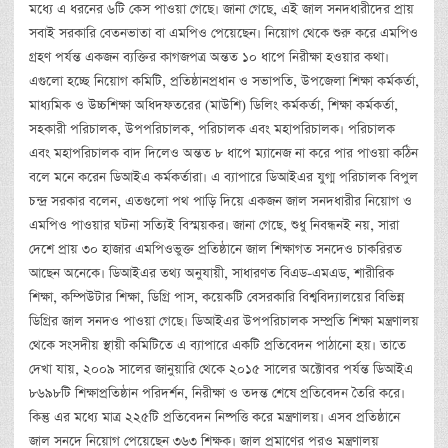
মধ্যে এ ধরনের ৬টি কেস পাওয়া গেছে। জানা গেছে, এই জাল সনদধারীদের প্রায়
সবাই সরকারি বেতনভাতা বা এমপিও পেয়েছেন। নিয়োগ থেকে শুরু করে এমপিও
গ্রহণ পর্যন্ত একজন ব্যক্তির কাগজপত্র অন্তত ১০ ধাপে নিরীক্ষা হওয়ার কথা।
এগুলো হচ্ছে নিয়োগ কমিটি, প্রতিষ্ঠানপ্রধান ও সভাপতি, উপজেলা শিক্ষা কর্মকর্তা,
মাধ্যমিক ও উচ্চশিক্ষা অধিদফতরের (মাউশি) ডিলিং কর্মকর্তা, শিক্ষা কর্মকর্তা,
সহকারী পরিচালক, উপপরিচালক, পরিচালক এবং মহাপরিচালক। পরিচালক
এবং মহাপরিচালক বাদ দিলেও অন্তত ৮ ধাপে ম্যানেজ না করে পার পাওয়া কঠিন
বলে মনে করেন ডিআইএ কর্মকর্তারা। এ ব্যাপারে ডিআইএর যুগ্ম পরিচালক বিপুল
চন্দ্র সরকার বলেন, এতগুলো পথ পাড়ি দিয়ে একজন জাল সনদধারীর নিয়োগ ও
এমপিও পাওয়ার ঘটনা সত্যিই বিস্ময়কর। জানা গেছে, শুধু নিবন্ধনই নয়, সারা
দেশে প্রায় ৩০ হাজার এমপিওভুক্ত প্রতিষ্ঠানে জাল শিক্ষাগত সনদেও চাকরিরত
আছেন অনেকে। ডিআইএর তথ্য অনুযায়ী, সাধারণত বিএড-এমএড, শারীরিক
শিক্ষা, কম্পিউটার শিক্ষা, ডিগ্রি পাস, কয়েকটি বেসরকারি বিশ্ববিদ্যালয়ের বিভিন্ন
ডিগ্রির জাল সনদও পাওয়া গেছে। ডিআইএর উপপরিচালক সম্প্রতি শিক্ষা মন্ত্রণালয়
থেকে সংসদীয় স্থায়ী কমিটিতে এ ব্যাপারে একটি প্রতিবেদন পাঠানো হয়। তাতে
দেখা যায়, ২০০৯ সালের জানুয়ারি থেকে ২০১৫ সালের অক্টোবর পর্যন্ত ডিআইএ
৮৬৯৮টি শিক্ষাপ্রতিষ্ঠান পরিদর্শন, নিরীক্ষা ও তদন্ত শেষে প্রতিবেদন তৈরি করে।
কিন্তু এর মধ্যে মাত্র ২২৫টি প্রতিবেদন নিষ্পত্তি করে মন্ত্রণালয়। এসব প্রতিষ্ঠানে
জাল সনদে নিয়োগ পেয়েছেন ৩৬৩ শিক্ষক। জাল প্রমাণের পরও মন্ত্রণালয়