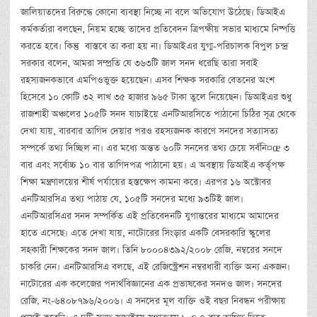
জালিয়াতদের বিরুদ্ধে কোনো ব্যবস্থা নিচ্ছে না বলে অভিযোগ উঠেছে। ডিআইএ
কর্মকর্তারা বলছেন, নিয়ম হচ্ছে তাদের প্রতিবেদন ত্রিপক্ষীয় সভার মাধ্যমে নিষ্পত্তি
করতে হবে। কিন্তু বাস্তবে তা করা হয় না। ডিআইএর যুগ্ম-পরিচালক বিপুল চন্দ্র
সরকার বলেন, আমরা সম্প্রতি যে ৩৬৩টি জাল সনদ ধরেছি তারা সবাই
রহস্যজনকভাবে এমপিওভুক্ত হয়েছেন। এসব শিক্ষক সরকারি বেতনের অংশ
হিসেবে ১০ কোটি ৩২ লাখ ৩৫ হাজার ৯৬৫ টাকা তুলে নিয়েছেন। ডিআইএর শুধু
রাজশাহী অঞ্চলের ১০৫টি সনদ যাচাইয়ে এনটিআরসিতে পাঠানো চিঠির সূত্র থেকে
দেখা যায়, বারবার তাগিদ দেয়ার পরও রহস্যজনক কারণে সনদের সত্যাসত্য
সম্পর্কে তথ্য দিচ্ছিল না। এর মধ্যে অন্তত ৬০টি সনদের তথ্য চেয়ে সর্বনি¤œ ৩
বার এবং সর্বোচ্চ ১০ বার তাগিদপত্র পাঠানো হয়। এ অবস্থায় ডিআইএ কর্তৃপক্ষ
শিক্ষা মন্ত্রণালয়ের শীর্ষ পর্যায়ের হস্তক্ষেপ কামনা করে। এরপর ১৬ অক্টোবর
এনটিআরসিএ তথ্য পাঠায় যে, ১০৫টি সনদের মধ্যে ৯৩টিই জাল।
এনটিআরসিএর সনদ সম্পর্কিত এই প্রতিবেদনটি যুগান্তরের মাধ্যমে আমাদের
হাতে এসেছে। এতে দেখা যায়, নাটোরের সিংড়ার একটি বেসরকারি স্কুলের
সহকারী শিক্ষকের সনদ জাল। তিনি ৮০০০৪৩৯২/২০০৮ রেজি. নম্বরের সনদে
চাকরি নেন। এনটিআরসিএ বলছে, এই রেজিস্ট্রেশন নম্বরধারী ব্যক্তি অন্য একজন।
নাটোরের এক কলেজের পদার্থবিজ্ঞানের এক প্রভাষকের সনদও জাল। সনদের
রেজি. নং-৬৪০৮৭৯৬/২০০৬। এ সনদের মূল ব্যক্তি ওই বছর নিবন্ধন পরীক্ষায়