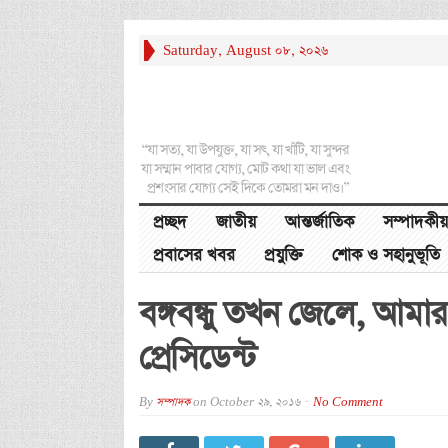
Saturday, August 08, 2026
“যা সত্য, যা উপযুক্ত, যা সৎ, যা খাঁটি, যা সুন্দর
যা সম্মান পাবার যোগ্য, মোট কথা যা ভাল এবং
প্রশংসার যোগ্য সেই দিকে তোমরা মন দাও।”
প্রচ্ছদ
জাতীয়
আন্তর্জাতিক
সম্পাদকীয়
প্রবাসের খবর
প্রযুক্তি
শোক ও সহানুভূতি
বঙ্গবন্ধু তখন জেলে, আমা
প্রেসিডেন্ট
By
সম্পাদক
on
October 29, 2016
No Comment