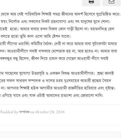
থেকে আর সেই পারিবারিক শিক্ষাই সমগ্র জীবনের আদর্শ হিসেবে সুপ্রতিষ্ঠিত করে।
স্বয়ং নির্লোভ এবং সকলের নিকট গ্রহনযোগ্য এবং সৎ মানুষের মুখে শোনা।
বাড়ীতেই হতো। আমার বাবার তখন নিজস্ব কোন গাড়ী ছিলো না। ময়মনসিংহ রেল
ায় বলতে হতো তুমি কাল এসো আমি ষ্টেশন যাবো।
ামী লীগের ওয়ার্কিং কমিটির বৈঠক। দেরী না করে আমার বাবা সুটকেসটা মাথার
লেন। আওয়ামীলীগে সবাই খন্দকার মোশতাক হয় না, আর হবেও না। আমার বাবা
বন্ধুর বন্ধু ছিলেন, জীবন দিয়ে প্রমান করে গেছেন আওয়ামী লীগে সবাই
সাহেবের সুযোগ্য উত্তরসূরি ও একজন বিশুদ্ধ আওয়ামীলীগার। শ্রদ্ধা জানাই
ের সফল সাধারণ সম্পাদক ও দলের চরম দুঃসময়ের কান্ডারী শ্রদ্ধেয় সৈয়দ
 আপনার শিক্ষাই হউক আগামীর আওয়ামী রাজনীতির হাতিয়ার এবং দৃষ্টান্ত।
ণ করে এগিয়ে যাবে এবং যাক এটাই আমাদের প্রত্যাশা এবং জোরালো দাবি।
্ট
added by
on
October 29, 2016
সম্পাদক