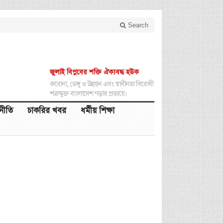
Search
জুলাই বিপ্লবের শক্তি ঐক্যবদ্ধ হউক
করোনা, ডেঙ্গু ও উন্নয়ন এবং স্বাধীনতা বিরোধী
শত্রুমুক্ত বাংলাদেশ গড়ার প্রত্যয়ে।
থনীতি
চাকরির খবর
ধর্মীয় শিক্ষা