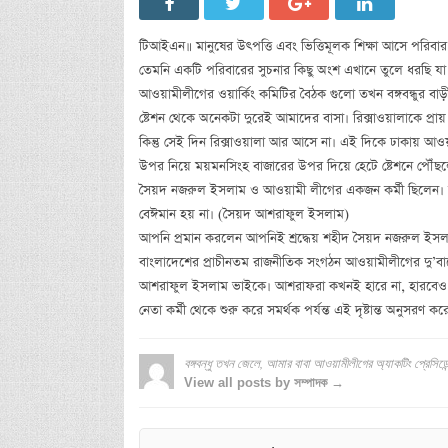
টিআইএন॥ মানুষের উৎপত্তি এবং ভিত্তিমূলক শিক্ষা আসে পরিবার 
তেমনি একটি পরিবারের সুচনার কিছু অংশ এখানে তুলে ধরছি যা 
আওয়ামীলীগের ওয়ার্কিং কমিটির বৈঠক গুলো তখন বঙ্গবন্ধুর 
ষ্টেশন থেকে অনেকটা দুরেই আমাদের বাসা। রিক্সাওয়ালাকে প্র
কিন্তু সেই দিন রিক্সাওয়ালা আর আসে না। এই দিকে ঢাকায় আওয়
উপর নিয়ে ময়মনসিংহ বাজারের উপর দিয়ে হেটে ষ্টেশনে পৌঁছ
সৈয়দ নজরুল ইসলাম ও আওয়ামী লীগের একজন কর্মী ছিলেন। বঙ্গ
বেঈমান হয় না। (সৈয়দ আশরাফুল ইসলাম)
আপনি প্রমান করলেন আপনিই শ্রদ্ধেয় শহীদ সৈয়দ নজরুল ইসলাম 
বাংলাদেশের প্রাচীনতম রাজনীতিক সংগঠন আওয়ামীলীগের দু’বার
আশরাফুল ইসলাম ভাইকে। আশরাফরা কখনই হারে না, হারবেও না।
নেতা কর্মী থেকে শুরু করে সমর্থক পর্যন্ত এই দৃষ্টান্ত অনুসর
বঙ্গবন্ধু তখন জেলে, আমার বাবা আওয়ামীলীগের অ্যাকটিং প্রেসিডেন
View all posts by সম্পাদক →