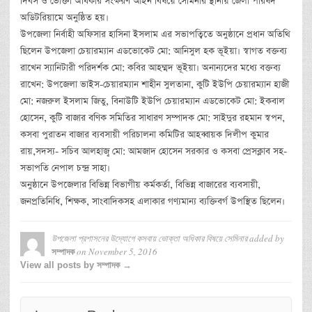
দিবস ও ভোক্তা অধিকার সংক্ষরণ আইন বিষয়ে সেমিনার স্থানীয় জেলা পরিষদ
অডিটরিয়ামে অনুষ্ঠিত হয়।
উপজেলা নির্বাহী অফিসার হাসিনা ইসলাম এর সভাপত্বিতে অনুষ্ঠানে প্রধান অতিথি
ছিলেন উপজেলা চেয়ারম্যান এডভোকেট মো: আনিসুল হক ভূইয়া। স্বাগত বক্তব্য
রাখেন স্যানিটারী পরিদর্শক মো: কবির আহম্মদ ভূইয়া। অনান্যদের মধ্যে বক্তব্য
রাখেন: উপজেলা ভাইস-চেয়ারম্যান শাহীন সুলতানা, কুটি ইউপি চেয়ারম্যান হাজী
মো: নজরুল ইসলাম জিতু, বিনাউটি ইউপি চেয়ারম্যান এডভোকেট মো: ইকবাল
হোসেন, কুটি বাজার বণিক সমিতির সাধারণ সম্পাদক মো: সাইদুর রহমান স্বপন,
কসবা পুরাতন বাজার ব্যবসায়ী পরিচালনা কমিটির আহব্বায়ক দিলীপ কুমার
রায়,সদস্য- সচিব আলহাজ্ব মো: আমজাদ হোসেন সরকার ও কসবা প্রেসক্লাব সহ-
সভাপতি নেপাল চন্দ্র সাহা।
অনুষ্ঠানে উপজেলার বিভিন্ন বিভাগীয় কর্মকর্তা, বিভিন্ন বাজারের ব্যবসায়ী,
জনপ্রতিনিধি, শিক্ষক, সাংবাদিকসহ এলাকার গণ্যমান্য ব্যক্তিবর্গ উপস্থিত ছিলেন।
উপজেলা প্রশাসনের উদ্যোগে কসবায় ভোক্তা অধিকার বিষয়ে সেমিনার
added by
on
November 5, 2016
সম্পাদক
View all posts by সম্পাদক →