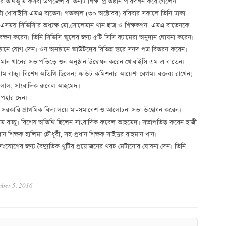
্ধের তীর্থভূমি কসবা উপজেলার তিনটি শিক্ষা প্রতিষ্ঠান পরিদর্শন করে গেলেন
টা খোবাইসি এমএ বাতেন। গতকাল (৩০ অক্টোবর) রবিবার সকালে তিনি ঢাকা
 এসময় সিডিসি’র অধ্যক্ষ মো.সোলেমান খান ছাত্র ও শিক্ষকগন এমএ বাতেনকে
্যবেক্ষন করেন। তিনি সিডিসি স্কুলের জন্য ৫টি সিসি ক্যামেরা অনুদান ঘোষনা করেন।
ষ্ঠানে যোগ দেন। ওন অনষ্ঠানে স্কাউটদের বিভিন্ন স্তরে সনদ পত্র বিতরন করেন।
ন খানের সভাপতিত্বে ওন অনুষ্ঠান উদ্বোধন করেন খোবাইসি এম এ বাতেন।
 বাচ্চু। বিশেষ অতিথি ছিলেন: স্কাউট কমিশনার আয়েশা বেগম। বক্তব্য রাখেন;
ুলাল, সাংবাদিক রুবেল আহমেদ।
উপহার দেন।
ম সরকারি প্রাথমিক বিদ্যালয়ে মা-সমাবেশ ও আলোচনা সভা উদ্বোধন করেন।
াম বাচ্চু। বিশেষ অতিথি ছিলেন সাংবাদিক রুবেল আহমেদ। সভাপতিত্ব করেন হাজী
্রধান শিক্ষক হালিমা চৌধূরী, সহ-প্রধান শিক্ষক সাইদুর রাহমান খান।
যুৎ সংযোগের জন্য বৈদ্যুতিক খুটির প্রয়োজনের খরচ মেটানোর ঘোষনা দেন। তিনি
ber 5, 2016