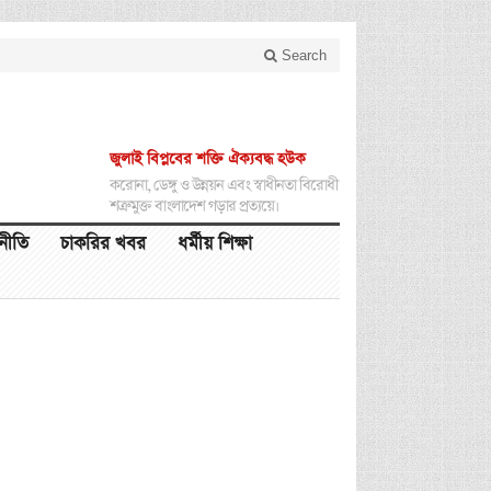
Search
জুলাই বিপ্লবের শক্তি ঐক্যবদ্ধ হউক
করোনা, ডেঙ্গু ও উন্নয়ন এবং স্বাধীনতা বিরোধী
শত্রুমুক্ত বাংলাদেশ গড়ার প্রত্যয়ে।
থনীতি
চাকরির খবর
ধর্মীয় শিক্ষা