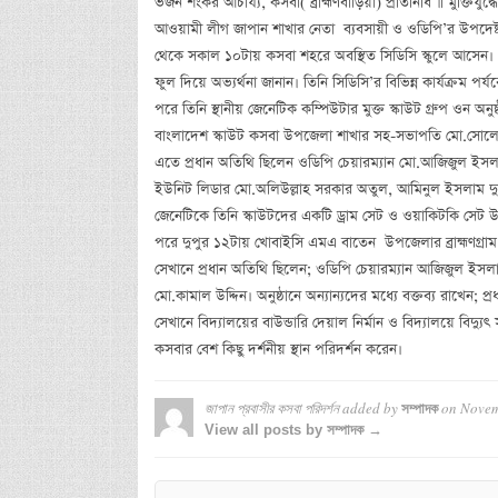
ভজন শংকর আচার্য্য, কসবা( ব্রাহ্মণবাড়িয়া) প্রতিনিধি ॥ মুক্তিযুদ
আওয়ামী লীগ জাপান শাখার নেতা ব্যবসায়ী ও ওডিপি’র উপদেষ্
থেকে সকাল ১০টায় কসবা শহরে অবস্থিত সিডিসি স্কুলে আসেন।
ফুল দিয়ে অভ্যর্থনা জানান। তিনি সিডিসি’র বিভিন্ন কার্যক্রম পর
পরে তিনি স্থানীয় জেনেটিক কম্পিউটার মুক্ত স্কাউট গ্রুপ ওন অনু
বাংলাদেশ স্কাউট কসবা উপজেলা শাখার সহ-সভাপতি মো.সোলেমা
এতে প্রধান অতিথি ছিলেন ওডিপি চেয়ারম্যান মো.আজিজুল ইসলাম
ইউনিট লিডার মো.অলিউল্লাহ সরকার অতুল, আমিনুল ইসলাম দ
জেনেটিকে তিনি স্কাউটদের একটি ড্রাম সেট ও ওয়াকিটকি সেট 
পরে দুপুর ১২টায় খোবাইসি এমএ বাতেন উপজেলার ব্রাহ্মণগ্রা
সেখানে প্রধান অতিথি ছিলেন; ওডিপি চেয়ারম্যান আজিজুল ইসল
মো.কামাল উদ্দিন। অনুষ্ঠানে অন্যান্যদের মধ্যে বক্তব্য রাখেন; প
সেখানে বিদ্যালয়ের বাউন্ডারি দেয়াল নির্মান ও বিদ্যালয়ে বিদ্
কসবার বেশ কিছু দর্শনীয় স্থান পরিদর্শন করেন।
জাপান প্রবাসীর কসবা পরিদর্শন
added by
on
Novem
সম্পাদক
View all posts by সম্পাদক →