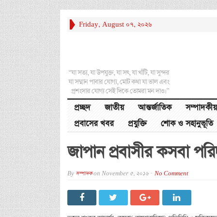
Friday, August 07, 2026
“যা সত্য, যা উপযুক্ত, যা সৎ, যা খাঁটি, যা সুন্দর
যা সম্মান পাবার যোগ্য, মোট কথা যা ভাল এবং
প্রশংসার যোগ্য সেই দিকে তোমরা মন দাও।”
প্রচ্ছদ
জাতীয়
আন্তর্জাতিক
সম্পাদকীয়
প্রবাসের খবর
প্রযুক্তি
শোক ও সহানুভূতি
জাপান প্রবাসীর কসবা পরিদ
By
সম্পাদক
on
November 5, 2016
No Comment