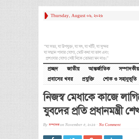
Thursday, August 06, 2026
“যা সত্য, যা উপযুক্ত, যা সৎ, যা খাঁটি, যা সুন্দর
যা সম্মান পাবার যোগ্য, মোট কথা যা ভাল এবং
প্রশংসার যোগ্য সেই দিকে তোমরা মন দাও।”
প্রচ্ছদ
জাতীয়
আন্তর্জাতিক
সম্পাদকীয়
প্রবাসের খবর
প্রযুক্তি
শোক ও সহানুভূতি
নিজস্ব মেধাকে কাজে লাগিয়
যুবদের প্রতি প্রধানমন্ত্রী
By
সম্পাদক
on
November 5, 2016
No Comment