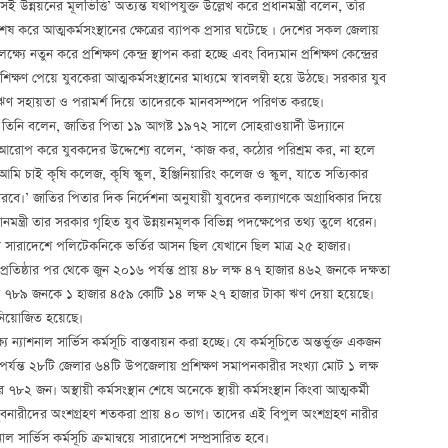
 উন্নয়নের মূলভিত্তি’ অত্যন্ত যথাপযুক্ত উল্লেখ করে প্রধানমন্ত্রী বলেন, তাঁর
করে আত্মকর্মসংস্থানের ক্ষেত্রের ব্যাপক প্রসার ঘটেছে । দেশের সকল জেলায়
যে নতুন করে প্রশিক্ষণ কেন্দ্র স্থাপন করা হচ্ছে এবং বিদ্যমান প্রশিক্ষণ কেন্দ্রের
, প্রশিক্ষণ পেয়ে যুবকেরা আত্মকর্মসংস্থানের মাধ্যমে স্বাবলম্বী হয়ে উঠছে। সরকার যুব
ান, ঋণ সহায়তা ও পরামর্শ দিয়ে তাদেরকে মানবসম্পদে পরিণত করছে।
রেন। তিনি বলেন, জাতির পিতা ১৯ আগষ্ট ১৯৭২ সালে সোহরাওয়ার্দী উদ্যানে
ুত্ব আরোপ করে যুবকদের উদ্দেশ্যে বলেন, ‘কাজ কর, কঠোর পরিশ্রম কর, না হলে
মি চাই কৃষি কলেজ, কৃষি স্কুল, ইঞ্জিনিয়ারিং কলেজ ও স্কুল, যাতে সত্যিকার
ারবে।’ জাতির পিতার দিক নির্দেশনা অনুযায়ী যুবদের কল্যাণকে অগ্রাধিকার দিয়ে
মন্ত্রী তার সরকার গৃহিত যুব উন্নয়নমূলক বিভিন্ন পদক্ষেপের তথ্য তুলে ধরেন।
 সালে সারাদেশে পলিটেকনিকে ভর্তির আসন ছিল যেখানে ছিল মাত্র ২৫ হাজার।
 প্রতিষ্ঠার পর থেকে জুন ২০১৬ পর্যন্ত প্রায় ৪৮ লক্ষ ৪৭ হাজার ৪৬২ জনকে দক্ষতা
 হাজার ৭৮৯ জনকে ১ হাজার ৪৫৯ কোটি ১৪ লক্ষ ২৭ হাজার টাকা ঋণ দেয়া হয়েছে।
ে নিয়োজিত হয়েছে।
যে ন্যাশনাল সার্ভিস কর্মসূচি বাস্তবায়ন করা হচ্ছে। যে কর্মসূচিতে অন্তর্ভুক্ত একজন
পর্যন্ত ২৮টি জেলার ৬৪টি উপজেলায় প্রশিক্ষণ সমাপনকারীর সংখ্যা মোট ১ লক্ষ
 ৭৮২ জন। অস্থায়ী কর্মসংস্থান শেষে অনেকে স্থায়ী কর্মসংস্থান কিংবা আত্মকর্মী
যুবনারীদের অংশগ্রহণ শতকরা প্রায় ৪০ ভাগ। তাদের এই বিপুল অংশগ্রহণ নারীর
ার্ভিস কর্মসূচি ক্রমান্বয়ে সারাদেশে সম্প্রসারিত হবে।