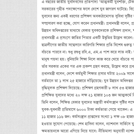
এ বছরের জাতীয় যুবদিবসের প্রতিপাদ্য ‘আত্মকর্মী যুবশক্তি, টেকসই
সরকারের গৃহীত পদক্ষেপের ফলে দেশে যুব জাগরণ ঘটেছে। বিশেষ 
যুবদের জন্য একই ধরণের প্রশিক্ষণ অবকাঠামোগত সুবিধা সৃষ্টির লক্ষ্
সম্প্রসারণ করা হচ্ছে, যোগ করেন প্রধানমন্ত্রী। প্রধানমন্ত্রী বলেন
উন্নয়ন অধিদপ্তরের মাধ্যমে বেকার যুবকদেরকে প্রশিক্ষণ প্রদ
প্রধানমন্ত্রী এ প্রসংগে জাতির পিতার একটি উদ্বৃতির উল্লেখ ক
ছাত্রলীগের জাতীয় সম্মেলনে কারিগরি শিক্ষার প্রতি বিশেষ গুর
বাঁচতে পারবে না। শুধু রশুধু রবি.এ, এম.এ পাশ করে লাভ নাই। আ
মানুষ পয়দা হয়। বুনিয়াদি শিক্ষা নিলে কাজ করে খেয়ে বাঁচতে প
তাঁর সরকার একের পর এক প্রকল্প গ্রহণ করছে, উল্লেখ করে প্রধান
প্রধানমন্ত্রী বলেন, দেশে কর্মমুখী শিক্ষার প্রসার ঘটায় ২০০৯
বর্তমানে তা ১ লাখ ২৫ হাজারে দাঁড়িয়েছে। যুব উন্নয়ন অধিদপ্তর
বৃদ্ধিমূলক প্রশিক্ষণ দিয়েছে। প্রশিক্ষণ গ্রহণকারী ৮ লাখ ৫৩
প্রশিক্ষিত যুবদের মধ্যে ২০ লক্ষ ২১ হাজার ১০৩ জন আত্মকর্ম
তিনি বলেন, শিক্ষিত বেকার যুবদের অস্থায়ী কর্মসংস্থান সৃষ্টির লক্ষ্
যুবক-যুবনারী প্রতিমাসে ৬০০০ টাকা কর্মভাতা পেয়ে থাকেন। এ 
১১ হাজার ১১৬ জন। কর্মসংস্থান প্রাপ্তদের সংখ্যা ১ লক্ষ ০৮ হাজার
হওয়ার সুযোগ পেয়েছে। শেখ হাসিনা বলেন, ন্যাশনাল সার্ভিসে 
ক্ষমতায়নকে আরো এগিয়ে নিয়ে যাবে। নীতিমালা অনুযায়ী ন্যাশনাল স