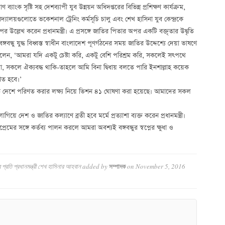
ণ ব্যাংক সৃষ্টি সহ দেশব্যাপী যুব উন্নয়ন অধিদপ্তরের বিভিন্ন প্রশিক্ষণ কার্যক্রম,
িদ্যালয়গুলোতে ভকেশনাল ট্রেনিং কর্মসূচি চালু এবং শেখ হাসিনা যুব কেন্দ্রকে
উল্লেখ করেন প্রধানমন্ত্রী। এ প্রসঙ্গে জাতির পিতার অপর একটি বক্তৃতার উদ্বৃতি
গবন্ধু যুদ্ধ বিধ্বস্ত স্বাধীন বাংলাদেশ পূণর্গঠনের সময় জাতির উদ্দেশ্যে দেয়া ভাষণে
বলেন, ‘আমরা যদি একটু চেষ্টা করি, একটু বেশি পরিশ্রম করি, সকলেই সৎপথে
 সকলে ঐক্যবদ্ধ থাকি-তাহলে আমি বিনা দ্বিধায় বলতে পারি ইনশাল্লাহ কয়েক
ণত হবে।’
ত দেশে পরিণত করার লক্ষ্য নিয়ে ভিশন ৪১ ঘোষণা করা হয়েছে। আমাদের সকল
ে দেশ ও জাতির কল্যাণে ব্রতী হবে মর্মে প্রত্যাশা ব্যক্ত করেন প্রধানমন্ত্রী।
ের সঙ্গে কর্তব্য পালন করলে আমরা অবশ্যই বঙ্গবন্ধুর স্বপ্নের ক্ষুধা ও
প্রতি প্রধানমন্ত্রী শেখ হাসিনার আহবান
added by
on
November 5, 2016
সম্পাদক