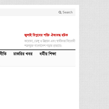
Search
জুলাই বিপ্লবের শক্তি ঐক্যবদ্ধ হউক
করোনা, ডেঙ্গু ও উন্নয়ন এবং স্বাধীনতা বিরোধী
শত্রুমুক্ত বাংলাদেশ গড়ার প্রত্যয়ে।
থনীতি
চাকরির খবর
ধর্মীয় শিক্ষা