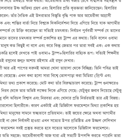
ে নিয়ে একহয়ে কাজ করার। আমেরীকার ঐক্য বজায় রেখে সম্মিলিত সহাবস্থান ও
বাসার উষ্ণ আতিথ্য গ্রহণ এবং হিলারির প্রতি কৃতজ্ঞতা জানিয়েছেন। হিলারির
ন। তাঁর নৈতিক এই উদরাতার বিস্তৃতি বৃদ্ধি পাক আর আমেরীকা আগ্রাসী
এবং শান্তির বার্তা নিয়ে বিশ্বকে দিকনির্দেশনা দিয়ে এগিয়ে নিয়ে যাক আগামীর
ন্ট সম্পর্কে যে উক্তি করেছেন তা সত্যিই চমৎকার। নির্বাচন পুর্ববর্তী সম্পর্ক যে তাদের
মানে তাদের চমৎকার সম্পর্ক প্রকাশিত হয় ট্রাম্প এর কথায়। তিনি বলেন ওবামা
ন্য মানুষ কত কিছুই না বলে এবং করে কিন্তু জেতার পর তারা সবই এক। এক কথায়
কত্রি হলেই দেখতে পাই ওবামা+ ট্রাম্প+হিলারির বাহ্যিক রূপ। সত্যিই শিক্ষনীয়
বে এই রসুনের জন্ম? আশায় রইলাম এই রসুন দেখার।
ী আর এই পাপের দরুনই আমরা খোদা তায়ালা থেকে বিচ্ছিন্ন। তিনি পবিত্র তাই
া বেহেস্তে। এখন কথা হলো সারা বিশ্বে তোলপাড়া করা মিডিয়া (প্রিন্ট এবং
্যা তথ্য প্রকাশ করেছে। মোট কথা তাঁর বিরুদ্ধাচারণ করেছে। ট্রাম্প গুনাক্ষরেও
নিরব থেকে তার অভিষ্ট লক্ষের দিকে এগিয়ে গেছে। যেটুকুর জবাব দিয়েছে সেটুকু
 বলি অবিচল বিশ্বাস এবং নিরবতা এবং খোদার প্রতি নির্ভরতাই তার এই বিজয়।
 পারলোনা হিলারীকে। কারণ একটাই এই ডিজিটাল ফরমেশনে মিথ্যা প্রকাশিত হয়
 মিথ্যা মানুষের সামনে স্বচ্ছভাবে প্রতিয়মান। তাই জয়ের ক্ষেত্রে অথবা আগামীর
ই যাই না কেন নির্বাবনী হাওয়া এখন সত্যের উপর প্রতিষ্ঠিত এক উজ্জল লেলিখান
লীয় ফরমেশন সবই প্রস্তুত করতে হবে সত্যের আলোকে ডিজিটাল ফরমেশনে।
াবে অতি সহজে। আমেরীকাবাসী আজ যারা এই সত্যটি উপলব্দি করতে পারেনি তারা