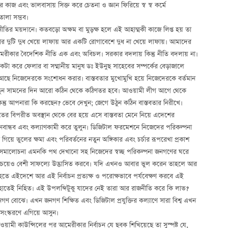
র কাজ এবং ভালবাসায় সিক্ত করে চেতনা ও জ্ঞান ফিরিয়ে স্ব স্ব কর্মে
োলা সম্ভব।
তির ময়দানে। কতবড়ো অক্ষম বা মুড়ক্ষ হলে এই আহাম্মকী কাজে লিপ্ত হয় তা
ার দুটি দুধ খেয়ে লাফায় আর একটি রোগাবেশে দুধ না খেয়ে লাফায়। আমাদের
মেরীকার বৈদেশিক নীতি এক এবং অবিচল। সরকার বদলায় কিন্তু নীতি বদলায় না।
 একটা করে ফেলার বা সম্মানীয় মানুষ ডঃ ইউনুছ সাহেবের সম্পর্কের বেড়াজালে
আছে নিজেদেরকে সংশোধন করার। বাস্তবতার মুখোমুখি হয়ে নিজেদেরকে বর্তমান
। নতুন সামনের দিন আরো কঠিন থেকে কঠিণতর হবে। আওয়ামী লীগ আগে থেকে
ের কিন্তু আপনারা কি করছেন? ভেবে দেখুন; জেগে উঠুন কঠিন বাস্তবতার নিরীখে।
¯্রােতের বিপরীত অবস্থান থেকে বের হয়ে এসে বাস্তবতা মেনে নিয়ে এদেশের
নবান্ধব এবং কল্যাণকামী করে তুলুন। ডিজিটাল ফরমেশনে নিজেদের পরিকল্পনা
গিয়ে ভুলের ক্ষমা এবং পরিবর্তনের নতুন অঙ্গিকার এবং চর্চার রূপরেখা প্রকাশ
ের সমালোচনা এমনকি পথ দেখানো সহ নিজেদের স্বচ্ছ পরিকল্পনা জনগণের ঘরে
র চেয়েও বেশী সাফল্যে উদ্ভাসিত করবে। যদি এখনও আবার ভুল করেন তাহলে আর
হতে এইদেশে আর এই নির্বাচন প্রত্যক্ষ ও পরোক্ষভাবে পর্যবেক্ষণ করবে এই
াতেই নিহিত। এই উপলব্দিটুকু যাদের নেই তারা আর রাজনীতি করে কি লাভ?
গণ বোঝে। এখন জনগণ শিক্ষিত এবং ডিজিটাল প্রযুক্তির কল্যাণে সারা বিশ্ব এখন
সংস্করণে এগিয়ে আসুন।
মী কাউন্সিলের পর আমেরীকার নির্বাচন যে ছবক শিখিয়েছে তা সুস্পষ্ট যে,