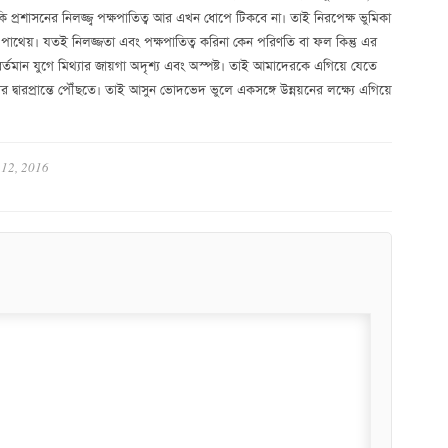
ি প্রশাসনের নিলজ্জ্ব পক্ষপাতিত্ব আর এখন ধোপে টিকবে না। তাই নিরপেক্ষ ভুমিকা
াশিত পাথেয়। যতই নিলজ্জতা এবং পক্ষপাতিত্ব করিনা কেন পরিণতি বা ফল কিন্তু এর
তমান যুগে মিথ্যার জায়গা অদৃশ্য এবং অস্পষ্ট। তাই আমাদেরকে এগিয়ে যেতে
রের দ্বারপ্রান্তে পৌঁছতে। তাই আসুন ভোদভেদ ভুলে একসঙ্গে উন্নয়নের লক্ষ্যে এগিয়ে
12, 2016