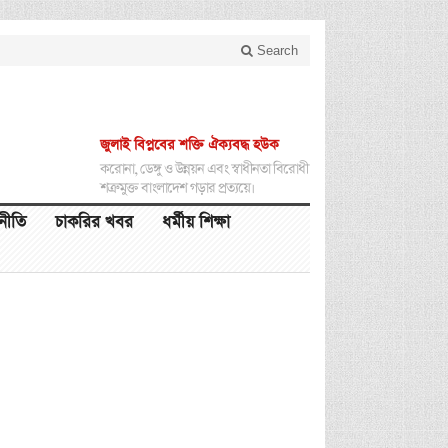
Search
জুলাই বিপ্লবের শক্তি ঐক্যবদ্ধ হউক
করোনা, ডেঙ্গু ও উন্নয়ন এবং স্বাধীনতা বিরোধী
শত্রুমুক্ত বাংলাদেশ গড়ার প্রত্যয়ে।
থনীতি
চাকরির খবর
ধর্মীয় শিক্ষা