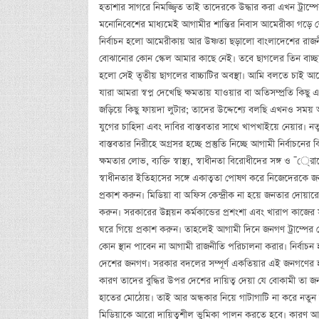
হতাশার সাগরে নিমজ্জ্বিত তাই তাদেরকে উদ্ধার করা এখন ট্রাম্পে
মনোনিবেশের মাধ্যমেই আগামীর শান্তির নিবাস আমেরীকা গড়ে ত
নির্বাচন হলো আমেরীকায় আর উষ্ণতা ছড়ালো বাংলাদেশের রাজনী
বোঝানোর কোন স্কেল আমার কাছে নেই। তবে ছাগলের তিন বাচ্ছ
হলো সেই তৃতীয় ছাগলের বাচ্চাটির অবস্থা। আমি বলতে চাই আ
যারা আমরা স্বপ্ন দেখেছি ক্ষমতায় যাওয়ার বা অতিসম্প্রতি কিছু
জড়িয়ে কিছু ফায়দা লুটার; তাদের উদ্দেশ্যে বলছি এখনও সময় 
যুগের চাহিদা এবং দাবির বাস্তবতার সাথে খাপখাইয়ে নেয়ার
বাস্তবতার নিরীহে অগ্রসর হচ্ছে প্রস্তুতি নিচ্ছে আগামী নির্বাচন
ক্ষমতার লোভ, ব্যক্তি স্বাস্থ্য, স্বাধীনতা বিরোধীদের সঙ্গ ও 
স্বাধীনতার ইতিহাসের সঙ্গে একাত্বতা পোষণ করে নিজেদেরকে জ
প্রকাশ করুন। মিডিয়া বা অফিস কেন্দ্রীক না হয়ে জনতার দোয়ারে 
করুন। সরকারের উন্নয়ন কর্মকান্ডের প্রশংশা এবং খারাপ কাজ
ঘরে গিয়ে প্রকাশ করুন। তাহলেই আগামী দিনে জনগণ ট্রাম্পে
কোন স্থান পাবেন না আগামী রাজনীতি পরিচালনা করার। নির্বাচন 
দেশের জনগণ। সরকার বদলের সম্পূর্ণ একতিয়ার এই জনগণের হ
কারণ তাদের বুদ্ধির উপর দেশের দায়িত্ব দেয়া যে বোকামী তা জন
হাতের মোঠোয়। তাই আর অন্ধকার নিয়ে গাটাগাটি না করে নতুন 
মিডিয়াকে আরো দায়িত্বশীল ভুমিকা পালন করতে হবে। কারণ আওয়া