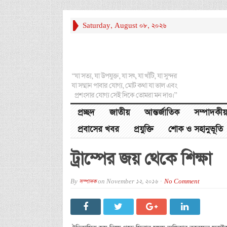
Saturday, August 08, 2026
“যা সত্য, যা উপযুক্ত, যা সৎ, যা খাঁটি, যা সুন্দর
যা সম্মান পাবার যোগ্য, মোট কথা যা ভাল এবং
প্রশংসার যোগ্য সেই দিকে তোমরা মন দাও।”
প্রচ্ছদ
জাতীয়
আন্তর্জাতিক
সম্পাদকীয়
প্রবাসের খবর
প্রযুক্তি
শোক ও সহানুভূতি
ট্রাম্পের জয় থেকে শিক্ষা
By
সম্পাদক
on
November 12, 2016
No Comment