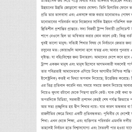
ঐতিহাসিক জয় নিয়ে গড়ে ফিরার সময় অঙ্গিকার করেছেন সবাইক
উন্নয়নের উন্নতি জোড়ালো করার ঘোষণা। তিনি হিলারির ফোনে ভাল
প্রতি তার ভালবাসা এবং একসঙ্গে কাজ করার মনোভাবও পোষণ করে
মনোভাবের পরিবর্তন করে নিজেদের সার্বিক উন্নয়ন গতিশিল করুক 
স্থিতিশীল প্রশান্তির প্রান্তরে। সদ্য বিজয়ী ট্রাম্প বিদায়ী প্রেসিডে
শাপে নেওলে ছিল তা অস্বিকার করার কোন কারণ নেই। কিন্তু বর্ত
খুবই ভালো মানুষ। সত্যিই শিখার বিষয় যে নির্বাচনে জেতার জ
রসুনের মত। কোয়াগুলি আলাদা হলে স্বতন্ত্র এবং আবার পুনরায় এ
দৃষ্টান্ত। যা বহিঃবিশ্বের জন্য উদাহরণ। আমাদের দেশে কবে হ
ট্রাম্প একজন মানুষ এবং মানুষ হিসেবে আগমনকারী সকলেই পাপ
তার পবিত্রতাই আমাদেরকে এগিয়ে নিবে আগামীর নিশ্চিত শান্তি ব
ইলেক্ট্রনিক) কতই না মিথ্যা অপবাদ দিয়েছে; উত্তেজিত করেছে। মিথ
এর তিব্র প্রতিবাদ করেনি বরং সময়ে সময়ে জবাব দিয়েছে আবার 
নিয়েও কুৎসা রটানো থেকে পিছপা হয়নি কেউ। যাক সেই কথা শুধু
অপরদিকে মিডিয়া, সরকারী প্রশাসন কেহই শেষ পর্যন্ত জিতাতে
আর সত্য প্রজ্জ্বলিত হয় দ্বীপ শিখার ন্যায়। যার কারণ অন্ধকার বা
রাজনীতির ক্ষেত্রে মিথ্যা একটি প্রতিবন্ধকতা। পৃথিবীর যে দেশে
শিখা। এখন থেকে শিক্ষা, এবং ব্যক্তিগত পরিবর্তন এমনকি দ
তাহলেই নির্বাচন হতে বিশ্বাসযোগ্য এবং বৈতরণী পার হওয়া য