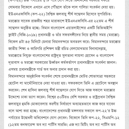
(কপ-২২) উচ্চ পর্যায়ের দু’টি পর্বে যোগ দিতে তিনদিনের সরকারি সফরে
সোমবার বিকেলে এখানে এসে পৌঁছলে তাঁকে লাল গালিচা সংবর্ধনা দেয়া হয়।
ইউএনএফসিসি (কপ-২২) বৈশ্বিক জলবায়ু শীর্ষ সম্মেলন হিসেবে সুপরিচিত।
মরক্কোর সাবেক রাজকীয় শহর মারাকাশে ইউএনএফসিসি-এর ২২তম এ শীর্ষ
সম্মেলন অনুষ্ঠিত হচ্ছে। বিমান বাংলাদেশ এয়ারলাইন্সের একটি ভিভিআইপি
ফ্লাইট (বিজি-১০১৯) প্রধানমন্ত্রী ও তাঁর সফরসঙ্গীদের নিয়ে স্থানীয় সময় (মরক্কো)
বিকেল ৪টা ৪৫ মিনিটে মেনারা বিমানবন্দরে অবতরণ করে। বিমানবন্দরে মরক্কোর
জাতীয় শিক্ষা ও কারিগরি প্রশিক্ষণ মন্ত্রী রচিড বেলমোখতার বিনাবদেল্লাহ,
মরক্কোতে নিযুক্ত বাংলাদেশের রাষ্ট্রদূত সুলতানা লায়লা হোসেন ও বাংলাদেশ
দূতাবাস ও মরক্কো সরকারের ঊর্ধ্বতন কর্মকর্তাগণ প্রধানমন্ত্রীকে সংবর্ধনা জানান।
এসময় প্রধানমন্ত্রীকে গার্ড অব অনার প্রদান করা হয়।
বিমানবন্দরে আনুষ্ঠানিক সংবর্ধনা শেষে প্রধানমন্ত্রীকে মোটর শোভাযাত্রা সহকারে
হোটেল লা মামৌনিয়াতে নেয়া যাওয়া হয়। সফরকালে তিনি এ হোটেলে অবস্থান
করবেন। শেখ হাসিনা জলবায়ু শীর্ষ সম্মেলনে যোগ দিতে আজ সকালে মরক্কোর
উদ্দেশ্যে ঢাকা ত্যাগ করেন। বিশ্বের ৫০টিরও বেশি সরকার ও রাষ্ট্রপ্রধান বৈশ্বিক
জলবায়ুর হুমকি মোকাবেলায় করণীয় নির্ধারণে অব্যাহতভাবে কাজ করে যাবেন
বলে আশা করা হচ্ছে। বাংলাদেশের প্রধানমন্ত্রী মঙ্গলবার সকালে কপ-২২’র উচ্চ
পর্যায়ের উদ্বোধনী অধিবেশনে যোগ দেবেন। বিকেলে তিনি কপ-২২, সিএমপি-১২
(১২তম কনফারেন্স অব দ্যা পার্টিস সারভিং এজ দ্যা মিটিং অব দ্যা পার্টিস অব