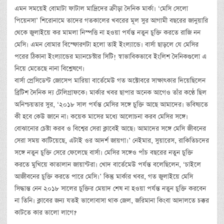
এমন সময়েই বোমাটা ফাটাল মাদ্রিদের ক্রীড়া দৈনিক মার্কা। ‘মেসি সেলো
পিয়েনসা’ শিরোনামে তাদের গতকালের খবরের মূল সুর আগামী বছরের জানুয়ারি
থেকে জুলাইয়ে কর মামলা নিস্পত্তি না হওয়া পর্যন্ত নতুন চুক্তি করতে রাজি নন
মেসি। এমন বোমার বিস্ফোরণটা হলো তাই ইংল্যান্ডে। বার্সা ছাড়লে যে মেসির
পরের ঠিকানা ইংল্যান্ডের ম্যানচেস্টার সিটি! স্বাভাবিকভাবে ইংলিশ দৈনিকগুলো এ
নিয়ে মেতেছে নানা বিশ্লেষণে।
বার্সা প্রেসিডেন্ট জোসেপ মারিয়া বার্তেমেউ গত অক্টোবরে সাক্ষাৎকার দিয়েছিলেন
ব্রিটিশ দৈনিক দ্য টেলিগ্রাফকে। মার্কার খবর ছাপার অনেক আগেও তাঁর কণ্ঠে ছিল
অনিশ্চয়তার সুর, ‘২০১৮ সাল পর্যন্ত মেসির সঙ্গে চুক্তি আছে আমাদের। ভবিষ্যতে
কী হবে কেউ জানে না। কয়েক মাসের মধ্যে আলোচনা করব মেসির সঙ্গে।
বোঝানোর চেষ্টা করব ও বিশ্বের সেরা ক্লাবেই আছে। আমাদের সঙ্গে মেসি জীবনের
সেরা সময় কাটিয়েছে, এটাই ওর আদর্শ জায়গা।’ নেইমার, সুয়ারেস, রাকিতিচদের
সঙ্গে নতুন চুক্তি সেরে ফেলেছে বার্সা। মেসির সঙ্গেও পাঁচ বছরের নতুন চুক্তি
করতে মুখিয়ে কাতালান জায়ান্টরা। খোদ বার্তেমেউ পর্যন্ত বলেছিলেন, ‘চাইলে
আজীবনের চুক্তি করতে পারে মেসি।’ কিন্তু মার্কার খবর, গত জুলাইয়ে মেসি
সিদ্ধান্ত নেন ২০১৮ সালের চুক্তির মেয়াদ শেষ না হওয়া পর্যন্ত নতুন চুক্তি করবেন
না তিনি। ক্লাবের জন্য যতই ভালোবাসা থাক জেল, জরিমানা কিংবা আদালতে চক্কর
কাটতে কার ভালো লাগে?