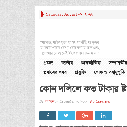
Saturday, August 08, 2026
“যা সত্য, যা উপযুক্ত, যা সৎ, যা খাঁটি, যা সুন্দর
যা সম্মান পাবার যোগ্য, মোট কথা যা ভাল এবং
প্রশংসার যোগ্য সেই দিকে তোমরা মন দাও।”
প্রচ্ছদ
জাতীয়
আন্তর্জাতিক
সম্পাদকীয়
প্রবাসের খবর
প্রযুক্তি
শোক ও সহানুভূতি
কোন দলিলে কত টাকার ষ্টা
By
সম্পাদক
on
December 3, 2016
No Comment