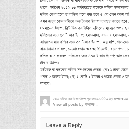
টিআইএন॥ ব্যাক্তিগত বা ব্যবসায়িক কাজে নানা বিষয়ে দলিল করত
থাকে। সর্বশেষ ২০১২-১৩ অর্থবছরের বাজেটে দলিল সম্পাদনের জন্য স
দলিল লেখা হলে তা বাতিল বলে গণ্য হবে ও এর কোন রকম আইন
এখন জানুন কোন দলিলে কত টাকার স্ট্যাম্প ব্যবহার করতে হবে 
সমমানের স্ট্যাম্প; ট্রাস্ট ডিড ক্যাপিটাল দলিলের মূল্যের ওপর 
দলিলের জন্য ৫০ টাকার স্ট্যাম্প; হলফনামা, বায়নার হলফনামা, হ
অছিয়তনামার কপির জন্য ৩০ টাকার স্ট্যাম্প; অনুলিপি, খাস-মোক্ত
বায়নানামার দলিল, মেমোরেন্ডাম অব অ্যাগ্রিমেন্ট, রিডেম্পশন,
দলিল ও সাফকবলা দলিলের জন্য ৪০০ টাকার স্ট্যাম্প; তালাকের
টাকার স্ট্যাম্প।
মর্টগেজ বা বন্ধকের দলিল সম্পাদনের ক্ষেত্রে- (ক) ১ টাকা থেক
পযন্ত ৫ হাজার টাকা; (গ) ১ কোটি ১ টাকার ওপরের ক্ষেত্রে ৫ হাজ
লাগবে।
কোন দলিলে কত টাকার ষ্টাম্প প্রয়োজন
added by
on
সম্পাদক
View all posts by সম্পাদক →
Leave a Reply