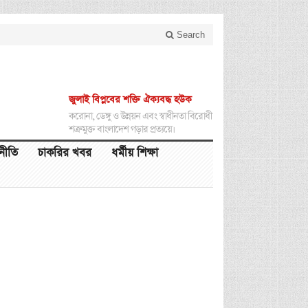
Search
জুলাই বিপ্লবের শক্তি ঐক্যবদ্ধ হউক
করোনা, ডেঙ্গু ও উন্নয়ন এবং স্বাধীনতা বিরোধী
শত্রুমুক্ত বাংলাদেশ গড়ার প্রত্যয়ে।
থনীতি
চাকরির খবর
ধর্মীয় শিক্ষা