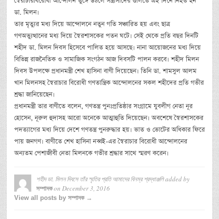
স্বৈরাচারবিরোধী আন্দোলন তুঙ্গে উঠলে সন্ত্রাসীদের গুলিতে এই দিনে নিহত হন
ডা. মিলন।
তার মৃত্যুর মধ্য দিয়ে আন্দোলনে নতুন গতি সঞ্চারিত হয় এবং ছাত্র
গণঅভ্যুত্থানের মধ্য দিয়ে স্বৈরশাসকের পতন ঘটে। সেই থেকে প্রতি বছর দিনটি
শহীদ ডা. মিলন দিবস হিসেবে পালিত হয়ে আসছে। নানা আয়োজনের মধ্য দিয়ে
বিভিন্ন রাজনৈতিক ও সামাজিক সংগঠন আজ দিবসটি পালন করবে। শহীদ মিলন
দিবস উপলক্ষে প্রধানমন্ত্রী শেখ হাসিনা বাণী দিয়েছেন। তিনি ডা. শামসুল আলম
খান মিলনসহ স্বৈরাচার বিরোধী গণতান্ত্রিক আন্দোলনের সকল শহীদের প্রতি গভীর
শ্রদ্ধা জানিয়েছেন।
প্রধানমন্ত্রী তার বাণীতে বলেন, গণতন্ত্র পুনঃপ্রতিষ্ঠার সংগ্রামে যুবলীগ নেতা নূর
হোসেন, নূরুল হুদাসহ আরো অনেকে আত্মাহুতি দিয়েছেন। অবশেষে স্বৈরশাসকের
পদত্যাগের মধ্য দিয়ে দেশে গণতন্ত্র পুনরুদ্ধার হয়। ভাত ও ভোটের অধিকার ফিরে
পায় জনগণ। বাণীতে শেখ হাসিনা নব্বই-এর স্বৈরাচার বিরোধী আন্দোলনের
অন্যতম পেশাজীবী নেতা মিলনকে গভীর শ্রদ্ধার সাথে স্মরণ করেন।
শহীদ ডা. মিলন দিবসে তাঁর স্মৃতির প্রতি আমাদের বিনম্র শ্রদ্ধাঞ্জলি
added by
on
December 3, 2016
সম্পাদক
View all posts by সম্পাদক →