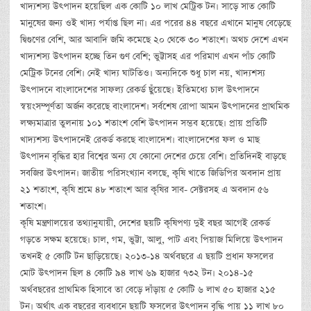
খাদ্যশস্য উৎপাদন হয়েছিল এক কোটি ১০ লাখ মেট্রিক টন। সাড়ে সাত কোটি
মানুষের জন্য ওই খাদ্য পর্যাপ্ত ছিল না। এর পরের ৪৪ বছরে এখানে মানুষ বেড়েছে
দ্বিগুণের বেশি, আর আবাদি জমি কমেছে ২০ থেকে ৩০ শতাংশ। অথচ দেশে এখন
খাদ্যশস্য উৎপাদন হচ্ছে তিন গুণ বেশি; ভুট্টাসহ এর পরিমাণ এখন পাঁচ কোটি
মেট্রিক টনের বেশি। নেই খাদ্য ঘাটতিও। অন্যদিকে শুধু চাল নয়, খাদ্যশস্য
উৎপাদনে বাংলাদেশের সাফল্য রেকর্ড ছুঁয়েছে। ইতিমধ্যে চাল উৎপাদনে
স্বয়ংসম্পূর্ণতা অর্জন করেছে বাংলাদেশ। সর্বশেষ রোপা আমন উৎপাদনের প্রাথমিক
লক্ষ্যমাত্রার তুলনায় ১০১ শতাংশ বেশি উৎপাদন সম্ভব হয়েছে। প্রায় প্রতিটি
খাদ্যশস্য উৎপাদনেই রেকর্ড করছে বাংলাদেশ। বাংলাদেশের ফল ও মাছ
উৎপাদন বৃদ্ধির হার বিশ্বের অন্য যে কোনো দেশের চেয়ে বেশি। প্রতিদিনই বাড়ছে
সবজির উৎপাদন। জাতীয় পরিসংখ্যান বলছে, কৃষি খাতে জিডিপির অবদান প্রায়
২১ শতাংশ, কৃষি শ্রমে ৪৮ শতাংশ আর কৃষির সাব- সেক্টরসহ এ অবদান ৫৬
শতাংশ।
কৃষি মন্ত্রণালয়ের তথ্যানুযায়ী, দেশের ছয়টি কৃষিপণ্য দুই বছর আগেই রেকর্ড
গড়তে সক্ষম হয়েছে। চাল, গম, ভুট্টা, আলু, পাট এবং পিয়াজ মিলিয়ে উৎপাদন
তখনই ৫ কোটি টন ছাড়িয়েছে। ২০১৩-১৪ অর্থবছরে এ ছয়টি প্রধান ফসলের
মোট উৎপাদন ছিল ৪ কোটি ৯৪ লাখ ৬৯ হাজার ৭৩২ টন। ২০১৪-১৫
অর্থবছরের প্রাথমিক হিসাবে তা বেড়ে দাঁড়ায় ৫ কোটি ৬ লাখ ৫০ হাজার ২১৫
টন। অর্থাৎ এক বছরের ব্যবধানে ছয়টি ফসলের উৎপাদন বৃদ্ধি পায় ১১ লাখ ৮০