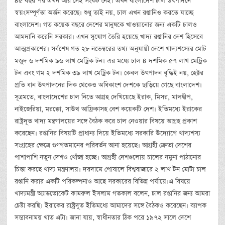
৪৫ বছর পর এখন আর সেই সংকট নেই। এখন বাংলাদেশ চাল উৎপাদনে
স্বয়ংসম্পূর্ণতা অর্জন করেছে। শুধু তাই নয়, চাল এখন রপ্তানিও করতে যাচ্ছে
বাংলাদেশ। গত কয়েক বছরে দেশের মানুষকে খাওয়ানোর জন্য একটি চালও
আমদানি করেনি সরকার। এখন সুযোগ তৈরি হয়েছে খাদ্য রপ্তানির দেশ হিসেবে
আত্মপ্রকাশের। সর্বশেষ গত ২৮ নভেম্বরের তথ্য অনুযায়ী দেশে খাদ্যশস্যের মোট
মজুদ ৬ দশমিক ৯৬ লাখ মেট্রিক টন। এর মধ্যে চাল ৪ দশমিক ৫৭ লাখ মেট্রিক
টন এবং গম ২ দশমিক ৩৯ লাখ মেট্রিক টন। কেবল উৎপাদন বৃদ্ধিই নয়, হেক্টর
প্রতি ধান উৎপাদনের দিক থেকেও অধিকাংশ দেশকে ছাড়িয়ে গেছে বাংলাদেশ।
সূত্রমতে, বাংলাদেশের চাল নিতে আগ্রহ দেখিয়েছে ইরাক, মিসর, মালদ্বীপ,
নাইজেরিয়া, মরক্কো, সাউথ আফ্রিকাসহ বেশ কয়েকটি দেশ। ইতিমধ্যে ইরাকের
রাষ্ট্রদূত খাদ্য মন্ত্রণালয়ের সঙ্গে বৈঠক করে চাল নেওয়ার বিষয়ে আগ্রহ প্রকাশ
করেছেন। রপ্তানির বিষয়টি প্রাধান্য দিয়ে ইতিমধ্যে সরকারি উদ্যোগে খাদ্যশস্য
সংগ্রহের ক্ষেত্রে গুণগতমানের পরিবর্তন আনা হয়েছে। আগ্রহী ক্রেতা দেশের
পাশাপাশি নতুন দেশও খোঁজা হচ্ছে। আগ্রহী দেশগুলোয় চালের নমুনা পাঠানোর
চিন্তা করছে খাদ্য মন্ত্রণালয়। দরদামে পোষালে বিশ্ববাজারে ২ লাখ টন মোটা চাল
রপ্তানি করার একটি পরিকল্পনাও আছে সরকারের বিভিন্ন পর্যায়ে।এ বিষয়ে
খাদ্যমন্ত্রী অ্যাডভোকেট কামরুল ইসলাম গতকাল বলেন, চাল রপ্তানির জন্য আমরা
চেষ্টা করছি। ইরাকের রাষ্ট্রদূত ইতিমধ্যে আমাদের সঙ্গে বৈঠকও করেছেন। ব্যাপক
সম্ভাবনাময় খাত এটা। জানা যায়, স্বাধীনতার ঠিক পরে ১৯৭২ সালে দেশে