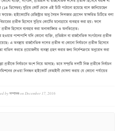
োনো ব্যক্তি, সংগঠন, প্রতিষ্ঠান বা রাজনৈতিক দলের প্রতীক হিসেবে বরাদ্দ না
বার (১৪ ডিসেম্বর) সুপ্রিম কোর্ট থেকে এই চিঠি পাঠানো হয়েছে বলে জানিয়েছেন
বির ফয়েজ। হাইকোর্টের রেজিস্ট্রার আবু সৈয়দ দিলজার হোসেন স্বাক্ষরিত চিঠিতে বলা
যায়বিচারের প্রতীক হিসেবে সুপ্রিম কোর্টের মনোগ্রামে ব্যবহার করা হয়। ফলে
নের প্রতীক হিসেবে ব্যবহার করা অনাকাঙ্খিত ও অনভিপ্রেত।
যবহার হওয়ার পাশাপাশি যদি কোনো ব্যক্তি, প্রতিষ্ঠান বা রাজনৈতিক সংগঠনের প্রতীক
া রয়েছে। এ অবস্থায় রাজনৈতিক দলের প্রতীক বা কোনো নির্বাচনে প্রতীক হিসেবে
 তা বাতিল করতে প্রয়োজনীয় ব্যবস্থা গ্রহণ করার জন্য নির্দেশক্রমে অনুরোধ করা
া প্রতীকে নির্বাচনে অংশ নিয়ে আসছে। তবে সম্প্রতি দলটি নিজ প্রতীকে নির্বাচন
মিশনের দেওয়া নিবন্ধন হাইকোর্ট বেআইনী ঘোষণা করায় যে কোনো পর্যায়ের
ed by
on
December 17, 2016
সম্পাদক