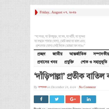
Friday, August 07, 2026
“যা সত্য, যা উপযুক্ত, যা সৎ, যা খাঁটি, যা সুন্দর
যা সম্মান পাবার যোগ্য, মোট কথা যা ভাল এবং
প্রশংসার যোগ্য সেই দিকে তোমরা মন দাও।”
প্রচ্ছদ
জাতীয়
আন্তর্জাতিক
সম্পাদকীয়
প্রবাসের খবর
প্রযুক্তি
শোক ও সহানুভূতি
‘দাঁড়িপাল্লা’ প্রতীক বাতিল
By
সম্পাদক
on
December 17, 2016
No Comment