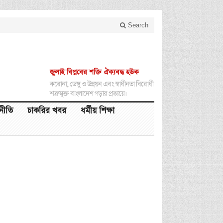
Search
জুলাই বিপ্লবের শক্তি ঐক্যবদ্ধ হউক
করোনা, ডেঙ্গু ও উন্নয়ন এবং স্বাধীনতা বিরোধী
শত্রুমুক্ত বাংলাদেশ গড়ার প্রত্যয়ে।
থনীতি
চাকরির খবর
ধর্মীয় শিক্ষা