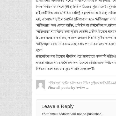
টিআইএন॥ আদালতের মনোগ্রাম হিসেবে ব্যবহৃত ‘দাঁড়িপাল্লা’-কে ক
দিতে নির্বাচন কমিশনে (ইসি) চিঠি পাঠিয়েছে সুপ্রিম কোর্ট। বুধ
হাইকোর্ট বিভাগের অতিরিক্ত রেজিস্ট্রার (প্রশাসন ও বিচার) সাব্
হয়, বাংলাদেশ সুপ্রিম কোর্টের প্রতিষ্ঠাকাল হতে ‘দাঁড়িপাল্লা’ ন্
‘দাঁড়িপাল্লা’ অন্য কোনো ব্যক্তি, প্রতিষ্ঠান বা রাজনৈতিক সংগঠ
‘দাঁড়িপাল্লা’ ন্যায়বিচার তথা সুপ্রিম কোর্টের প্রতীক হিসেবে ব্
হিসেবে ব্যবহার করা হয়, তাহলে জনমনে বিভ্রান্তি সৃষ্টির আশঙ্ক
‘দাঁড়িপাল্লা’ বরাদ্দ না করতে এবং বরাদ্দ প্রদান করা হয়ে থাকলে
হলো।
রাজনৈতিক দল হিসেবে দীর্ঘদিন ধরে জামায়াতে ইসলামী দাঁড়িপাল্ল
করতে পারছে না। রাজনৈতিক দল হিসেবে জামায়াতকে নির্বাচন ক
নির্বাচনে অংশ নেওয়ার সুযোগ হারিয়েছে দলটি।
‘দাঁড়িপাল্লা’ প্রতীক বাতিল করতে ইসিকে সুপ্রিম কোর্টের চিঠি
add
View all posts by সম্পাদক →
Leave a Reply
Your email address will not be published.