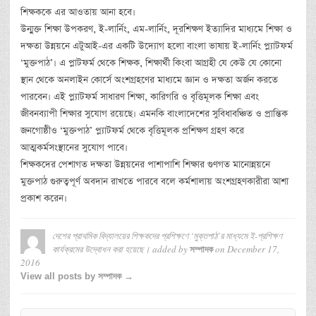
শিক্ষককে এর আওতায় আনা হবে।
উন্মুক্ত শিক্ষা উপকরণ, ই-লার্নিং, এম-লার্নিং, দূরশিক্ষণ ইত্যাদির মাধ্যমে শিক্ষা ও
দক্ষতা উন্নয়নে এটুআই-এর একটি উদ্যোগ হলো বাংলা ভাষায় ই-লার্নিং প্ল্যাটফর্ম
‘মুক্তপাঠ’। এ প্লাটফর্ম থেকে শিক্ষক, শিক্ষার্থী কিংবা আগ্রহী যে কেউ যে কোনো
স্থান থেকে অনলাইন কোর্সে অংশগ্রহণের মাধ্যমে জ্ঞান ও দক্ষতা অর্জন করতে
পারবেন। এই প্ল্যাটফর্ম সাধারণ শিক্ষা, কারিগরি ও বৃত্তিমূলক শিক্ষা এবং
জীবনব্যাপী শিক্ষার সুযোগ রয়েছে। এমনকি বাংলাদেশের সুবিধাবঞ্চিত ও প্রান্তিক
জনগোষ্ঠীও ‘মুক্তপাঠ’ প্ল্যাটফর্ম থেকে বৃত্তিমূলক প্রশিক্ষণ গ্রহণ করে
আত্মকর্মসংস্থানের সুযোগ পাবে।
শিক্ষকদের পেশাগত দক্ষতা উন্নয়নের পাশাপাশি শিক্ষার গুণগত মানোন্নয়নে
মুক্তপাঠ গুরুত্বপূর্ণ অবদান রাখতে পারবে বলে কর্মশালায় অংশগ্রহণকারীরা আশা
প্রকাশ করেন।
দেশের প্রাথমিক বিদ্যালয়ের শিক্ষকদের প্রশিক্ষণে ‘মুক্তপাঠ’র মাধ্যমে ই-প্রশিক্ষণ
কার্যক্রমের উদ্বোধন করা হয়েছে।
added by
on
December 17,
সম্পাদক
2016
View all posts by সম্পাদক →