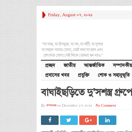
Friday, August 07, 2026
“যা সত্য, যা উপযুক্ত, যা সৎ, যা খাঁটি, যা সুন্দর
যা সম্মান পাবার যোগ্য, মোট কথা যা ভাল এবং
প্রশংসার যোগ্য সেই দিকে তোমরা মন দাও।”
প্রচ্ছদ
জাতীয়
আন্তর্জাতিক
সম্পাদকীয়
প্রবাসের খবর
প্রযুক্তি
শোক ও সহানুভূতি
বাঘাইছড়িতে দু’সশস্ত্র গ্রু
By
সম্পাদক
on
December 17, 2016
No Comment