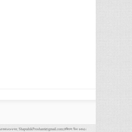
৪৭৮০০৪৩৬৯,০১৫৩৪৬২৮৬৭৩; ShaptahikProshanti@gmail.com;রেজিঃনং ডিএ ৬৩৬১।