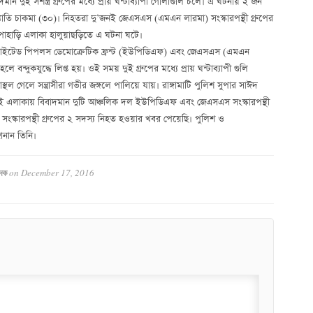
দমান দুই সশস্ত্র গ্রুপের মধ্যে প্রায় ঘন্টাব্যাপী গোলাগুলি চলে। এ ঘটনায় ২ জন
যোতি চাকমা (৩০)। নিহতরা দু’জনই জেএসএস (এমএন লারমা) সংস্কারপন্থী গ্রুপের
পাহাড়ি এলাকা হালুয়াছড়িতে এ ঘটনা ঘটে।
নাইটেড পিপলস ডেমোক্রেটিক ফ্রন্ট (ইউপিডিএফ) এবং জেএসএস (এমএন
 হলে বন্দুকযুদ্ধে লিপ্ত হয়। ওই সময় দুই গ্রুপের মধ্যে প্রায় ঘন্টাব্যাপী গুলি
ল গেলে সন্ত্রাসীরা গভীর জঙ্গলে পালিয়ে যায়। রাঙ্গামাটি পুলিশ সুপার সাঈদ
 ওই এলাকায় বিবাদমান দুটি আঞ্চলিক দল ইউপিডিএফ এবং জেএসএস সংস্কারপন্থী
সংস্কারপন্থী গ্রুপের ২ সদস্য নিহত হওয়ার খবর পেয়েছি। পুলিশ ও
ানান তিনি।
on
December 17, 2016
াদক