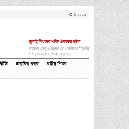
Search
জুলাই বিপ্লবের শক্তি ঐক্যবদ্ধ হউক
করোনা, ডেঙ্গু ও উন্নয়ন এবং স্বাধীনতা বিরোধী
শত্রুমুক্ত বাংলাদেশ গড়ার প্রত্যয়ে।
থনীতি
চাকরির খবর
ধর্মীয় শিক্ষা