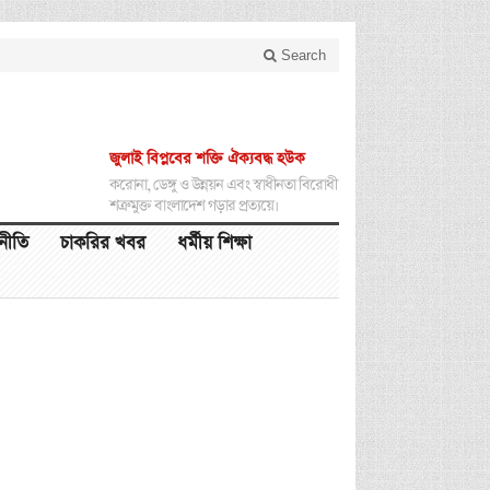
Search
জুলাই বিপ্লবের শক্তি ঐক্যবদ্ধ হউক
করোনা, ডেঙ্গু ও উন্নয়ন এবং স্বাধীনতা বিরোধী
শত্রুমুক্ত বাংলাদেশ গড়ার প্রত্যয়ে।
থনীতি
চাকরির খবর
ধর্মীয় শিক্ষা