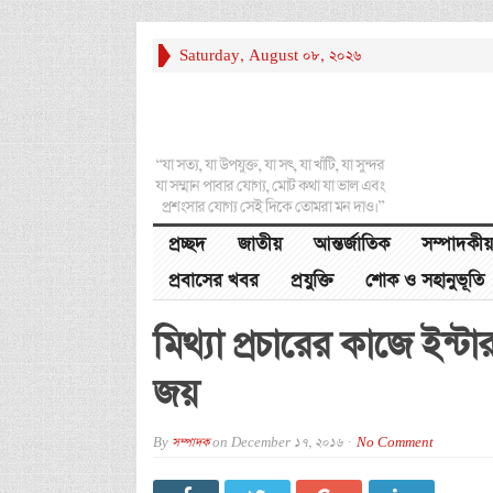
Saturday, August 08, 2026
“যা সত্য, যা উপযুক্ত, যা সৎ, যা খাঁটি, যা সুন্দর
যা সম্মান পাবার যোগ্য, মোট কথা যা ভাল এবং
প্রশংসার যোগ্য সেই দিকে তোমরা মন দাও।”
প্রচ্ছদ
জাতীয়
আন্তর্জাতিক
সম্পাদকীয়
প্রবাসের খবর
প্রযুক্তি
শোক ও সহানুভূতি
মিথ্যা প্রচারের কাজে ইন্
জয়
By
সম্পাদক
on
December 17, 2016
No Comment