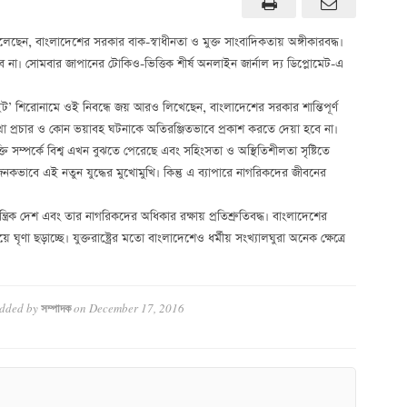
েছেন, বাংলাদেশের সরকার বাক-স্বাধীনতা ও মুক্ত সাংবাদিকতায় অঙ্গীকারবদ্ধ।
া হবে না। সোমবার জাপানের টোকিও-ভিত্তিক শীর্ষ অনলাইন জার্নাল দ্য ডিপ্লোমেট-এ
’ শিরোনামে ওই নিবন্ধে জয় আরও লিখেছেন, বাংলাদেশের সরকার শান্তিপূর্ণ
যা কথা প্রচার ও কোন ভয়াবহ ঘটনাকে অতিরঞ্জিতভাবে প্রকাশ করতে দেয়া হবে না।
্তি সম্পর্কে বিশ্ব এখন বুঝতে পেরেছে এবং সহিংসতা ও অস্থিতিশীলতা সৃষ্টিতে
জনকভাবে এই নতুন যুদ্ধের মুখোমুখি। কিন্তু এ ব্যাপারে নাগরিকদের জীবনের
্ত্রিক দেশ এবং তার নাগরিকদের অধিকার রক্ষায় প্রতিশ্রুতিবদ্ধ। বাংলাদেশের
ৃণা ছড়াচ্ছে। যুক্তরাষ্ট্রের মতো বাংলাদেশেও ধর্মীয় সংখ্যালঘুরা অনেক ক্ষেত্রে
dded by
on
December 17, 2016
সম্পাদক