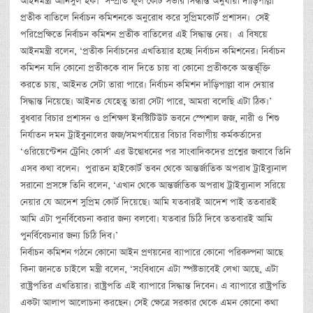
আইনমন্ত্রী আনিসুল হক। সম্প্রতি ফুল কোর্ট সভার সিদ্ধান্ত অনুযায়ী দাঁড়িপাল্লা
প্রতীক বাতিলে নির্বাচন কমিশনকে অনুরোধ করে সুপ্রিমকোর্ট প্রশাসন। সেই
পরিপ্রেক্ষিতে নির্বাচন কমিশন প্রতীক বাতিলের এই সিদ্ধান্ত নেয়। এ বিষয়ে
আইনমন্ত্রী বলেন, ‘প্রতীক নির্বাচনের এখতিয়ার হচ্ছে নির্বাচন কমিশনের। নির্বাচন
কমিশন যদি কোনো প্রতীককে বাদ দিতে চায় বা কোনো প্রতীককে অন্তর্ভূক্তি
করতে চায়, আইনত সেটা তারা পারে। নির্বাচন কমিশন দাঁড়িপাল্লা বাদ দেয়ার
সিদ্ধান্ত নিয়েছে। আইনত যেহেতু তারা সেটা পারে, আমরা বলেছি এটা ঠিক।’
বুধবার বিচার প্রশাসন ও প্রশিক্ষণ ইনস্টিটিউট ভবনে স্পেশাল জজ, নারী ও শিশু
নির্যাতন দমন ট্রাইবুনালের জজ/সমপর্যায়ের বিচার বিভাগীয় কর্মকর্তাদের
‘ওরিয়েন্টেশন ট্রেনিং কোর্স’ এর উদ্বোধনের পর সাংবাদিকদের প্রশ্নের জবাবে তিনি
এসব কথা বলেন। পুরাতন হাইকোর্ট ভবন থেকে আন্তর্জাতিক অপরাধ ট্রাইব্যুনাল
সরানো প্রসঙ্গে তিনি বলেন, ‘এখান থেকে আন্তর্জাতিক অপরাধ ট্রাইব্যুনাল সরিয়ে
নেয়ার যে আদেশ সুপ্রিম কোর্ট দিয়েছে। আমি যতবারই আদেশ পাই ততবারই
আমি এটা পুনর্বিবেচনা করার জন্য বলবো। যতবার চিঠি দিবে ততবারই আমি
পুনর্বিবেচনার জন্য চিঠি দিব।’
নির্বাচন কমিশন গঠনে কোনো আইন প্রণয়নের ব্যাপারে কোনো পরিকল্পনা আছে
কিনা জানতে চাইলে মন্ত্রী বলেন, ‘সংবিধানে এটা স্পষ্টভাবেই লেখা আছে, এটা
রাষ্ট্রপতির এখতিয়ার। রাষ্ট্রপতি এই ব্যাপারে সিদ্ধান্ত দিবেন। এ ব্যাপারে রাষ্ট্রপতি
একটা আলাপ আলোচনা করছেন। সেই ক্ষেত্রে সরকার থেকে এমন কোনো কথা