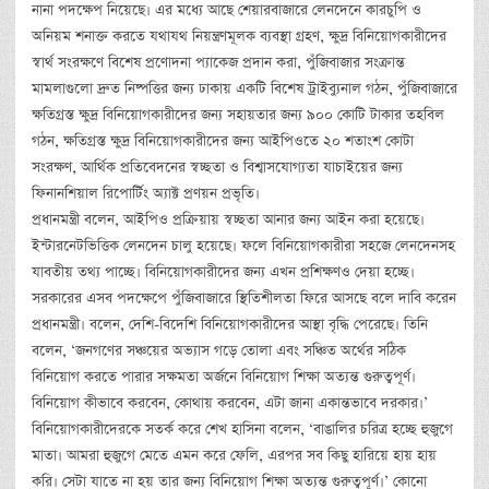
নানা পদক্ষেপ নিয়েছে। এর মধ্যে আছে শেয়ারবাজারে লেনদেনে কারচুপি ও
অনিয়ম শনাক্ত করতে যথাযথ নিয়ন্ত্রণমূলক ব্যবস্থা গ্রহণ, ক্ষুদ্র বিনিয়োগকারীদের
স্বার্থ সংরক্ষণে বিশেষ প্রণোদনা প্যাকেজ প্রদান করা, পুঁজিবাজার সংক্রান্ত
মামলাগুলো দ্রুত নিষ্পত্তির জন্য ঢাকায় একটি বিশেষ ট্রাইব্যুনাল গঠন, পুঁজিবাজারে
ক্ষতিগ্রস্ত ক্ষুদ্র বিনিয়োগকারীদের জন্য সহায়তার জন্য ৯০০ কোটি টাকার তহবিল
গঠন, ক্ষতিগ্রস্ত ক্ষুদ্র বিনিয়োগকারীদের জন্য আইপিওতে ২০ শতাংশ কোটা
সংরক্ষণ, আর্থিক প্রতিবেদনের স্বচ্ছতা ও বিশ্বাসযোগ্যতা যাচাইয়ের জন্য
ফিনানশিয়াল রিপোর্টিং অ্যাক্ট প্রণয়ন প্রভৃতি।
প্রধানমন্ত্রী বলেন, আইপিও প্রক্রিয়ায় স্বচ্ছতা আনার জন্য আইন করা হয়েছে।
ইন্টারনেটভিত্তিক লেনদেন চালু হয়েছে। ফলে বিনিয়োগকারীরা সহজে লেনদেনসহ
যাবতীয় তথ্য পাচ্ছে। বিনিয়োগকারীদের জন্য এখন প্রশিক্ষণও দেয়া হচ্ছে।
সরকারের এসব পদক্ষেপে পুঁজিবাজারে স্থিতিশীলতা ফিরে আসছে বলে দাবি করেন
প্রধানমন্ত্রী। বলেন, দেশি-বিদেশি বিনিয়োগকারীদের আস্থা বৃদ্ধি পেরেছে। তিনি
বলেন, ‘জনগণের সঞ্চয়ের অভ্যাস গড়ে তোলা এবং সঞ্চিত অর্থের সঠিক
বিনিয়োগ করতে পারার সক্ষমতা অর্জনে বিনিয়োগ শিক্ষা অত্যন্ত গুরুত্বপূর্ণ।
বিনিয়োগ কীভাবে করবেন, কোথায় করবেন, এটা জানা একান্তভাবে দরকার।’
বিনিয়োগকারীদেরকে সতর্ক করে শেখ হাসিনা বলেন, ‘বাঙালির চরিত্র হচ্ছে হুজুগে
মাতা। আমরা হুজুগে মেতে এমন করে ফেলি, এরপর সব কিছু হারিয়ে হায় হায়
করি। সেটা যাতে না হয় তার জন্য বিনিয়োগ শিক্ষা অত্যন্ত গুরুত্বপূর্ণ।’ কোনো