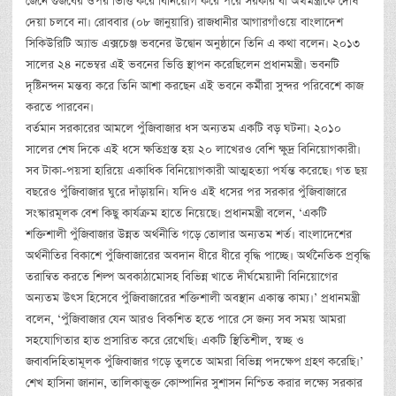
জেনে গুজবের ওপর ভিত্তি করে বিনিয়োগ করে পরে সরকার বা অর্থমন্ত্রীকে দোষ
দেয়া চলবে না। রোববার (০৮ জানুয়ারি) রাজধানীর আগারগাঁওয়ে বাংলাদেশ
সিকিউরিটি অ্যান্ড এক্সচেঞ্জ ভবনের উদ্বোন অনুষ্ঠানে তিনি এ কথা বলেন। ২০১৩
সালের ২৪ নভেম্বর এই ভবনের ভিত্তি স্থাপন করেছিলেন প্রধানমন্ত্রী। ভবনটি
দৃষ্টিনন্দন মন্তব্য করে তিনি আশা করছেন এই ভবনে কর্মীরা সুন্দর পরিবেশে কাজ
করতে পারবেন।
বর্তমান সরকারের আমলে পুঁজিবাজার ধস অন্যতম একটি বড় ঘটনা। ২০১০
সালের শেষ দিকে এই ধসে ক্ষতিগ্রস্ত হয় ২০ লাখেরও বেশি ক্ষুদ্র বিনিয়োগকারী।
সব টাকা-পয়সা হারিয়ে একাধিক বিনিয়োগকারী আত্মহত্যা পর্যন্ত করেছে। গত ছয়
বছরেও পুঁজিবাজার ঘুরে দাঁড়ায়নি। যদিও এই ধসের পর সরকার পুঁজিবাজারে
সংস্কারমূলক বেশ কিছু কার্যক্রম হাতে নিয়েছে। প্রধানমন্ত্রী বলেন, ‘একটি
শক্তিশালী পুঁজিবাজার উন্নত অর্থনীতি গড়ে তোলার অন্যতম শর্ত। বাংলাদেশের
অর্থনীতির বিকাশে পুঁজিবাজারের অবদান ধীরে ধীরে বৃদ্ধি পাচ্ছে। অর্থনৈতিক প্রবৃদ্ধি
তরান্বিত করতে শিল্প অবকাঠামোসহ বিভিন্ন খাতে দীর্ঘমেয়াদী বিনিয়োগের
অন্যতম উৎস হিসেবে পুঁজিবাজারের শক্তিশালী অবস্থান একান্ত কাম্য।’ প্রধানমন্ত্রী
বলেন, ‘পুঁজিবাজার যেন আরও বিকশিত হতে পারে সে জন্য সব সময় আমরা
সহযোগিতার হাত প্রসারিত করে রেখেছি। একটি স্থিতিশীল, স্বচ্ছ ও
জবাবদিহিতামূলক পুঁজিবাজার গড়ে তুলতে আমরা বিভিন্ন পদক্ষেপ গ্রহণ করেছি।’
শেখ হাসিনা জানান, তালিকাভুক্ত কোম্পানির সুশাসন নিশ্চিত করার লক্ষ্যে সরকার