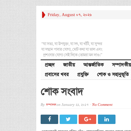
Friday, August 07, 2026
“যা সত্য, যা উপযুক্ত, যা সৎ, যা খাঁটি, যা সুন্দর
যা সম্মান পাবার যোগ্য, মোট কথা যা ভাল এবং
প্রশংসার যোগ্য সেই দিকে তোমরা মন দাও।”
প্রচ্ছদ
জাতীয়
আন্তর্জাতিক
সম্পাদকীয়
প্রবাসের খবর
প্রযুক্তি
শোক ও সহানুভূতি
শোক সংবাদ
By
সম্পাদক
on
January 21, 2017
No Comment