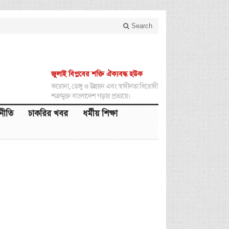
Search
জুলাই বিপ্লবের শক্তি ঐক্যবদ্ধ হউক
করোনা, ডেঙ্গু ও উন্নয়ন এবং স্বাধীনতা বিরোধী
শত্রুমুক্ত বাংলাদেশ গড়ার প্রত্যয়ে।
থনীতি
চাকরির খবর
ধর্মীয় শিক্ষা