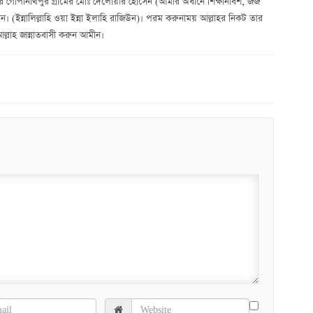
নার গোপীনাথপুর গ্রামের মোঃ দেলোয়ার হোসেন (আমার অধীনে শিক্ষানবিশ, জজ
করেন। (ইন্নালিল্লাহি ওয়া ইন্না ইলাহি রাজিউন)। পরম করুনাময় আল্লাহর নিকট তার
্লাহ জান্নাতবাসী করুন আমীন।