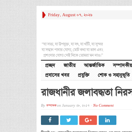
Friday, August 07, 2026
“যা সত্য, যা উপযুক্ত, যা সৎ, যা খাঁটি, যা সুন্দর
যা সম্মান পাবার যোগ্য, মোট কথা যা ভাল এবং
প্রশংসার যোগ্য সেই দিকে তোমরা মন দাও।”
প্রচ্ছদ
জাতীয়
আন্তর্জাতিক
সম্পাদকীয়
প্রবাসের খবর
প্রযুক্তি
শোক ও সহানুভূতি
রাজধানীর জলাবদ্ধতা নির
By
সম্পাদক
on
January 28, 2017
No Comment