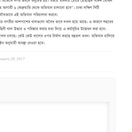
 বিকেলে নগর ভবনে অনুষ্টিত হয়। সভায় মাননীয় মেয়র মোহাম্মদ সাঈদ খোকন
আগামী ৬ ফেব্রুয়ারি থেকে অভিযান চালানো হবে”। ঢাকা দক্ষিণ সিটি
া যৌথভাবে এই অভিযান পরিচালনা করবে।
া। অথচ নগরীর আশপাশের খালগুলো অবৈধ ভাবে দখল হয়ে আছে। এ কারণে শহরের
োহিনী খাল উদ্ধার ও পরিষ্কার করার মধ্য দিয়ে এ কর্মসূচির উদ্বোধন করা হবে।
লাশয় দখল চলছে। কেউ কেউ খালের ওপর নির্মাণ করছে বহুতল ভবন। অভিযান চালিয়ে
ন অনুযায়ী ব্যবস্থা নেওয়া হবে।
nuary 28, 2017