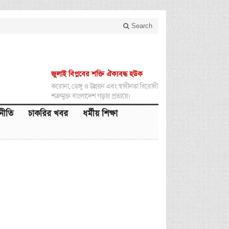
Search
জুলাই বিপ্লবের শক্তি ঐক্যবদ্ধ হউক
করোনা, ডেঙ্গু ও উন্নয়ন এবং স্বাধীনতা বিরোধী
শত্রুমুক্ত বাংলাদেশ গড়ার প্রত্যয়ে।
থনীতি
চাকরির খবর
ধর্মীয় শিক্ষা