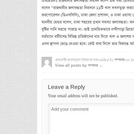
টিআইএন॥ রাজধানীর জলাবদ্ধতা নিরসন কল্পে এক সভা রোববার
বলেন “রাজধানীর জলাবদ্ধতা নিরসনে ১১টি খাল দখলমুক্ত করতে 
করপোরেশন (ডিএসসিসি), ঢাকা জেলা প্রশাসন, ও ঢাকা ওয়াস
মাননীয় মেয়র বলেন, ঢাকা শহরের প্রধান সমস্যা জলাবদ্ধত
বৃষ্টির পানি সরতে পারছে না। তাই প্রাথমিকভাবে নন্দীপাড়া ত্রিম
বর্তমানে ধর্মীয়সহ বিভিন্ন প্রতিষ্ঠানের নাম দিয়ে খাল ও জ
এসব স্থাপনা ভেঙে দেওয়া হবে। কেউ বাধা দিলে তার বিরুদ্ধে আই
রাজধানীর জলাবদ্ধতা নিরসনের সভা
added by
on
Ja
সম্পাদক
View all posts by সম্পাদক →
Leave a Reply
Your email address will not be published.