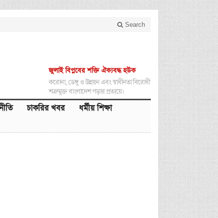
Search
জুলাই বিপ্লবের শক্তি ঐক্যবদ্ধ হউক
করোনা, ডেঙ্গু ও উন্নয়ন এবং স্বাধীনতা বিরোধী
শত্রুমুক্ত বাংলাদেশ গড়ার প্রত্যয়ে।
থনীতি
চাকরির খবর
ধর্মীয় শিক্ষা