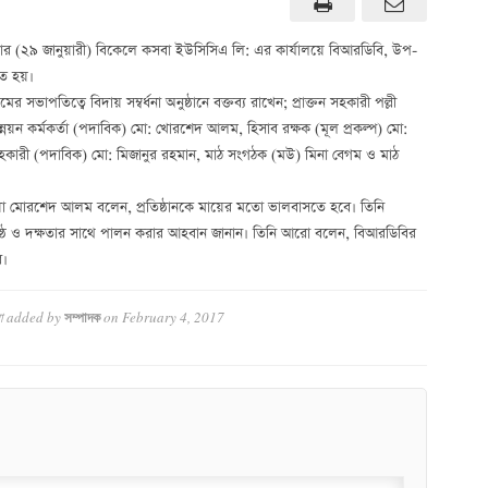
রবিবার (২৯ জানুয়ারী) বিকেলে কসবা ইউসিসিএ লি: এর কার্যালয়ে বিআরডিবি, উপ-
িত হয়।
পতিত্বে বিদায় সম্বর্ধনা অনুষ্ঠানে বক্তব্য রাখেন; প্রাক্তন সহকারী পল্লী
 উন্নয়ন কর্মকর্তা (পদাবিক) মো: খোরশেদ আলম, হিসাব রক্ষক (মূল প্রকল্প) মো:
ব সহকারী (পদাবিক) মো: মিজানুর রহমান, মাঠ সংগঠক (মউ) মিনা বেগম ও মাঠ
ড়িয়া মোরশেদ আলম বলেন, প্রতিষ্ঠানকে মায়ের মতো ভালবাসতে হবে। তিনি
 সুষ্ঠ ও দক্ষতার সাথে পালন করার আহবান জানান। তিনি আরো বলেন, বিআরডিবির
ে।
া
added by
on
February 4, 2017
সম্পাদক