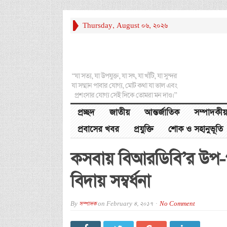
Thursday, August 06, 2026
“যা সত্য, যা উপযুক্ত, যা সৎ, যা খাঁটি, যা সুন্দর
যা সম্মান পাবার যোগ্য, মোট কথা যা ভাল এবং
প্রশংসার যোগ্য সেই দিকে তোমরা মন দাও।”
প্রচ্ছদ
জাতীয়
আন্তর্জাতিক
সম্পাদকীয়
প্রবাসের খবর
প্রযুক্তি
শোক ও সহানুভূতি
কসবায় বিআরডিবি’র উপ
বিদায় সম্বর্ধনা
By
সম্পাদক
on
February 4, 2017
No Comment