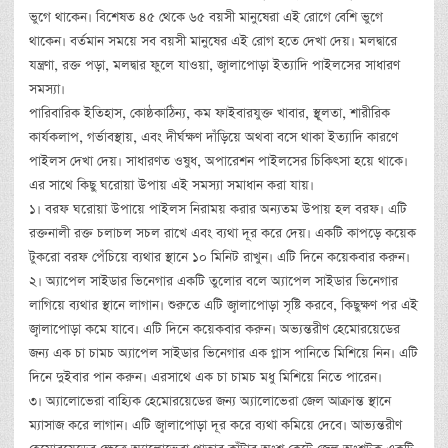
ভুগে থাকেন। বিশেষত ৪৫ থেকে ৬৫ বয়সী মানুষেরা এই রোগে বেশি ভুগে
থাকেন। বর্তমান সময়ে সব বয়সী মানুষের এই রোগ হতে দেখা দেয়। মলদ্বারে
যন্ত্রণা, রক্ত পড়া, মলদ্বার ফুলে যাওয়া, জ্বালাপোড়া ইত্যাদি পাইলসের সাধারণ
সমস্যা।
পারিবারিক ইতিহাস, কোষ্ঠকাঠিন্য, কম ফাইবারযুক্ত খাবার, স্থূলতা, শারীরিক
কার্যকলাপ, গর্ভাবস্থায়, এবং দীর্ঘক্ষণ দাঁড়িয়ে অথবা বসে থাকা ইত্যাদি কারণে
পাইলস দেখা দেয়। সাধারণত ওষুধ, অপারেশন পাইলসের চিকিৎসা হয়ে থাকে।
এর সাথে কিছু ঘরোয়া উপায় এই সমস্যা সমাধান করা যায়।
১। বরফ ঘরোয়া উপায়ে পাইলস নিরাময় করার অন্যতম উপায় হল বরফ। এটি
রক্তনালী রক্ত চলাচল সচল রাখে এবং ব্যথা দূর করে দেয়। একটি কাপড়ে কয়েক
টুকরো বরফ পেঁচিয়ে ব্যথার স্থানে ১০ মিনিট রাখুন। এটি দিনে কয়েকবার করুন।
২। অ্যাপেল সাইডার ভিনেগার একটি তুলোর বলে অ্যাপেল সাইডার ভিনেগার
লাগিয়ে ব্যথার স্থানে লাগান। শুরুতে এটি জ্বালাপোড়া সৃষ্টি করবে, কিছুক্ষণ পর এই
জ্বালাপোড়া কমে যাবে। এটি দিনে কয়েকবার করুন। অভ্যন্তরীণ হেমোরয়েডের
জন্য এক চা চামচ অ্যাপেল সাইডার ভিনেগার এক গ্লাস পানিতে মিশিয়ে নিন। এটি
দিনে দুইবার পান করুন। এরসাথে এক চা চামচ মধু মিশিয়ে নিতে পারেন।
৩। অ্যালোভেরা বাহ্যিক হেমোরয়েডের জন্য অ্যালোভেরা জেল আক্রান্ত স্থানে
ম্যাসাজ করে লাগান। এটি জ্বালাপোড়া দূর করে ব্যথা কমিয়ে দেবে। আভ্যন্তরীণ