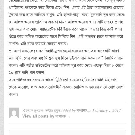
হেমোরয়েডের ক্ষেত্রে অ্যালোভেরা পাতার কাঁটার অংশ কেটে জেল অংশটুকু একটি
প্ল্যাস্টিকের প্যাকেটে ভরে ফ্রিজে রেখে দিন। এবার এই ঠান্ডা অ্যালোভেরা জেলের
টুকরো ক্ষত স্থানে লাগিয়ে রাখুন। এটি জ্বালাপোড়া, ব্যথা, চুলকানি দূর করে দেবে।
৪। অলিভ অয়েল প্রতিদিন এক চা চামচ অলিভ অয়েল খান। এটি দেহের প্রদাহ
হ্রাস করে এবং মোনোস্যাচুরেটেড চর্বি উন্নত করে থাকে। এছাড়া কিছু বরই পাতা
গুঁড়ো করে অলিভ অয়েলের সাথে মিশিয়ে নিন। এটি আক্রান্ত স্থানে ম্যাসাজ করে
লাগান। এটি ব্যথা কমাতে সাহায্য করবে।
৫। আদা এবং লেবুর রস ডিহাইড্রেশন হেমোরয়েডের অন্যতম আরেকটি কারণ।
আদাকুচি, লেবু এবং মধু মিশ্রিত জুস দিনে দুইবার পান করুন। এটি নিয়মিত পান
করুন। এটি শরীর হাইড্রেটেড করে পাইলস দূর করে দেয়। এছাড়া দিনে ৮ থেকে
১০ গ্লাস পানি পান করুন।
তবে পাইলসের সবচেয়ে ভালো ট্রিটমেন্ট রয়েছে হোমিওতে। তাই এই রোগ
থেকে আরোগ্য লাভ করতে রেজিস্টার্ড একজন হোমিও ডাক্তারের সাথে যোগাযোগ
করুন।
পাইলসে ভুগছেন; সারিয়ে তুলুন
added by
on
February 4, 2017
সম্পাদক
View all posts by সম্পাদক →