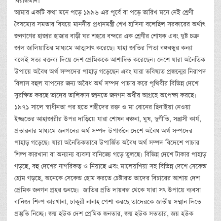
বিরাজমান।
আমার একটি কথা মনে পড়ে ১৯৯৬ এর পূর্বে বা পড়ে তারিখ মনে নেই শ্রেণী
বৈষম্যের সমতার বিষয়ে মাননীয় প্রধানমন্ত্রী শেখ হাসিনা বলেছিল সরকারের অর্থাৎ
জনগণের হাজার হাজার বাড়ী ঘর শহরে বন্দরে এক শ্রেণীর শোষক এবং দুষ্ট চক্র
জাল জালিয়াতির মাধ্যমে আত্মসাৎ করেছে। যাহা জাতির পিতা বঙ্গবন্ধুর কন্যা
বলেই সত্য বক্তব্য দিয়ে দেশ প্রেমিককে আশান্বিত করেছেন। দেশে যারা অনৈতিক
উপায়ে অবৈধ অর্থ সম্পদের পাহাড় গড়েছেন এবং যারা ভবিষ্যত প্রজন্মের নিরাপদ
বিলাস বহুল যাপনের জন্য অবৈধ অর্থ সম্পদ পাচার করে পৃথিবীর বিভিন্ন দেশে
সুরক্ষিত করছে তাদের তালিকান জানতে জনগন অধীর আগ্রহে অপেক্ষা করছে।
১৯৭১ সালে স্বাধীনতা পর হতে শহীদের রক্ত ও মা বোনের ছিনাইয়া নেওয়া
ইজ্জতের আহাজারীর উপর দাড়িয়ে যারা শোষন বঞ্চনা, ঘুষ, দুর্ণীতি, সন্ত্রাসী কার্য,
প্রতারনার মাধ্যমে জনগনের অর্থ সম্পদ উপার্জনে দেশে অবৈধ অর্থ সম্পদের
পাহাড় গড়েছে। যারা অনৈতিকভাবে উপার্জিত অবৈধ অর্থ সম্পদ বিদেশে পাচার
শিল্প কারখানা বা অন্যান্য ব্যবসা বানিজ্যে গড়ে তুলছে। বিভিন্ন দেশে টাকার পাহাড়
গড়ছে, বহু দেশের নাগরিকত্ব ও নিয়াছে এবং মালেয়শিয়া সহ বিভিন্ন দেশে সেকেন্ড
হোম গড়ছে, অনেকে সেকেন্ড হোম করতে চেষ্টারত তাদের বিচারের আশায় দেশ
প্রেমিক জনগন প্রহর গুনছে। জাতির প্রতি দায়বদ্ধ থেকে যারা সৎ উপায়ে ব্যবসা
বানিজ্য শিল্প কারখানা, চাকুরী নানাহ পেশা করছে তাদেরকে জাতীয় সম্মান দিতে
প্রস্তুতি নিচ্ছে। জয় হউক দেশ প্রেমিক জনতার, জয় হউক সততার, জয় হউক