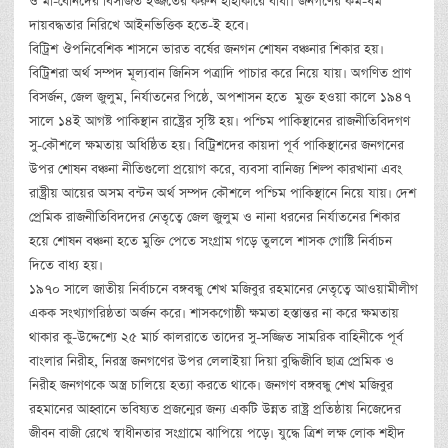
ও মা-বোনদের বিসর্জিত ইজ্জতের করুন হাহাকারে বাধা। জনগণের কর্ম-ধর্ম
দায়বদ্ধতার নিরিখে আইনভিত্তিক হতে-ই হবে।
বিট্রিশ ঔপনিবেশিক শাসনে ভারত বর্ষের জনগন শোষন বঞ্চনার শিকার হয়।
বিট্রিশরা অর্থ সম্পদ মূল্যবান জিনিস পত্রাদি পাচার করে নিয়ে যায়। অগণিত প্রাণ
বিসর্জন, জেল জুলুম, নির্যাতনের পিষ্ঠে, অপশাসন হতে মুক্ত হওয়া কালে ১৯৪৭
সালে ১৪ই আগষ্ট পাকিস্থান রাষ্ট্রের সৃস্টি হয়। পশ্চিম পাকিস্থানের রাজনীতিবিদগণ
সু-কৌশলে ক্ষমতায় অধিষ্ঠিত হয়। বিট্রিশদের কায়দা পূর্ব পাকিস্থানের জনগনের
উপর শোষন বঞ্চনা নীতিগুলো প্রয়োগ করে, ব্যবসা বানিজ্য শিল্প কারখানা এবং
রাষ্ট্রীয় আয়ের অসম বন্টন অর্থ সম্পদ কৌশলে পশ্চিম পাকিস্থানে নিয়ে যায়। দেশ
প্রেমিক রাজনীতিবিদদের নেতৃত্বে জেল জুলুম ও নানা ধরনের নির্যাতনের শিকার
হয়ে শোষন বঞ্চনা হতে মুক্তি পেতে সংগ্রাম গড়ে তুললে শাসক গোষ্টি নির্বাচন
দিতে বাধ্য হয়।
১৯৭০ সালে জাতীয় নির্বাচনে বঙ্গবন্ধু শেখ মজিবুর রহমানের নেতৃত্বে আওয়ামীলীগ
একক সংখ্যাগরিষ্ঠতা অর্জন করে। শাসকগোষ্ঠী ক্ষমতা হস্তান্তর না করে ক্ষমতায়
থাকার কু-উদ্দেশ্যে ২৫ মার্চ কালরাতে তাদের সু-সজ্জিত সামরিক বাহিনীকে পূর্ব
বাংলার নিরীহ, নিরস্ত্র জনগণের উপর লেলাইয়া দিয়া বুদ্ধিজীবি ছাত্র প্রেমিক ও
নিরীহ জনগণকে অস্ত্র চালিয়ে হত্যা করতে থাকে। জনগণ বঙ্গবন্ধু শেখ মজিবুর
রহমানের আহ্বানে ভবিষ্যত প্রজন্মের জন্য একটি উন্নত রাষ্ট্র প্রতিষ্ঠায় নিজেদের
জীবন বাজী রেখে স্বাধীনতার সংগ্রামে ঝাপিয়ে পড়ে। যুদ্ধে ত্রিশ লক্ষ লোক শহীদ