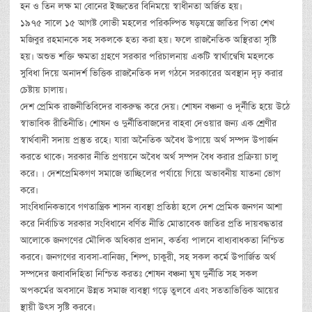
হন ও তিন লক্ষ মা বোনের ইজ্জতের বিনিময়ে স্বাধীনতা অর্জিত হয়।
১৯৭৫ সালে ১৫ আগষ্ট লোভী মহলের পরিকল্পিত ষড়যন্ত্রে জাতির পিতা শেখ
মজিবুর রহমানকে সহ সকলকে হত্য করা হয়। ফলে রাজনৈতিক অস্থিরতা সৃষ্টি
হয়। অশুভ শক্তি ক্ষমতা গ্রহণে সরকার পরিচালনায় একটি স্বার্থান্বেষি মহলকে
সুবিধা দিয়ে অনাদর্শ ভিত্তিক রাজনৈতিক দল গঠনে সরকারের অবস্থান দৃঢ় করার
চেষ্টায় চালায়।
দেশ প্রেমিক রাজনীতিবিদের বাকরুদ্ধ করে দেয়। শোষন বঞ্চনা ও দূর্নীতি হয়ে উঠে
স্বাভাবিক রীতিনীতি। শোষন ও দুর্নীতিবাজদের বাহবা দেওয়ার জন্য এক শ্রেণীর
স্বার্থবাদী সদায় প্রস্তুত রহে। যারা অনৈতিক অবৈধ উপায়ে অর্থ সম্পদ উপার্জন
করতে থাকে। সরকার নীতি প্রণয়নে অবৈধ অর্থ সম্পদ বৈধ করার প্রক্রিয়া চালু
করে। । দেশপ্রেমিকগণ সমাজে তাচ্ছিলের পর্যায়ে গিয়ে অভাবনীয় যাতনা ভোগ
করে।
সাংবিধানিকভাবে গণতান্ত্রিক শাসন ব্যবস্থা প্রতিষ্ঠা হলে দেশ প্রেমিক জনগন আশা
করে নির্বাচিত সরকার সংবিধানে বর্ণিত নীতি মোতাবেক জাতির প্রতি দায়বদ্ধতার
আলোকে জনগণের মৌলিক অধিকার প্রদান, কর্তব্য পালনে বাধ্যবাধকতা নিশ্চিত
করবে। জনগণের ব্যবসা-বানিজ্য, শিল্প, চাকুরী, সহ সকল কর্মে উপার্জিত অর্থ
সম্পদের জবাবদিহিতা নিশ্চিত করতঃ শোষন বঞ্চনা ঘুষ দুর্নীতি সহ সকল
অপকর্মের অবসানে উন্নত সমাজ ব্যবস্থা গড়ে তুলবে এবং সততাভিত্তিক আয়ের
স্থায়ী উৎস সৃষ্টি করবে।