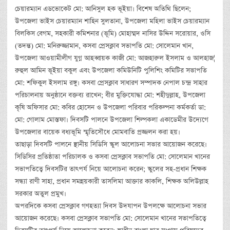
চেয়ারম্যান এডভোকেট মো: আনিসুল হক ভূইয়া। বিশেষ অতিথি ছিলেন;
উপজেলা ভাইস চেয়ারম্যান শাহিন সুলতানা, উপজেলা মহিলা ভাইস চেয়ারম্যান
বিলকিস বেগম, সহকারী কমিশনার (ভূমি) মোহাম্মদ নাসির উদ্দিন সরোয়ার, ওসি
(তদন্ত) মো: মনিরুজ্জামান, কসবা প্রেসক্লাব সভাপতি মো: সোলেমান খান,
উপজেলা আওয়ামীলীগ যুগ্ন আহব্বায়ক কাজী মো: আজহারুল ইসলাম ও আলহাজ¦
রুহুল আমিন ভূইয়া বকুল এবং উপজেলা কমিউনিটি পুলিশিং কমিটির সভাপতি
মো: শফিকুল ইসলাম রঙ্গু। কসবা প্রেসক্লাব সাধারণ সম্পাদক নেপাল চন্দ্র সাহার
পরিচালনায় অনুষ্ঠানে বক্তব্য রাখেন; বীর মুক্তিযোদ্ধা মো: শহীদুল্লাহ, উপজেলা
কৃষি অফিসার মো: কবির হোসেন ও উপজেলা পরিবার পরিকল্পনা কর্মকর্তা ডা:
মো: গোলাম মোস্তফা। দিবসটি পালনে উপজেলা শিল্পকলা একাডেমীর উদ্যেগে
উপজেলার বায়েক বধ্যভূমি স্মৃতিসৌধে মোমবাতি প্রজ্জলন করা হয়।
তাছাড়া দিবসটি পালনে স্থানীয় সিডিসি স্কুল আলোচনা সভার আয়োজন করেছে।
সিডিসির প্রতিষ্ঠাতা পরিচালক ও কসবা প্রেসক্লাব সভাপতি মো: সোলেমান খানের
সভাপতিত্বে দিবসটির তাৎপর্য নিয়ে আলোচনা করেন; স্কুলের সহ-প্রধান শিক্ষক
সন্ধ্যা রাণী সাহা, প্রধান সমন্নয়কারী তাসলিমা আক্তার কাকলি, শিক্ষক অলিউল্লাহ
সরকার অতুল প্রমুখ।
অপরদিকে কসবা প্রেসক্লাব গণহত্যা দিবস উদযাপন উপলক্ষে আলোচনা সভার
আয়োজন করেছে। কসবা প্রেসক্লাব সভাপতি মো: সোলেমান খানের সভাপতিত্বে