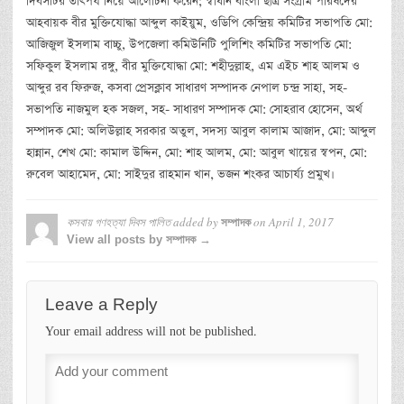
দিবসটির তাৎপর্য নিয়ে আলোচনা করেন; স্বাধীন বাংলা ছাত্র সংগ্রাম পরিষদের
আহবায়ক বীর মুক্তিযোদ্ধা আব্দুল কাইয়ুম, ওডিপি কেন্দ্রিয় কমিটির সভাপতি মো:
আজিজুল ইসলাম বাচ্চু, উপজেলা কমিউনিটি পুলিশিং কমিটির সভাপতি মো:
সফিকুল ইসলাম রঙ্গু, বীর মুক্তিযোদ্ধা মো: শহীদুল্লাহ, এম এইচ শাহ আলম ও
আব্দুর রব ফিরুজ, কসবা প্রেসক্লাব সাধারণ সম্পাদক নেপাল চন্দ্র সাহা, সহ-
সভাপতি নাজমুল হক সজল, সহ- সাধারণ সম্পাদক মো: সোহরাব হোসেন, অর্থ
সম্পাদক মো: অলিউল্লাহ সরকার অতুল, সদস্য আবুল কালাম আজাদ, মো: আব্দুল
হান্নান, শেখ মো: কামাল উদ্দিন, মো: শাহ আলম, মো: আবুল খায়ের স্বপন, মো:
রুবেল আহামেদ, মো: সাইদুর রাহমান খান, ভজন শংকর আচার্য্য প্রমুখ।
কসবায় গণহত্যা দিবস পালিত
added by
on
April 1, 2017
সম্পাদক
View all posts by সম্পাদক →
Leave a Reply
Your email address will not be published.