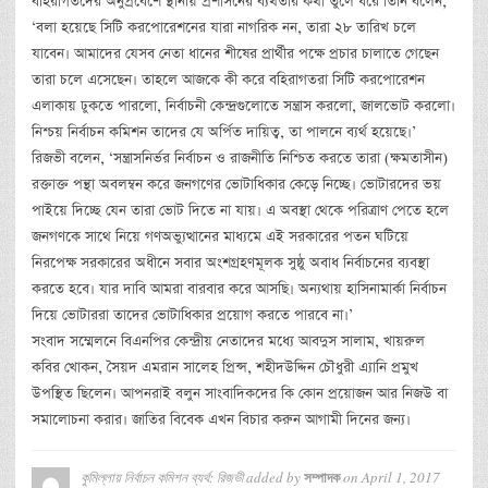
বহিরাগতদের অনুপ্রবেশে স্থানীয় প্রশাসনের ব্যর্থতার কথা তুলে ধরে তিনি বলেন,
‘বলা হয়েছে সিটি করপোরেশনের যারা নাগরিক নন, তারা ২৮ তারিখ চলে
যাবেন। আমাদের যেসব নেতা ধানের শীষের প্রার্থীর পক্ষে প্রচার চালাতে গেছেন
তারা চলে এসেছেন। তাহলে আজকে কী করে বহিরাগতরা সিটি করপোরেশন
এলাকায় ঢুকতে পারলো, নির্বাচনী কেন্দ্রগুলোতে সন্ত্রাস করলো, জালভোট করলো।
নিশ্চয় নির্বাচন কমিশন তাদের যে অর্পিত দায়িত্ব, তা পালনে ব্যর্থ হয়েছে।’
রিজভী বলেন, ‘সন্ত্রাসনির্ভর নির্বাচন ও রাজনীতি নিশ্চিত করতে তারা (ক্ষমতাসীন)
রক্তাক্ত পন্থা অবলম্বন করে জনগণের ভোটাধিকার কেড়ে নিচ্ছে। ভোটারদের ভয়
পাইয়ে দিচ্ছে যেন তারা ভোট দিতে না যায়। এ অবস্থা থেকে পরিত্রাণ পেতে হলে
জনগণকে সাথে নিয়ে গণঅভ্যুত্থানের মাধ্যমে এই সরকারের পতন ঘটিয়ে
নিরপেক্ষ সরকারের অধীনে সবার অংশগ্রহণমূলক সুষ্ঠু অবাধ নির্বাচনের ব্যবস্থা
করতে হবে। যার দাবি আমরা বারবার করে আসছি। অন্যথায় হাসিনামার্কা নির্বাচন
দিয়ে ভোটাররা তাদের ভোটাধিকার প্রয়োগ করতে পারবে না।’
সংবাদ সম্মেলনে বিএনপির কেন্দ্রীয় নেতাদের মধ্যে আবদুস সালাম, খায়রুল
কবির খোকন, সৈয়দ এমরান সালেহ প্রিন্স, শহীদউদ্দিন চৌধুরী এ্যানি প্রমুখ
উপস্থিত ছিলেন। আপনরাই বলুন সাংবাদিকদের কি কোন প্রয়োজন আর নিজউ বা
সমালোচনা করার। জাতির বিবেক এখন বিচার করুন আগামী দিনের জন্য।
কুমিল্লায় নির্বাচন কমিশন ব্যর্থ: রিজভী
added by
on
April 1, 2017
সম্পাদক