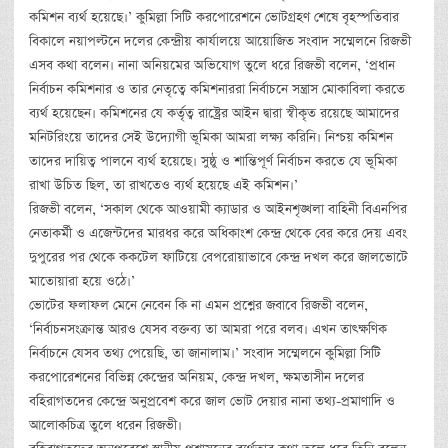
কমিশন ব্যর্থ হয়েছে।’ কুমিল্লা সিটি করপোরেশনে ভোটগ্রহণ শেষে বৃহস্পতিবার
বিকালে নয়াপল্টনে দলের কেন্দ্রীয় কার্যালয়ে আয়োজিত সংবাদ সম্মেলনে রিজভী
এসব কথা বলেন। নানা অনিয়মের অভিযোগ তুলে ধরে রিজভী বলেন, ‘প্রধান
নির্বাচন কমিশনার ও তার নেতৃত্বে কমিশনাররা নির্বাচনে সন্ত্রাস মোকাবিলা করতে
ব্যর্থ হয়েছেন। কমিশনের যে কর্তৃত্ব রাষ্ট্রের আইন দ্বারা স্বীকৃত রয়েছে আমাদের
মনিটরিংয়ে তাদের সেই উদ্যোগী ভূমিকা আমরা লক্ষ্য করিনি। নিশ্চয় কমিশন
তাদের দায়িত্ব পালনে ব্যর্থ হয়েছে। সুষ্ঠু ও শান্তিপূর্ণ নির্বাচন করতে যে ভূমিকা
রাখা উচিত ছিল, তা রাখতেও ব্যর্থ হয়েছে এই কমিশন।’
রিজভী বলেন, ‘সকাল থেকে আওয়ামী ক্যাডার ও আইনশৃঙ্খলা বাহিনী বিএনপির
নেতাকর্মী ও এজেন্টদের মারধর করে অধিকাংশ কেন্দ্র থেকে বের করে দেয় এবং
দুপুরের পর থেকে ককটেল ফাটিয়ে বেপরোয়াভাবে কেন্দ্র দখল করে জালভোটে
মাতোয়ারা হয়ে ওঠে।’
ভোটের ফলাফল মেনে নেবেন কি না এমন প্রশ্নের জবাবে রিজভী বলেন,
‘নির্বাচনসংক্রান্ত আরও যেসব বক্তব্য তা আমরা পরে বলব। এখন তাৎক্ষণিক
নির্বাচনে যেসব তথ্য পেয়েছি, তা জানালাম।’ সংবাদ সম্মেলনে কুমিল্লা সিটি
করপোরেশনের বিভিন্ন কেন্দ্রের অনিয়ম, কেন্দ্র দখল, ক্ষমতাসীন দলের
বহিরাগতদের কেন্দ্রে অনুপ্রবেশ করে জাল ভোট দেয়ার নানা তথ্য-প্রমাণাদি ও
আলোকচিত্র তুলে ধরেন রিজভী।