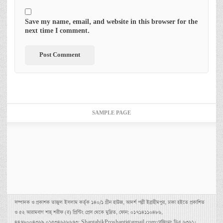
Save my name, email, and website in this browser for the
next time I comment.
SAMPLE PAGE
সম্পাদক ও প্রকাশক তাজুল ইসলাম কর্তৃক ১৪০/১ গ্রীন হাউজ, আদর্শ পল্লী ইব্রাহীমপুর, ঢাকা হইতে প্রকাশিত
ও ৫২ আরামবাগ শাহ্ শরীফ (র) প্রিন্টিং প্রেস থেকে মুদ্রিত, ফোন: ০১৭১৪১১০৪৮৬,
৪৪৭৮০০৪৩৬৯,০১৫৩৪৬২৮৬৭৩; ShaptahikProshanti@gmail.com;রেজিঃনং ডিএ ৬৩৬১।