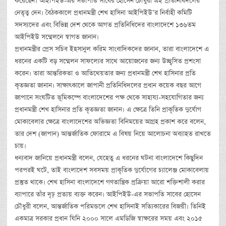
করেছেন। আইপিইউ-এর সভাপতি সাবের হোসেন চৌধুরী এই প্রতিনিধিদলের
নেতৃত্ব দেন। বৈঠককালে প্রধানমন্ত্রী শেখ হাসিনা আইপিইউ’র নির্বাহী কমিটি
সদস্যদের এবং বিভিন্ন দেশ থেকে আগত প্রতিনিধিদের বাংলাদেশে ১৩৬তম
আইপিইউ সম্মেলনে স্বাগত জানান।
প্রধানমন্ত্রীর প্রেস সচিব ইহসানুল করিম সাংবাদিকদের জানান, তারা বাংলাদেশে এ
ধরনের একটি বড় সম্মেলন সাফল্যের সাথে আয়োজনের জন্য উচ্ছ্বসিত প্রশংসা
করেন। তারা আন্তরিকতা ও আতিথেয়তার জন্য প্রধানমন্ত্রী শেখ হাসিনার প্রতি
কৃতজ্ঞতা জানান। সাক্ষাৎকালে জাপানী প্রতিনিধিদলের প্রধান কয়েক বছর আগে
জাপানে সংঘটিত ভূমিকম্পে বাংলাদেশের পক্ষ থেকে সাহায্য-সহযোগিতার জন্য
প্রধানমন্ত্রী শেখ হাসিনার প্রতি কৃতজ্ঞতা জানান। এ ক্ষেত্রে তিনি প্রাকৃতিক দুর্যোগ
মোকাবেলার ক্ষেত্রে বাংলাদেশের অভিজ্ঞতা বিনিময়ের আগ্রহ প্রকাশ করে বলেন,
তার দেশ (জাপান) আন্তর্জাতিক ফোরামে এ বিষয় নিয়ে আলোচনা অব্যাহত রাখতে
চায়।
ধন্যবাদ জানিয়ে প্রধানমন্ত্রী বলেন, যেহেতু এ ধরনের ঘটনা বাংলাদেশে কিছুদিন
পরপরই ঘটে, তাই বাংলাদেশ সবসময় প্রাকৃতিক দুর্যোগের চ্যালেঞ্জ মোকাবেলায়
প্রস্তুত থাকে। শেখ হাসিনা বাংলাদেশে গণতান্ত্রিক প্রক্রিয়া আরো শক্তিশালী করার
ব্যাপারে তাঁর দৃঢ় প্রত্যয় ব্যক্ত করেন। আইপিইউ-এর সভাপতি সাবের হোসেন
চৌধুরী বলেন, আন্তর্জাতিক পরিমন্ডলে শেখ হাসিনাই সত্যিকারের বিজয়ী। তিনিই
একমাত্র সরকার প্রধান যিনি ২০০০ সালে এমডিজি স্বাক্ষরের সময় এবং ২০১৫