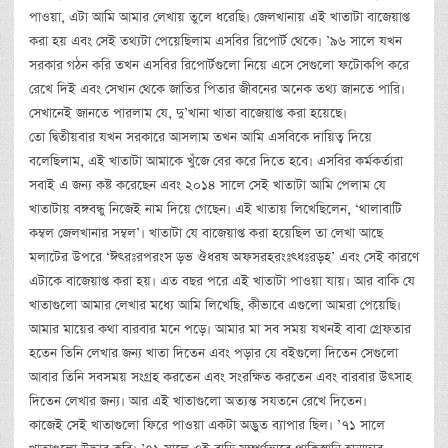
পাওয়া, এটা আমি আমার লেখায় তুলে ধরেছি। জেলখানায় এই খাতাটা বাজেয়াপ্ত
করা হয় এবং সেই তথ্যটা পেয়েছিলাম এসবির রিপোর্ট থেকে। ’৯৬ সালে যখন
সরকার গঠন করি তখন এসবির রিপোর্টগুলো নিয়ে এসে সেগুলো ফটোকপি করে
রেখে দিই এবং সেখান থেকে জাতির পিতার জীবনের অনেক তথ্য জানতে পারি।
সেখানেই জানতে পারলাম যে, দু’খানা খাতা বাজেয়াপ্ত করা হয়েছে।
তো দ্বিতীয়বার যখন সরকারে আসলাম তখন আমি এসবিকে দায়িত্ব দিয়ে
বলেছিলাম, এই খাতাটা আমাকে খুঁজে বের করে দিতে হবে। এসবির কর্মকর্তারা
সবাই এ জন্য কষ্ট করেছেন এবং ২০১৪ সালে সেই খাতাটা আমি পেলাম যে
খাতাটায় বঙ্গবন্ধু নিজেই নাম দিয়ে গেছেন। এই খাতায় লিখেছিলেন, ‘থালাবাটি
কম্বল জেলখানার সম্বল’। খাতাটা যে বাজেয়াপ্ত করা হয়েছিল তা লেখা আছে
মলাটের উপরে ‘ঈৎরঃরপরংস ড়ভ ঔধরষ অফসরহরংঃৎধঃরড়হ’ এবং সেই কারণে
এটাকে বাজেয়াপ্ত করা হয়। এত বছর পরে এই খাতাটা পাওয়া যায়। আর বাকি যে
খাতাগুলো আমার লেখার মধ্যে আমি লিখেছি, কীভাবে এগুলো আমরা পেয়েছি।
আমার মায়ের কথা বারবার মনে পড়ে। আমার মা সব সময় যখনই বাবা গ্রেফতার
হতেন তিনি লেখার জন্য খাতা দিতেন এবং পড়ার যে বইগুলো দিতেন সেগুলো
আবার তিনি সবসময় সংগ্রহ করতেন এবং সংরক্ষিত করতেন এবং বারবার উৎসাহ
দিতেন লেখার জন্য। আর এই খাতাগুলো অত্যন্ত সযতনে রেখে দিতেন।
কাজেই সেই খাতাগুলো ফিরে পাওয়া একটা অদ্ভুত ব্যাপার ছিল। ’৭১ সালে