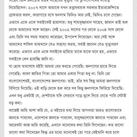
সাহেব তিনি এনায়েত রহিম সাহেবের মৃত্যুর পর ট্রান্সলেশনের দায়িত্ব
নিয়েছিলেন। ২০০৭ সালে আমাকে যখন তত্ত্বাবধায়ক সরকার ইমারজেন্সিতে
গ্রেফতার করল, কারাগারে বসে শুনলাম তিনিও আর নেই, তিনিও চলে গেছেন।
এভাবে একে একে সবাইকেই হারালাম। শুধু শামসুজ্জামান সাহেব, জামান ভাই শুরু
থেকে আমাদের সঙ্গে আছেন। সেই ২০০২ সালের পর থেকে ২০০৪ সাল থেকে
এবং তিনি সব সময় সাহায্য করেছেন, উপদেশ দিয়েছেন। আর সেই সঙ্গে
আমাদের শাকিল মাঝখানে সেও সাহায্য করত, সবাই জানেন সেও মৃত্যুবরণ
করেছে। এভাবে একে একে সবাইকে হারিয়ে মাঝে মাঝে মনে হয়, এভাবে
সবাইকে কেন হারাচ্ছি জানি না।
যা হোক অবশেষে বইটা আমরা বের করতে পেরেছি। জনগণের হাতে দিতে
পেরেছি। কারণ জাতির পিতা তো আমার একার পিতা শুধু না। তিনি তো
বাংলাদেশেরই, বাংলাদেশের জনগণের। তাই, তাঁর সব কিছু আমরা জনগণকে
বিলিয়ে দিয়েছি। ওই বাড়ি থেকে শুরু করে সব কিছু জনগণকে ফিরিয়ে দিয়েছি।
এখন শুধু একটাই যে, দেশটাকে যদি সেভাবে গড়ে তুলে দিয়ে যেতে পারি সেটাই
বড় কথা।
কাজেই আমি আশা করি যে, এ বইয়ের মধ্য দিয়ে আপনারা আরও ভালোভাবে
জানতে পারবেন, এদেশকে জানতে পারবেন, মানুষগুলোকে জানতে পারবেন এবং
আরেকটা কাজ আমি করেছি, এখানে অনেকের কথা তিনি লিখেছেন। কত ভালো
ভালো কথা লিখেছেন কিন্তু এর মধ্যে অনেকেই তো পরে বেইমানি করে চলে