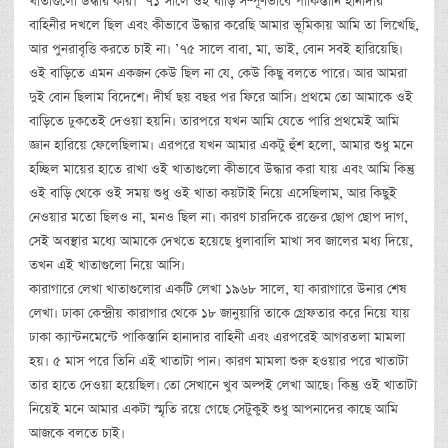
খাতাগুলো উদ্ধার করি। ’৭১ সালে ওই বাড়ি সম্পূর্ণভাবে পাকিস্তানি হানাদার
বাহিনীর দখলে ছিল এবং কীভাবে উদ্ধার করেছি আমার ভূমিকায় আমি তা লিখেছি,
আর পুনরাবৃত্তি করতে চাই না। ’৭৫ সালে বাবা, মা, ভাই, বোন সবই হারিয়েছি।
ওই বাড়িতে এমন একজন কেউ ছিল না যে, কেউ কিছু বলতে পারে। আর আমরা
দুই বোন ছিলাম বিদেশে। দীর্ঘ ছয় বছর পর ফিরে আসি। প্রথমে তো আমাকে ওই
বাড়িতে ঢুকতেই দেওয়া হয়নি। তারপরে যখন আমি যেতে পারি প্রথমেই আমি
জ্ঞান হারিয়ে ফেলেছিলাম। এরপরে যখন আমার একটু হুঁশ হলো, আমার শুধু মনে
হচ্ছিল মায়ের হাতে রাখা ওই খাতাগুলো কীভাবে উদ্ধার করা যায় এবং আমি কিন্তু
ওই বাড়ি থেকে ওই সময় শুধু ওই খাতা কয়টাই নিয়ে এসেছিলাম, আর কিছুই
নেওয়ার মতো ছিলও না, মনও ছিল না। কারণ চারদিকে রক্তের ছোপ ছোপ দাগ,
সেই অবস্থার মধ্যে আমাকে দেখতে হয়েছে ধুলাবালি মাখা সব জালের মধ্য দিয়ে,
তখন এই খাতাগুলো নিয়ে আসি।
কারাগারে লেখা খাতাগুলোর একটি লেখা ১৯৬৮ সালে, যা কারাগারে উনার শেষ
লেখা। ঢাকা কেন্দ্রীয় কারাগার থেকে ১৮ জানুয়ারি তাকে গ্রেফতার করে নিয়ে যায়
ঢাকা ক্যান্টনমেন্টে পাকিস্তানি হানাদার বাহিনী এবং এরপরেই আগরতলা মামলা
হয়। ৫ মাস পরে তিনি এই খাতাটা পান। কারণ মামলা শুরু হওয়ার পরে খাতাটা
তার হাতে দেওয়া হয়েছিল। তো সেখানে খুব অল্পই লেখা আছে। কিন্তু ওই খাতাটা
নিয়েই মনে আমার একটা স্মৃতি রয়ে গেছে সেটুকুই শুধু আপনাদের কাছে আমি
আজকে বলতে চাই।