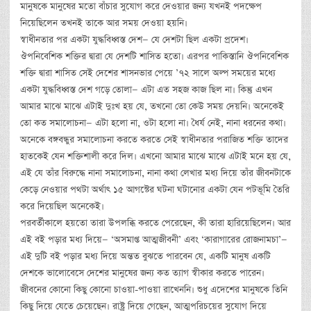
মানুষকে মানুষের মতো বাঁচার সুযোগ করে দেওয়ার জন্য যখনই পদক্ষেপ
নিয়েছিলেন তখনই তাকে আর সময় দেওয়া হয়নি।
স্বাধীনতার পর একটা যুদ্ধবিধ্বস্ত দেশ— যে দেশটা ছিল একটা প্রদেশ।
ঔপনিবেশিক শক্তির দ্বারা যে দেশটি শাসিত হতো। এরপর পাকিস্তানি ঔপনিবেশিক
শক্তি দ্বারা শাসিত সেই দেশের শাসনভার পেয়ে ’৭২ সালে অল্প সময়ের মধ্যে
একটা যুদ্ধবিধ্বস্ত দেশ গড়ে তোলা— এটা এত সহজ কাজ ছিল না। কিন্তু এখন
আমার মাঝে মাঝে এটাই দুঃখ হয় যে, তখনো তো কেউ সময় দেয়নি। অনেকেই
তো কত সমালোচনা— এটা হলো না, ওটা হলো না। ধৈর্য নেই, নানা ধরনের কথা।
অনেকে বঙ্গবন্ধুর সমালোচনা করতে করতে সেই স্বাধীনতার পরাজিত শক্তি তাদের
হাতকেই যেন শক্তিশালী করে দিল। এখনো আমার মাঝে মাঝে এটাই মনে হয় যে,
এই যে তাঁর বিরুদ্ধে নানা সমালোচনা, নানা কথা লেখার মধ্য দিয়ে তাঁর জীবনটাকে
কেড়ে নেওয়ার পথটা অর্থাৎ ১৫ আগস্টের ঘটনা ঘটানোর একটা যেন পটভূমি তৈরি
করে দিয়েছিল অনেকেই।
পরবর্তীকালে হয়তো তারা উপলব্ধি করতে পেরেছেন, কী তারা হারিয়েছিলেন। আর
এই বই পড়ার মধ্য দিয়ে— ‘অসমাপ্ত আত্মজীবনী’ এবং ‘কারাগারের রোজনামচা’—
এই দুটি বই পড়ার মধ্য দিয়ে অন্তত বুঝতে পারবেন যে, একটি মানুষ একটি
দেশকে ভালোবেসে দেশের মানুষের জন্য কত ত্যাগ স্বীকার করতে পারেন।
জীবনের কোনো কিছু কোনো চাওয়া-পাওয়া রাখেননি। শুধু এদেশের মানুষকে তিনি
কিছু দিয়ে যেতে চেয়েছেন। রাষ্ট্র দিয়ে গেছেন, আত্মপরিচয়ের সুযোগ দিয়ে