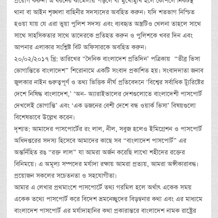
প্রয়োগ করুন। এ ধরনের ঝামেলায় পড়লে বা মুখোমুখি হলে কৌশলে নিকটস্থ
থানা বা আইন শৃঙ্খলা বাহিনীর সদস্যদের অবহিত করুন। যদি শতভাগ নিশ্চিত
হওয়া যায় যে এরা ভুয়া পুলিশ সদস্য এবং ব্যবহৃত অস্ত্রটিও খেলনা তাহলে সাথে
সাথে সাহসিকতার সাথে তাদেরকে প্রতিহত করুন ও পুলিশকে খবর দিন এবং
আপনার এলাকার সংশ্লিষ্ট বিট অফিসারকে অবহিত করুন।
২০/০২/২০১৭ খ্রি: তারিখের “দৈনিক বাংলাদেশ প্রতিদিন’ পত্রিকায় “তীব্র ভিসা
ভোগান্তিতে বাংলাদেশ” শিরোনামে একটি সংবাদ প্রকাশিত হয়। সংবাদদাতা জনাব
জুলকার নাইন গুরুত্বপূর্ণ ও তথ্য ভিত্তিক দীর্ঘ প্রতিবেদনে ‘বিশ্বের সর্বাধিক ট্যুরিষ্টের
দেশে নিষিদ্ধ বাংলাদেশ,’ ‘অন- অ্যারাইভালের দেশগুলোতে বাংলাদেশী পাসপোর্ট
দেখলেই ভোগান্তি’ এবং ‘এক ডজনের বেশী দেশে বন্ধ ওয়ার্ক ভিসা’ বিষয়গুলো
বিশেষভাবে উল্লেখ করেন।
দৃশ্যত: আমাদের পাসপোর্টের রং লাল, নীল, সবুজ হলেও ইমিগ্রেশন ও পাসপোর্ট
অধিদপ্তরের সদস্য হিসেবে আমাদের কাছে সব “বাংলাদেশ পাসপোর্ট” এর
অন্তর্নিহিত রঙ “রক্ত লাল” যা আমরা অর্জন করেছি লাখো শহীদের রক্তের
বিনিময়ে। এ অমূল্য সম্পদের মর্যাদা রক্ষায় আমরা প্রত্যয়, আমরা অঙ্গীকারাবদ্ধ।
প্রয়োজন সকলের সচেতনতা ও সহযোগীতা।
আমার এ লেখার প্রথমাংশে পাসপোর্টে তথ্য গরমিল হলে অর্থাৎ একেক সময়
একেক তথ্যে পাসপোর্ট করে বিদেশ ভ্রমনেচ্ছুদের বিড়ম্বনার কথা এবং এর মাধ্যমে
বাংলাদেশ পাসপোর্ট এর মর্যাদাহানির কথা প্রকারান্তরে বাংলাদেশ নামক রাষ্ট্রের