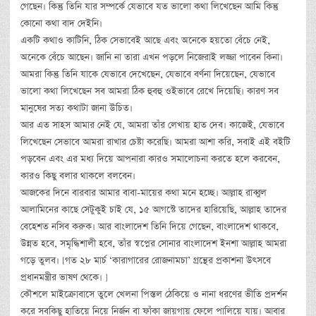
গেছেন। কিন্তু তিনি যার সম্পর্কে যেভাবে যত ভালো কথা লিখেছেন আমি কিন্তু
কোনো কথা বাদ দেইনি।
একটি কথাও কাটিনি, ঠিক সেভাবেই আছে এবং অনেকে হয়তো বেঁচে নেই,
অনেকে বেঁচে আছেন। জানি না তারা এখন পড়লে নিজেরাই লজ্জা পাবেন কিনা।
আমরা কিন্তু তিনি যাকে যেভাবে দেখেছেন, যেভাবে বর্ণনা দিয়েছেন, যেভাবে
ভালো কথা লিখেছেন সব আমরা ঠিক হুবহু ওইভাবে রেখে দিয়েছি। কারণ সব
মানুষের সত্য কথাটা জানা উচিত।
আর এত সাহস আমার নেই যে, আমরা তাঁর লেখায় হাত দেব। কাজেই, যেভাবে
লিখেছেন সেভাবে আমরা রাখার চেষ্টা করেছি। আমরা আশা করি, সবাই এই বইটি
পড়বেন এবং এর মধ্য দিয়ে আপনারা কারও সমালোচনা করতে হলে করবেন,
কারও কিছু বলার থাকলে বলবেন।
আজকের দিনে বারবার আমার বাবা-মায়ের কথা মনে হচ্ছে। আল্লাহ রাব্বুল
আলামিনের কাছে সেটুকুই চাই যে, ১৫ আগস্টে তাদের হারিয়েছি, আল্লাহ তাদের
বেহেশত নসিব করুক। আর বাংলাদেশ তিনি দিয়ে গেছেন, বাংলাদেশ থাকবে,
উন্নত হবে, সমৃদ্ধিশালী হবে, তাঁর স্বপ্নের সোনার বাংলাদেশ ইনশা আল্লাহ আমরা
গড়ে তুলব। [গত ২৮ মার্চ ‘কারাগারের রোজনামচা’ গ্রন্থের প্রকাশনা উৎসবে
প্রধানমন্ত্রীর ভাষণ থেকে। ]
কৌশলে মাইক্রোবাসে তুলে খেলনা পিস্তল ঠেকিয়ে ও নানা ধরণের ভীতি প্রদর্শন
করে সবকিছু হাতিয়ে নিয়ে নির্জন বা ফাঁকা জায়গায় ফেলে পালিয়ে যায়। আবার