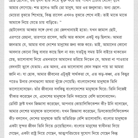
ছোট্ট ছেলেটা, ওর দুর্বল হাত দিয়ে মুক্ত করে এই পাষাণ প্রাচীর থেকে! দুঃখ
আমার লেগেছে। শত হলেও আমি তো মানুষ, আর ওর জন্মদাতা। অন্য ছেলে-
মেয়েরা বুঝতে শিখেছে, কিন্তু রাসেল এখনও বুঝতে শেখে নাই। তাই মাঝে মাঝে
আমাকে নিয়ে যেতে চায় বাড়িতে। ”
ছোটবেলায় আব্বার সঙ্গে দেখা তো জেলখানায়ই হতো। যখন জামাল ছোট,
এরপরে রেহানা, তারপরে রাসেল, আমি আর কামাল একটু বড় ছিলাম। আমরা
জানতাম যে, আমার বাবা দেশের মানুষের জন্য কাজ করে। তাই, আমাদের কোনো
আবদার কোনো কিছু বাবার কাছে ছিল না বরং যতটুকু সময় উনি বাইরে থাকতেন
স্নেহ, ভালোবাসা দিয়ে এমনভাবে আমাদের ভরিয়ে দিতেন যে, আমরা না পাওয়ার
বেদনাটা ভুলে যেতাম। এত আদর, এত ভালোবাসা কোন সন্তান পায় তা আমরা
জানি না। যা হোক, আমার জীবনের এটুকুই সার্থকতা যে, এত ঝড়-ঝঞ্চা, এত কিছুর
পরেও উনার লেখাগুলো আমরা খুঁজে পেয়েছি। বাংলাদেশের মানুষকে তিনি
ভালোবেসেছেন। তাঁর জীবনের সবকিছু বাংলাদেশের মানুষকে ঘিরে। তিনি নিজেই
স্বীকার করেছেন যে, এদেশের মানুষকে তিনি সবচেয়ে বেশি ভালোবাসেন।
ডেবিট ফ্রস্ট যখন জিজ্ঞাসা করেছেন, আপনার কোয়ালিফিকেশন কী? উনি বলেছেন,
আমার দেশের মানুষকে ভালোবাসা। যখন জিজ্ঞাসা করেছেন, ডিসকোয়ালিফিকেশন
কী? বললেন, দেশের মানুষকে আমি অতিরিক্ত বেশি ভালোবাসি। বাংলার মানুষকে
একটা সুন্দর জীবন তিনি দিতে চেয়েছিলেন। বাংলার মানুষের স্বাধীনতা দিয়ে
গেছেন, একটা রাষ্ট্র দিয়ে গেছেন, আত্মপরিচয়ের সুযোগ দিয়ে গেছেন কিন্তু