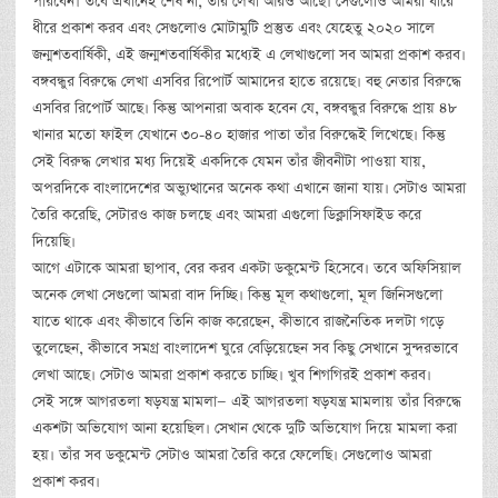
পারবেন। তবে এখানেই শেষ না, তাঁর লেখা আরও আছে। সেগুলোও আমরা ধীরে
ধীরে প্রকাশ করব এবং সেগুলোও মোটামুটি প্রস্তুত এবং যেহেতু ২০২০ সালে
জন্মশতবার্ষিকী, এই জন্মশতবার্ষিকীর মধ্যেই এ লেখাগুলো সব আমরা প্রকাশ করব।
বঙ্গবন্ধুর বিরুদ্ধে লেখা এসবির রিপোর্ট আমাদের হাতে রয়েছে। বহু নেতার বিরুদ্ধে
এসবির রিপোর্ট আছে। কিন্তু আপনারা অবাক হবেন যে, বঙ্গবন্ধুর বিরুদ্ধে প্রায় ৪৮
খানার মতো ফাইল যেখানে ৩০-৪০ হাজার পাতা তাঁর বিরুদ্ধেই লিখেছে। কিন্তু
সেই বিরুদ্ধ লেখার মধ্য দিয়েই একদিকে যেমন তাঁর জীবনীটা পাওয়া যায়,
অপরদিকে বাংলাদেশের অভ্যুত্থানের অনেক কথা এখানে জানা যায়। সেটাও আমরা
তৈরি করেছি, সেটারও কাজ চলছে এবং আমরা এগুলো ডিক্লাসিফাইড করে
দিয়েছি।
আগে এটাকে আমরা ছাপাব, বের করব একটা ডকুমেন্ট হিসেবে। তবে অফিসিয়াল
অনেক লেখা সেগুলো আমরা বাদ দিচ্ছি। কিন্তু মূল কথাগুলো, মূল জিনিসগুলো
যাতে থাকে এবং কীভাবে তিনি কাজ করেছেন, কীভাবে রাজনৈতিক দলটা গড়ে
তুলেছেন, কীভাবে সমগ্র বাংলাদেশ ঘুরে বেড়িয়েছেন সব কিছু সেখানে সুন্দরভাবে
লেখা আছে। সেটাও আমরা প্রকাশ করতে চাচ্ছি। খুব শিগগিরই প্রকাশ করব।
সেই সঙ্গে আগরতলা ষড়যন্ত্র মামলা— এই আগরতলা ষড়যন্ত্র মামলায় তাঁর বিরুদ্ধে
একশটা অভিযোগ আনা হয়েছিল। সেখান থেকে দুটি অভিযোগ দিয়ে মামলা করা
হয়। তাঁর সব ডকুমেন্ট সেটাও আমরা তৈরি করে ফেলেছি। সেগুলোও আমরা
প্রকাশ করব।