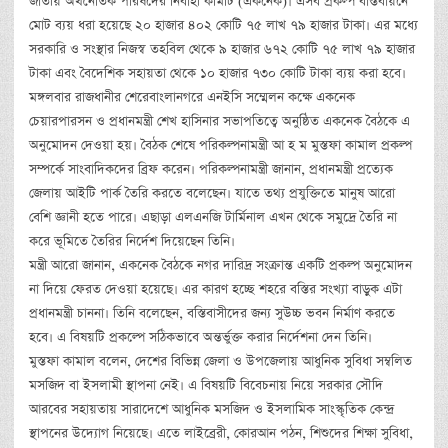
জাতীয় অর্থনৈতিক পরিষদের নির্বাহী কমিটি (একনেক)। এসব প্রকল্প বাস্তবায়নে
মোট ব্যয় ধরা হয়েছে ২০ হাজার ৪০২ কোটি ৭৫ লাখ ৭৯ হাজার টাকা। এর মধ্যে
সরকারি ও সংস্থার নিজস্ব তহবিল থেকে ৯ হাজার ৬৭২ কোটি ৭৫ লাখ ৭৯ হাজার
টাকা এবং বৈদেশিক সহায়তা থেকে ১০ হাজার ৭৩০ কোটি টাকা ব্যয় করা হবে।
মঙ্গলবার রাজধানীর শেরেবাংলানগরে এনইসি সম্মেলন কক্ষে একনেক
চেয়ারপারসন ও প্রধানমন্ত্রী শেখ হাসিনার সভাপতিত্বে অনুষ্ঠিত একনেক বৈঠকে এ
অনুমোদন দেওয়া হয়। বৈঠক শেষে পরিকল্পনামন্ত্রী আ হ ম মুস্তফা কামাল প্রকল্প
সম্পর্কে সাংবাদিকদের ব্রিফ করেন। পরিকল্পনামন্ত্রী জানান, প্রধানমন্ত্রী প্রত্যেক
জেলায় আইটি পার্ক তৈরি করতে বলেছেন। যাতে তথ্য প্রযুক্তিতে মানুষ আরো
বেশি জ্ঞানী হতে পারে। এছাড়া এলএনজি টার্মিনাল এখন থেকে সমুদ্রে তৈরি না
করে ভূমিতে তৈরির নির্দেশ দিয়েছেন তিনি।
মন্ত্রী আরো জানান, একনেক বৈঠকে নগর দারিদ্র সংক্রান্ত একটি প্রকল্প অনুমোদন
না দিয়ে ফেরত দেওয়া হয়েছে। এর কারণ হচ্ছে শহরে বস্তির সংখ্যা বাড়ুক এটা
প্রধানমন্ত্রী চাননা। তিনি বলেছেন, বস্তিবাসীদের জন্য সুউচ্চ ভবন নির্মাণ করতে
হবে। এ বিষয়টি প্রকল্পে সঠিকভাবে অন্তর্ভুক্ত করার নির্দেশনা দেন তিনি।
মুস্তফা কামাল বলেন, দেশের বিভিন্ন জেলা ও উপজেলায় আধুনিক সুবিধা সম্বলিত
মসজিদ বা ইসলামী স্থাপনা নেই। এ বিষয়টি বিবেচনায় নিয়ে সরকার সৌদি
আরবের সহায়তায় সারাদেশে আধুনিক মসজিদ ও ইসলামিক সাংস্কৃতিক কেন্দ্র
স্থাপনের উদ্যোগ নিয়েছে। এতে লাইব্রেরী, কোরআন পঠন, শিশুদের শিক্ষা সুবিধা,