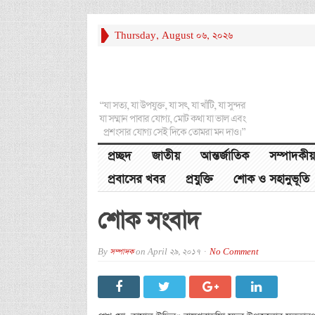
Thursday, August 06, 2026
“যা সত্য, যা উপযুক্ত, যা সৎ, যা খাঁটি, যা সুন্দর
যা সম্মান পাবার যোগ্য, মোট কথা যা ভাল এবং
প্রশংসার যোগ্য সেই দিকে তোমরা মন দাও।”
প্রচ্ছদ
জাতীয়
আন্তর্জাতিক
সম্পাদকীয়
প্রবাসের খবর
প্রযুক্তি
শোক ও সহানুভূতি
শোক সংবাদ
By
সম্পাদক
on
April 29, 2017
No Comment