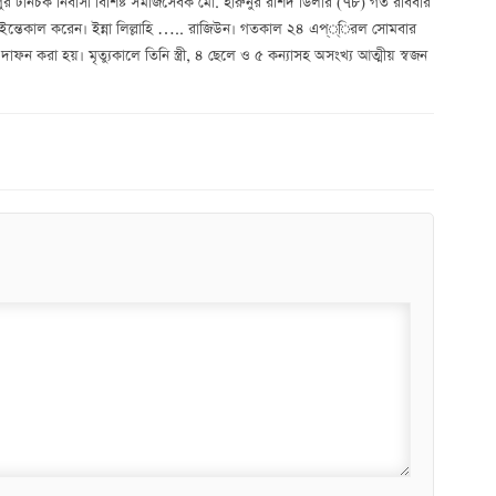
ুর টানচক নিবাসী বিশিষ্ট সমাজসেবক মো. হারুনুর রশিদ ডিলার (৭৮) গত রবিবার
াতালে ইন্তেকাল করেন। ইন্না লিল্লাহি ….. রাজিউন। গতকাল ২৪ এপ্্িরল সোমবার
ফন করা হয়। মৃত্যুকালে তিনি স্ত্রী, ৪ ছেলে ও ৫ কন্যাসহ অসংখ্য আত্মীয় স্বজন