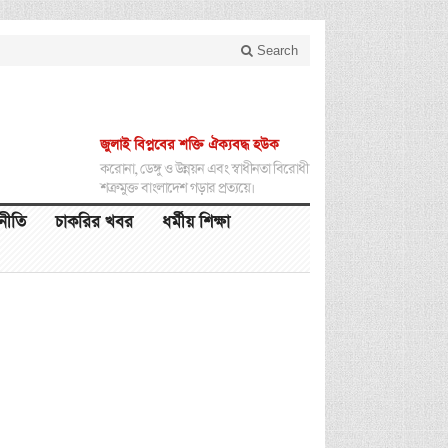
Search
জুলাই বিপ্লবের শক্তি ঐক্যবদ্ধ হউক
করোনা, ডেঙ্গু ও উন্নয়ন এবং স্বাধীনতা বিরোধী
শত্রুমুক্ত বাংলাদেশ গড়ার প্রত্যয়ে।
থনীতি
চাকরির খবর
ধর্মীয় শিক্ষা