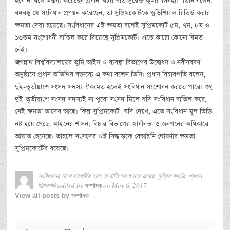
হবে না বলে মন্তব্য করেছেন প্রধান বিচারপতি সুরেন্দ্র কুমার সিনহা। তিনি বলেন,
বঙ্গবন্ধু যে সংবিধান প্রণয়ন করেছেন, তা সুপ্রিমকোর্টকে জুডিশিয়াল রিভিউ করার
ক্ষমতা দেয়া হয়েছে। সংবিধানের এই ক্ষমতা বলেই সুপ্রিমকোর্ট ৫ম, ৭ম, ৮ম ও
১৩তম সংশোধনী বাতিল করে দিয়েছে সুপ্রিমকোর্ট। এতে কারো কোনো দ্বিমত
নেই।
জগন্নাথ বিশ্ববিদ্যালয়ের ভূমি আইন ও ব্যবস্থা বিভাগের উদ্বোধন ও নবীনবরণ
অনুষ্ঠানে প্রধান অতিথির বক্তব্যে এ কথা বলেন তিনি। প্রধান বিচারপতি বলেন,
দুই-তৃতীয়াংশ সংসদ সদস্য ঐক্যমত হলেই সংবিধান সংশোধন করতে পারে। শুধু
দুই-তৃতীয়াংশ সংসদ সদস্যই না পুরো সংসদ মিলে যদি সংবিধান বাতিল করে,
সেই ক্ষমতা তাদের আছে। কিন্তু সুপ্রিমকোর্ট যদি দেখে, এতে সংবিধান মূল ভিত্তি
নষ্ট হয়ে গেছে, আইনের শাসন, বিচার বিভাগের স্বাধীনতা ও জনগনের অধিকারে
আঘাত হেনেছে। তাহলে সংসদের ওই সিদ্ধান্তকে বেআইনি ঘোষণার ক্ষমতা
সুপ্রিমকোর্টের রয়েছে।
সংবিধানের সাথে সাংঘর্ষিক হলে তা বাতিলের ক্ষমতা রয়েছে সুপ্রিমকোর্টের: প্রধান
বিচারপতি
added by
on
May 6, 2017
সম্পাদক
View all posts by সম্পাদক →