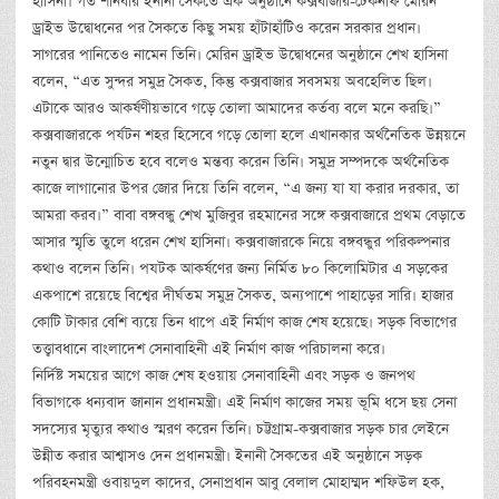
হাসিনা। গত শনিবার ইনানী সৈকতে এক অনুষ্ঠানে কক্সবাজার-টেকনাফ মেরিন
ড্রাইভ উদ্বোধনের পর সৈকতে কিছু সময় হাঁটাহাঁটিও করেন সরকার প্রধান।
সাগরের পানিতেও নামেন তিনি। মেরিন ড্রাইভ উদ্বোধনের অনুষ্ঠানে শেখ হাসিনা
বলেন, “এত সুন্দর সমুদ্র সৈকত, কিন্তু কক্সবাজার সবসময় অবহেলিত ছিল।
এটাকে আরও আকর্ষণীয়ভাবে গড়ে তোলা আমাদের কর্তব্য বলে মনে করছি।”
কক্সবাজারকে পর্যটন শহর হিসেবে গড়ে তোলা হলে এখানকার অর্থনৈতিক উন্নয়নে
নতুন দ্বার উন্মোচিত হবে বলেও মন্তব্য করেন তিনি। সমুদ্র সম্পদকে অর্থনৈতিক
কাজে লাগানোর উপর জোর দিয়ে তিনি বলেন, “এ জন্য যা যা করার দরকার, তা
আমরা করব।” বাবা বঙ্গবন্ধু শেখ মুজিবুর রহমানের সঙ্গে কক্সবাজারে প্রথম বেড়াতে
আসার স্মৃতি তুলে ধরেন শেখ হাসিনা। কক্সবাজারকে নিয়ে বঙ্গবন্ধুর পরিকল্পনার
কথাও বলেন তিনি। পযটক আকর্ষণের জন্য নির্মিত ৮০ কিলোমিটার এ সড়কের
একপাশে রয়েছে বিশ্বের দীর্ঘতম সমুদ্র সৈকত, অন্যপাশে পাহাড়ের সারি। হাজার
কোটি টাকার বেশি ব্যয়ে তিন ধাপে এই নির্মাণ কাজ শেষ হয়েছে। সড়ক বিভাগের
তত্ত্বাবধানে বাংলাদেশ সেনাবাহিনী এই নির্মাণ কাজ পরিচালনা করে।
নির্দিষ্ট সময়ের আগে কাজ শেষ হওয়ায় সেনাবাহিনী এবং সড়ক ও জনপথ
বিভাগকে ধন্যবাদ জানান প্রধানমন্ত্রী। এই নির্মাণ কাজের সময় ভূমি ধসে ছয় সেনা
সদস্যের মৃত্যুর কথাও স্মরণ করেন তিনি। চট্টগ্রাম-কক্সবাজার সড়ক চার লেইনে
উন্নীত করার আশ্বাসও দেন প্রধানমন্ত্রী। ইনানী সৈকতের এই অনুষ্ঠানে সড়ক
পরিবহনমন্ত্রী ওবায়দুল কাদের, সেনাপ্রধান আবু বেলাল মোহাম্মদ শফিউল হক,