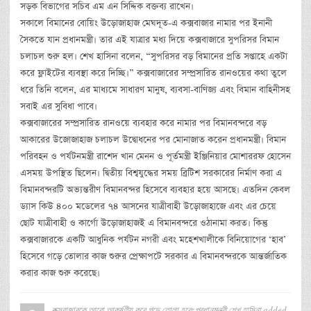
সড়ক বিভাগের সচিব এম এন সিদ্দিক বক্তব্য রাখেন।
সকালে বিমানের বোয়িং উড়োজাহাজ মেঘদূত-এ কক্সবাজার নামার পর ইনানী
সৈকতে যান প্রধানমন্ত্রী। তার এই যাত্রার মধ্য দিয়ে কক্সবাজারে সুপরিসর বিমান
চলাচল শুরু হল। শেখ হাসিনা বলেন, “সুপরিসর বড় বিমানের প্রতি সপ্তাহে একটা
করে ফ্লাইটের ব্যবস্থা করে দিচ্ছি।” কক্সবাজারের সম্প্রসারিত রানওয়ের কথা তুলে
ধরে তিনি বলেন, এর মাধ্যমে সাধারণ মানুষ, ব্যবসা-বাণিজ্য এবং বিমান বাহিনীসহ
সবাই এর সুবিধা পাবে।
কক্সবাজারের সম্প্রসারিত রানওয়ে ব্যবহার করে নামার পর বিমানবন্দরে বড়
আকারের উজোজাহাজ চলাচল উদ্বোধনের পর মোনাজাত করেন প্রধানমন্ত্রী। বিমান
পরিবহন ও পর্যটনমন্ত্রী রাশেদ খান মেনন ও পূর্তমন্ত্রী ইঞ্জিনিয়ার মোশাররফ হোসেন
এসময় উপস্থিত ছিলেন। দ্বিতীয় বিশ্বযুদ্ধের সময় ব্রিটিশ সরকারের নির্মাণ করা এ
বিমানবন্দরটি অভ্যন্তরীণ বিমানবন্দর হিসেবে ব্যবহার হয়ে আসছে। এতদিন কেবল
ড্যাস কিউ ৪০০ মডেলের ৭৪ আসনের যাত্রীবাহী উড়োজাহাজে এবং এর চেয়ে
ছোট যাত্রীবাহী ও কার্গো উড়োজাহাজই এ বিমানবন্দরে ওঠানামা করত। কিন্তু
কক্সবাজারকে একটি আধুনিক পর্যটন নগরী এবং মহেশখালীকে বিনিয়োগের ‘হাব’
হিসেবে গড়ে তোলার কাজ শুরুর প্রেক্ষাপটে সরকার এ বিমানবন্দরকে আন্তর্জাতিক
করার কাজ শুরু করেছে।
কক্সবাজারকে আরো আকর্ষণীয় করে গড়ে তোলা হবেঃ প্রধানমন্ত্রী শেখ হাসিনা
added