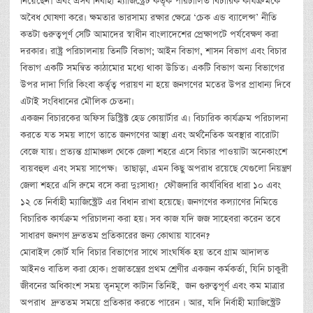
নিয়েছেন। এবং এসব নির্বাহী ম্যাজিস্ট্রেট কর্তৃক পরিচালিত বিচারিক কার্যক্রমকে
অবৈধ ঘোষণা করে। ক্ষমতার ভারসাম্য রক্ষার ক্ষেত্রে ‘চেক এন্ড ব্যালেন্স’ নীতি
কতটা গুরুত্বপূর্ণ সেটি আমাদের স্বাধীন বাংলাদেশের প্রেক্ষাপটে পর্যবেক্ষণ করা
দরকার। রাষ্ট্র পরিচালনায় তিনটি বিভাগ; আইন বিভাগ, শাসন বিভাগ এবং বিচার
বিভাগ একটি সমন্বিত কাঠামোর মধ্যে থাকা উচিত। একটি বিভাগ অন্য বিভাগের
উপর দাদা গিরি কিংবা কর্তৃত্ব পরায়ণ না হয়ে জনগণের মতের উপর প্রাধান্য দিবে
এটাই সংবিধানের মৌলিক চেতনা।
একজন বিচারকের অফিস ডিস্ট্রিক্ট হেড কোয়ার্টার এ। বিচারিক কার্যক্রম পরিচালনা
করতে যত সময় লাগে তাতে জনগণের আস্থা এবং অর্থনৈতিক অবস্থার বারোটা
বেজে যায়। প্রত্যন্ত গ্রামাঞ্চল থেকে জেলা শহরে এসে বিচার পাওয়াটা অনেকাংশে
ব্যয়বহুল এবং সময় সাপেক্ষ। তাছাড়া, এমন কিছু অপরাধ রয়েছে যেগুলো নিয়ন্ত্রণ
জেলা শহরে এসি রুমে বসে করা দুঃসাধ্য! ফৌজদারি কার্যবিধির ধারা ১০ এবং
১২ তে নির্বাহী ম্যাজিস্ট্রেট এর বিধান রাখা হয়েছে। জনগণের কল্যাণের নিমিত্তে
বিচারিক কার্যক্রম পরিচালনা করা হয়। সব কাজ যদি জজ সাহেবরা করেন তবে
সাধারণ জনগণ দ্রুততম প্রতিকারের জন্য কোথায় যাবেন?
মোবাইল কোর্ট যদি বিচার বিভাগের সাথে সাংঘর্ষিক হয় তবে গ্রাম আদালত
আইনও বাতিল করা হোক। প্রজাতন্ত্রের প্রথম শ্রেণীর একজন কর্মকর্তা, যিনি চাকুরী
জীবনের অধিকাংশ সময় তৃনমূলে কাটান তিনিই, জন গুরুত্বপূর্ণ এবং কম মাত্রার
অপরাধ দ্রুততম সময়ে প্রতিকার করতে পারেন । আর, যদি নির্বাহী ম্যাজিস্ট্রেট