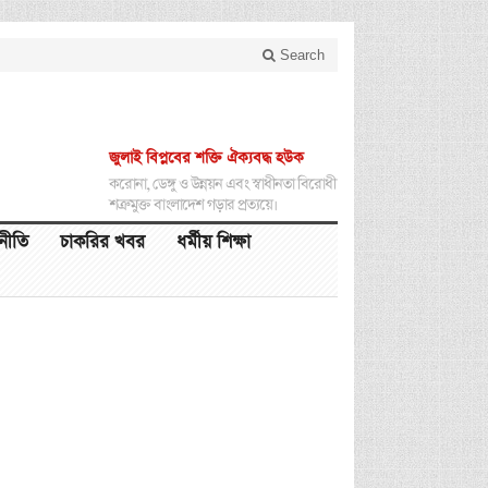
Search
জুলাই বিপ্লবের শক্তি ঐক্যবদ্ধ হউক
করোনা, ডেঙ্গু ও উন্নয়ন এবং স্বাধীনতা বিরোধী
শত্রুমুক্ত বাংলাদেশ গড়ার প্রত্যয়ে।
থনীতি
চাকরির খবর
ধর্মীয় শিক্ষা