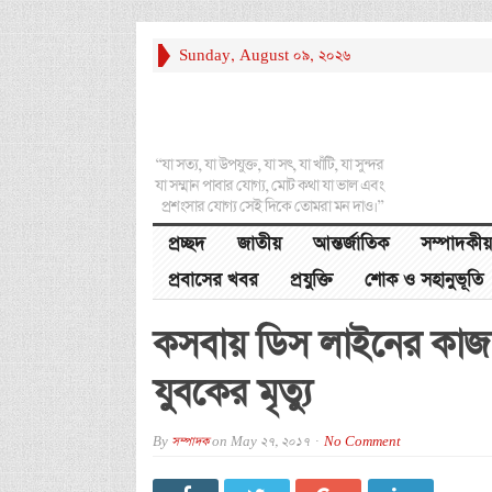
Sunday, August 09, 2026
“যা সত্য, যা উপযুক্ত, যা সৎ, যা খাঁটি, যা সুন্দর
যা সম্মান পাবার যোগ্য, মোট কথা যা ভাল এবং
প্রশংসার যোগ্য সেই দিকে তোমরা মন দাও।”
প্রচ্ছদ
জাতীয়
আন্তর্জাতিক
সম্পাদকীয়
প্রবাসের খবর
প্রযুক্তি
শোক ও সহানুভূতি
কসবায় ডিস লাইনের কাজ কর
যুবকের মৃত্যু
By
সম্পাদক
on
May 27, 2017
No Comment