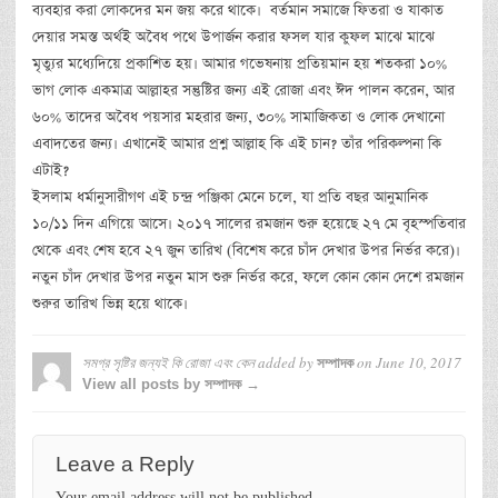
ব্যবহার করা লোকদের মন জয় করে থাকে। বর্তমান সমাজে ফিতরা ও যাকাত
দেয়ার সমস্ত অর্থই অবৈধ পথে উপার্জন করার ফসল যার কুফল মাঝে মাঝে
মৃত্যুর মধ্যেদিয়ে প্রকাশিত হয়। আমার গভেষনায় প্রতিয়মান হয় শতকরা ১০%
ভাগ লোক একমাত্র আল্লাহর সন্তুষ্টির জন্য এই রোজা এবং ঈদ পালন করেন, আর
৬০% তাদের অবৈধ পয়সার মহরার জন্য, ৩০% সামাজিকতা ও লোক দেখানো
এবাদতের জন্য। এখানেই আমার প্রশ্ন আল্লাহ কি এই চান? তাঁর পরিকল্পনা কি
এটাই?
ইসলাম ধর্মানুসারীগণ এই চন্দ্র পঞ্জিকা মেনে চলে, যা প্রতি বছর আনুমানিক
১০/১১ দিন এগিয়ে আসে। ২০১৭ সালের রমজান শুরু হয়েছে ২৭ মে বৃহস্পতিবার
থেকে এবং শেষ হবে ২৭ জুন তারিখ (বিশেষ করে চাঁদ দেখার উপর নির্ভর করে)।
নতুন চাঁদ দেখার উপর নতুন মাস শুরু নির্ভর করে, ফলে কোন কোন দেশে রমজান
শুরুর তারিখ ভিন্ন হয়ে থাকে।
সমগ্র সৃষ্টির জন্যই কি রোজা এবং কেন
added by
on
June 10, 2017
সম্পাদক
View all posts by সম্পাদক →
Leave a Reply
Your email address will not be published.