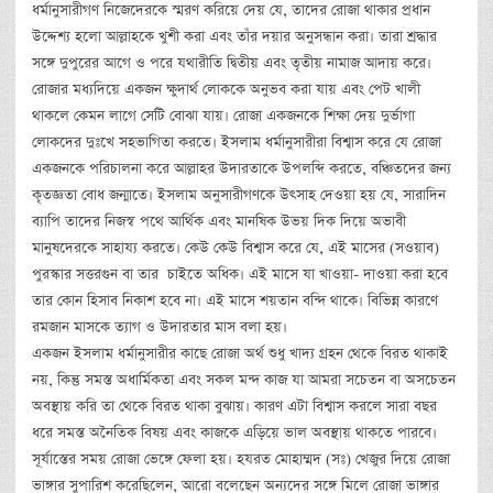
ধর্মানুসারীগণ নিজেদেরকে স্মরণ করিয়ে দেয় যে, তাদের রোজা থাকার প্রধান
উদ্দেশ্য হলো আল্লাহকে খুশী করা এবং তাঁর দয়ার অনুসন্ধান করা। তারা শ্রদ্ধার
সঙ্গে দুপুরের আগে ও পরে যথারীতি দ্বিতীয় এবং তৃতীয় নামাজ আদায় করে।
রোজার মধ্যদিয়ে একজন ক্ষুদার্থ লোককে অনুভব করা যায় এবং পেট খালী
থাকলে কেমন লাগে সেটি বোঝা যায়। রোজা একজনকে শিক্ষা দেয় দুর্ভাগা
লোকদের দুঃখে সহভাগিতা করতে। ইসলাম ধর্মানুসারীরা বিশ্বাস করে যে রোজা
একজনকে পরিচালনা করে আল্লাহর উদারতাকে উপলব্দি করতে, বঞ্চিতদের জন্য
কৃতজ্ঞতা বোধ জন্মাতে। ইসলাম অনুসারীগণকে উৎসাহ দেওয়া হয় যে, সারাদিন
ব্যাপি তাদের নিজস্ব পথে আর্থিক এবং মানষিক উভয় দিক দিয়ে অভাবী
মানুষদেরকে সাহায্য করতে। কেউ কেউ বিশ্বাস করে যে, এই মাসের (সওয়াব)
পুরস্কার সত্তরগুন বা তার চাইতে অধিক। এই মাসে যা খাওয়া- দাওয়া করা হবে
তার কোন হিসাব নিকাশ হবে না। এই মাসে শয়তান বন্দি থাকে। বিভিন্ন কারণে
রমজান মাসকে ত্যাগ ও উদারতার মাস বলা হয়।
একজন ইসলাম ধর্মানুসারীর কাছে রোজা অর্থ শুধু খাদ্য গ্রহন থেকে বিরত থাকাই
নয়, কিন্তু সমস্ত অধার্মিকতা এবং সকল মন্দ কাজ যা আমরা সচেতন বা অসচেতন
অবস্থায় করি তা থেকে বিরত থাকা বুঝায়। কারণ এটা বিশ্বাস করলে সারা বছর
ধরে সমস্ত অনৈতিক বিষয় এবং কাজকে এড়িয়ে ভাল অবস্থায় থাকতে পারবে।
সূর্যাস্তের সময় রোজা ভেঙ্গে ফেলা হয়। হযরত মোহাম্মদ (সঃ) খেজুর দিয়ে রোজা
ভাঙ্গার সুপারিশ করেছিলেন, আরো বলেছেন অন্যদের সঙ্গে মিলে রোজা ভাঙ্গার