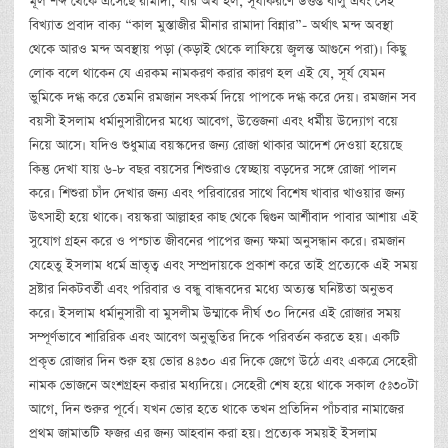
মূল শব্দ থেকে এসেছে রামাদা, যার অর্থ হল, সূর্যকিরণে উত্তপ্ত বালু এবং সেই
বিখ্যাত প্রবাদ বাক্য “কাল মুস্তাজীর মীনার রামাদা বিন্নার”- অর্থাৎ মন্দ অবস্থা
থেকে আরও মন্দ অবস্থায় পড়া (কড়াই থেকে লাফিয়ে জ্বলন্ত আগুনে পরা)। কিছু
লোক বলে থাকেন যে এরকম নামকরণ করার কারণ হল এই যে, সূর্য যেমন
ভুমিকে দগ্ধ করে তেমনি রমজান সৎকর্ম দিয়ে পাপকে দগ্ধ করে দেয়। রমজান সব
বয়সী ইসলাম ধর্মানুসারীদের মধ্যে আবেগ, উত্তেজনা এবং ধর্মীয় উদ্যোগ বয়ে
নিয়ে আসে। যদিও শুধুমাত্র বয়স্কদের জন্য রোজা থাকার আদেশ দেওয়া হয়েছে
কিন্তু দেখা যায় ৬-৮ বছর বয়সের শিশুরাও স্বেচ্ছায় বড়দের সঙ্গে রোজা পালন
করে। শিশুরা চাঁদ দেখার জন্য এবং পরিবারের সাথে বিশেষ খাবার খাওয়ার জন্য
উৎসাহী হয়ে থাকে। বয়স্করা আল্লাহর কাছ থেকে দ্বিগুন আর্শীবাদ পাবার আশায় এই
সুযোগ গ্রহন করে ও পশ্চাত জীবনের পাপের জন্য ক্ষমা অনুসন্ধান করে। রমজান
যেহেতু ইসলাম ধর্মে ভ্রাতৃত্ব এবং সম্প্রদায়কে প্রকাশ করে তাই প্রত্যেকে এই সময়
স্রষ্টার নিকটবর্তী এবং পরিবার ও বন্ধু বান্ধবদের মধ্যে অত্যন্ত ঘনিষ্টতা অনুভব
করে। ইসলাম ধর্মানুসারী বা মুসলীম উম্মাকে দীর্ঘ ৩০ দিনের এই রোজার সময়
সম্পূর্ণভাবে শারিরিক এবং আবেগ অনুভুতির দিকে পরিবর্তন করতে হয়। একটি
প্রকৃত রোজার দিন শুরু হয় ভোর ৪ঃ৩০ এর দিকে জেগে উঠে এবং একত্রে সেহেরী
নামক ভোজনে অংশগ্রহন করার মধ্যদিয়ে। সেহেরী শেষ হয়ে থাকে সকাল ৫ঃ৩০টা
আগে, দিন শুরুর পূর্বে। যখন ভোর হতে থাকে তখন প্রতিদিন পাঁচবার নামাজের
প্রথম জামাতটি ফজর এর জন্য আহবান করা হয়। প্রত্যেক সময়ই ইসলাম