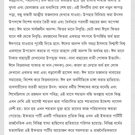
মহল্লাবাসী, শহরবাসী) এক জায়গায় একত্রিত হয়ে দুই রাকাত নামাজ আদায় ও
খুৎবা এবং মোনাজাত এর মধ্যদিয়ে শেষ হয়। এই দিনটির প্রথা হল নতুন কাপড়
পড়া, বন্ধু বান্ধবী আত্মীয় স্বজনদের দেখতে যাওয়া। উপহার বিনিময় করা উৎসব
উপলক্ষে বিশেষ খাবার তৈরী করা এবং ধৈর্যধরে পরবর্তী বছরের জন্য অপেক্ষা
করা। ঈদ মানে সার্বজনীন আনন্দ। ফিতর মানে নিবৃত্তি। মোট কথা ঈদুল ফিতর
মানে কষ্ট থেকে নিবৃত্তি। রমজানের ফিতরা একমাত্র সৎপথে উপার্জিত অর্থ দ্বারা
ঈদগাহে যাওয়ার পূর্বেই দিতে হবে। ঈদের আনন্দ যদি সমগ্র ইসলাম বিশ্বাসী বিশ্ব
একসাথে উপভোগ করতে না পারে তাহলে সেই আনন্দ কি অর্থবহ হয়। ঈদ মানে
টাকার বাহাদুরী দেখানোর উপযুক্ত সময়। নানা বাহারের দামী পোষাক ইত্যাদি।
ঈদে বিত্তবানরা যাকাত বা দান (সদকা) দেন। কারণ তা দেয়ার অর্থ হল লোক
দেখানো এবাদত করা এবং বড়লোকী হাসেল করা। ঈদ মানে মজাদার খাবারের
সমারোহ; বিশেষ করে বিত্তবানদের। ঈদ হল অর্থনীতিকে চাঙ্গা করার হাতিয়ার।
ব্যবসায়ীদের বারতী আয়ের উৎস। আমার ধর্মীয় শিক্ষকের কাছে শুনেছি এবং
শিখেছিলাম যে রজমান মাস পবিত্র; এই মাসে শয়তান বন্ধি অবস্থায় থাকে কিন্তু
এখন দেখি এই মাসেই শয়তান দ্বারা পরিচালিত হয়ে শয়তানের উদ্দেশ্য খাসেল
বেশী হয়। মনে হয় এখন শয়তান মুক্ত হয়ে তাদের কাজ পরিচালনার ক্ষমতা
পেয়েছে। ইফতার পার্টি একটি পবিত্রতার প্রতিক কিন্তু এখন এই ইফতার পার্টিটি
রাজনৈতিক এবং বিভিন্ন স্বাথ্য হাছিলের হাতিয়ারে পরিণত হয়েছে। বিভিন্ন ধর্মের
মতালম্বিরা এই ইফতার পার্টির আয়োজন করে সরলমতা ও রাজনৈতিকভাবে