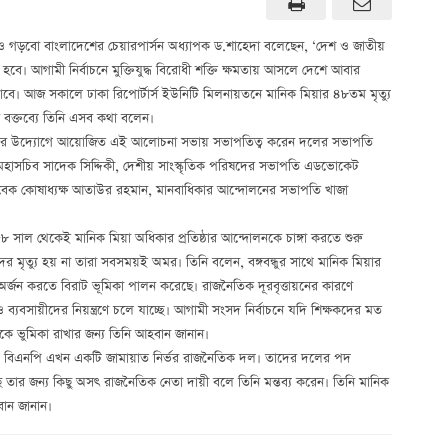
দ ও গড়বো বাংলাদেশের চেয়ারপার্সন অধ্যাপক ড.শাহেদা বলেছেন, ‘দেশ ও জাতীয়
বে। আগামী নির্বাচনে মুক্তিযুদ্ধ বিরোধী শক্তি ক্ষমতায় আসলে দেশে আবার
বে। আজ সকালে ঢাকা রিপোর্টার্স ইউনিটি মিলনায়তনে মানিক মিয়ার ৪৮তম মৃত্যু
বক্তব্যে তিনি এসব কথা বলেন।
ীগের উদ্যোগে আয়োজিত এই আলোচনা সভায় সভাপতিত্ব করেন দলের সভাপতি
ত মহাসচিব সাদেক সিদ্দিকী, দেশীয় সাংস্কৃতিক পরিষদের সভাপতি এডভোকেট
সাবেক কোষাধ্যক্ষ আতাউর রহমান, মানবাধিকার আন্দোলনের সভাপতি খাজা
৫৮ সাল থেকেই মানিক মিয়া অধিকার প্রতিষ্ঠার আন্দোলনকে চাঙ্গা করতে শুরু
দের মৃত্যু হয় না তারা সবসময়ই অমর। তিনি বলেন, বঙ্গবন্ধুর সাথে মানিক মিয়ার
 অর্জন করতে বিরাট ভূমিকা পালন করেছে। রাজনৈতিক দূরবৃত্তায়নের কারণে
ব্যবসায়ীদের নিয়ন্ত্রণে চলে যাচ্ছে। আগামী সংসদ নির্বাচনে যদি শিক্ষকদের মত
কে ভুমিকা রাখার জন্য তিনি আহবান জানান।
ি। বিএনপি এখন একটি জামায়াত নির্ভর রাজনৈতিক দল। তাদের দলের পদ
তার জন্য কিছু অসৎ রাজনৈতিক নেতা দায়ী বলে তিনি মন্তব্য করেন। তিনি মানিক
ান জানান।