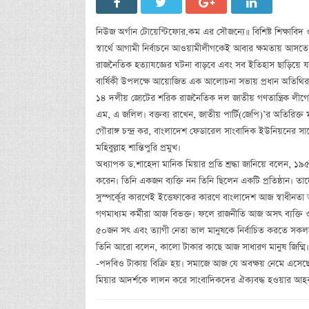
নিউজ অর্গান টোয়েন্টিফোর.কম এর সৌজন্যে॥ বিশিষ্ট শিক্ষাবি
স্বার্থে আগামী নির্বাচনে আওয়ামীলীগকেই আবার ক্ষমতায় আসতে হ
রাজনৈতিক হত্যাযজ্ঞের ঘটনা বাড়বে এবং সব ইতিহাস ছাড়িয়ে যা
বার্ষিকী উপলক্ষে আয়োজিত এক আলোচনা সভায় প্রধান অতিথির 
১৪ দলীয় জোটের শরিক রাজনৈতিক দল জাতীয় গণতান্ত্রিক ল
এম, এ জলিল। বক্তব্য রাখেন, জাতীয় পার্টি(জেপি)’র অতিরিক্
গৌরাঙ্গ চন্দ্র কর, বাংলাদেশ ফেডারেল সাংবাদিক ইউনিয়নের 
মহিবুল্লাহ শান্তিপুরি প্রমুখ।
অধ্যাপক ড.শাহেদা মানিক মিয়ার প্রতি শ্রদ্ধা জানিয়ে বলেন, ১৯
করেন। তিনি একজন ব্যক্তি নন তিনি ছিলেন একটি প্রতিষ্ঠান। তা
সুস্পর্কেূর কারণেই ইত্তেফাকের কারণে বাংলাদেশ আজ স্বাধীনতা
গণমাধ্যম কর্মীরা আজ বিভক্ত। ফলে রাজনীতি আজ অসৎ ব্যক্তি ও 
৫০জন সৎ এবং ত্যাগী নেতা ভাল মানুষকে নির্বাচিত করতে সকল
তিনি আরো বলেন, কালো টাকার কাছে আজ সাধারণ মানুষ জিম্ম
-পদবিও টাকায় বিক্রি হয়। সমাজে আজ যে অবক্ষয় নেমে এসেছে 
মিয়ার আদর্শকে লালন করে সাংবাদিকদের ঐক্যবদ্ধ হওয়ার আহব