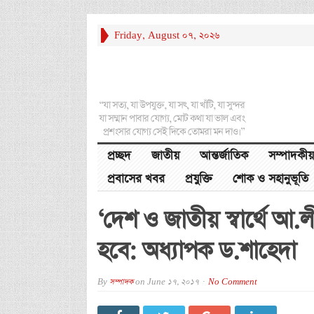
Friday, August 07, 2026
“যা সত্য, যা উপযুক্ত, যা সৎ, যা খাঁটি, যা সুন্দর
যা সম্মান পাবার যোগ্য, মোট কথা যা ভাল এবং
প্রশংসার যোগ্য সেই দিকে তোমরা মন দাও।”
প্রচ্ছদ
জাতীয়
আন্তর্জাতিক
সম্পাদকীয়
প্রবাসের খবর
প্রযুক্তি
শোক ও সহানুভূতি
‘দেশ ও জাতীয় স্বার্থে 
হবে: অধ্যাপক ড.শাহেদা
By
সম্পাদক
on
June 17, 2017
No Comment