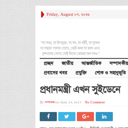
Friday, August 07, 2026
“যা সত্য, যা উপযুক্ত, যা সৎ, যা খাঁটি, যা সুন্দর
যা সম্মান পাবার যোগ্য, মোট কথা যা ভাল এবং
প্রশংসার যোগ্য সেই দিকে তোমরা মন দাও।”
প্রচ্ছদ
জাতীয়
আন্তর্জাতিক
সম্পাদকীয়
প্রবাসের খবর
প্রযুক্তি
শোক ও সহানুভূতি
প্রধানমন্ত্রী এখন সুইডেনে
By
সম্পাদক
on
June 17, 2017
No Comment