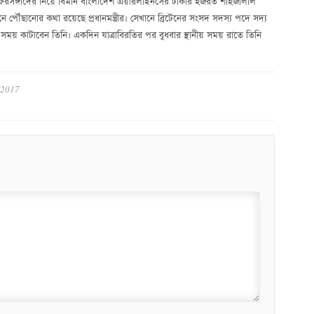
ার সফরসঙ্গীদের নিয়ে বিমান বাংলাদেশ এয়ারলাইনসের ঢাকার হজরত শাহজালাল
ে পৌঁছানোর কথা রয়েছে প্রধানমন্ত্রীর। সেখানে ব্রিটেনের সংসদ সদস্য পদে সদ্য
গে সময় কাটাবেন তিনি। একদিন যাত্রাবিরতির পর বুধবার স্থানীয় সময় রাতে তিনি
 2017