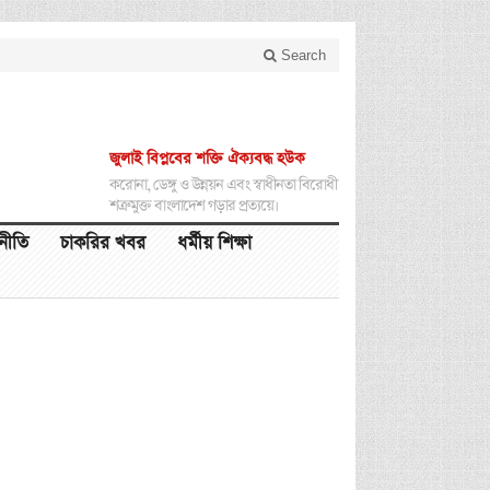
Search
জুলাই বিপ্লবের শক্তি ঐক্যবদ্ধ হউক
করোনা, ডেঙ্গু ও উন্নয়ন এবং স্বাধীনতা বিরোধী
শত্রুমুক্ত বাংলাদেশ গড়ার প্রত্যয়ে।
থনীতি
চাকরির খবর
ধর্মীয় শিক্ষা