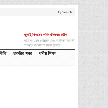
Search
জুলাই বিপ্লবের শক্তি ঐক্যবদ্ধ হউক
করোনা, ডেঙ্গু ও উন্নয়ন এবং স্বাধীনতা বিরোধী
শত্রুমুক্ত বাংলাদেশ গড়ার প্রত্যয়ে।
থনীতি
চাকরির খবর
ধর্মীয় শিক্ষা