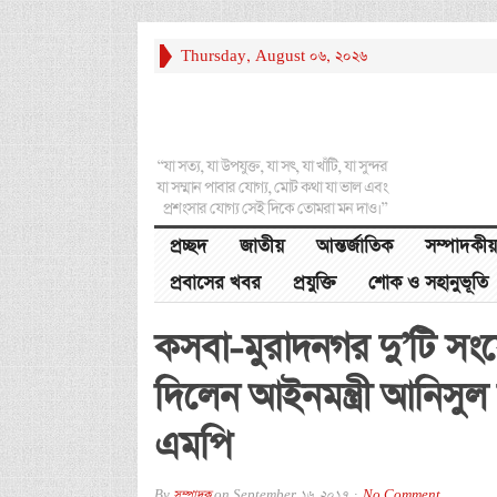
Thursday, August 06, 2026
“যা সত্য, যা উপযুক্ত, যা সৎ, যা খাঁটি, যা সুন্দর
যা সম্মান পাবার যোগ্য, মোট কথা যা ভাল এবং
প্রশংসার যোগ্য সেই দিকে তোমরা মন দাও।”
প্রচ্ছদ
জাতীয়
আন্তর্জাতিক
সম্পাদকীয়
প্রবাসের খবর
প্রযুক্তি
শোক ও সহানুভূতি
কসবা-মুরাদনগর দু’টি সং
দিলেন আইনমন্ত্রী আনিসুল
এমপি
By
সম্পাদক
on
September 16, 2017
No Comment