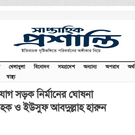
খেলাধুলা
বিনোদন
সমগ্রদেশ
অন্যান্য
অপরাধ
অর্
স্বাস্থ্য
যোগ সড়ক নির্মানের ঘোষনা
 হক ও ইউসুফ আবদুল্লাহ হারুন