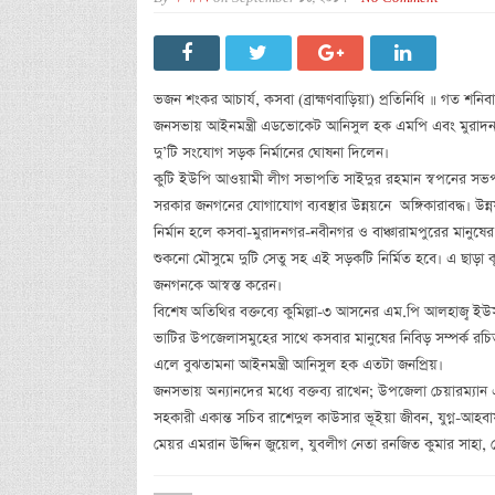
ভজন শংকর আচার্য, কসবা (ব্রাহ্মণবাড়িয়া) প্রতিনিধি ॥ গত শনিবা
জনসভায় আইনমন্ত্রী এডভোকেট আনিসুল হক এমপি এবং মুরাদনগর
দু’টি সংযোগ সড়ক নির্মানের ঘোষনা দিলেন।
কুটি ইউপি আওয়ামী লীগ সভাপতি সাইদুর রহমান স্বপনের সভপতি
সরকার জনগনের যোগাযোগ ব্যবস্থার উন্নয়নে অঙ্গিকারাবদ্ধ। উ
নির্মান হলে কসবা-মুরাদনগর-নবীনগর ও বাঞ্চারামপুরের মানুষের 
শুকনো মৌসুমে দুটি সেতু সহ এই সড়কটি নির্মিত হবে। এ ছাড়া ক
জনগনকে আস্বস্ত করেন।
বিশেষ অতিথির বক্তব্যে কুমিল্লা-৩ আসনের এম.পি আলহাজ্ব ইউস
ভাটির উপজেলাসমুহের সাথে কসবার মানুষের নিবিড় সম্পর্ক রচ
এলে বুঝতামনা আইনমন্ত্রী আনিসুল হক এতটা জনপ্রিয়।
জনসভায় অন্যানদের মধ্যে বক্তব্য রাখেন; উপজেলা চেয়ারম্যা
সহকারী একান্ত সচিব রাশেদুল কাউসার ভূইয়া জীবন, যুগ্ন-আহ
মেয়র এমরান উদ্দিন জুয়েল, যুবলীগ নেতা রনজিত কুমার সাহা,