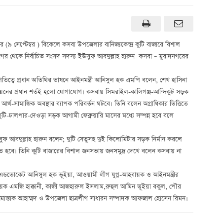
র (৯ সেপ্টেম্বর ) বিকেলে কসবা উপজেলার বানিজ্যকেন্দ্র কুটি বাজারে বিশাল
 থেকে নির্বাচিত সংসদ সদস্য ইউসুফ আবদুল্লাহ হারুন কসবা – মুরাদনগরের
ত্বে প্রধান অতিথির ভাষনে আইনমন্ত্রী আনিসুল হক এমপি বলেন, শেখ হাসিনা
ন্নয়নের প্রধান শর্তই হলো যোগাযোগ। কসবায় সিমরাইল-কালিগঞ্জ-আন্দিকুট সড়ক
আর্থ-সামাজিক অবস্থার ব্যাপক পরিবর্তন ঘটবে। তিনি বলেন অগ্রাধিকার ভিত্তিতে
ুটি-ঢালপার-দেওড়া সড়ক আগামী ফেব্রুয়ারি মাসের মধ্যে সম্পন্ন হবে বলে
ুফ আবদুল্লাহ হারুন বলেন; দুটি সেতুসহ দুই কিলোমিটার সড়ক নির্মান করলে
িত হবে। তিনি কুটি বাজারের বিশাল জনসভায় জনসমুদ্র দেখে বলেন কসবায় না
ন এডভোকেট আনিসুল হক ভূইয়া, আওয়ামী লীগ যুগ্ন-আহবায়ক ও আইনমন্ত্রীর
বায়ক এমজি হাক্কানী, কাজী আজহারুল ইসলাম,রুহুল আমিন ভূইয়া বকুল, পৌর
 মোস্তাক আহাম্মদ ও উপজেলা ছাত্রলীগ সাধারন সম্পাদক আফজাল হোসেন রিমন।