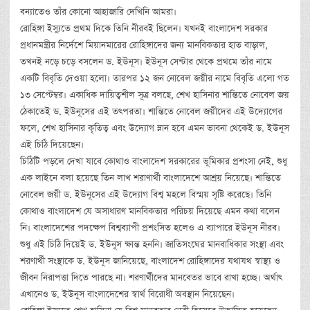
বন্যাতেও তাঁর কোনো আহাজারি দেখিনি আমরা।
রোহিঙ্গা ইস্যুতে প্রথম দিকে তিনি নীরবই ছিলেন। যখনই বাংলাদেশ সরকার
প্রধানমন্ত্রীর নির্দেশে মিয়ানমারের রোহিঙ্গাদের জন্য মানবিকতার হাত বাড়াল,
তখনই নড়ে চড়ে বসলেন ড. ইউনূস। ইউনূস সেন্টার থেকে প্রথমে তাঁর নামে
একটি বিবৃতি দেওয়া হলো। তারপর ১২ জন নোবেল জয়ীর নামে বিবৃতি এলো গত
১৩ সেপ্টেম্বর। একাধিক দায়িত্বশীল সূত্র বলছে, শেখ হাসিনার শান্তিতে নোবেল জয়
ঠেকাতেই ড. ইউনূসের এই তৎপরতা। শান্তিতে নোবেল জয়ীদের এই উদ্যোগের
ফলে, শেখ হাসিনার কৃতিত্ব এবং উদ্যোগ ম্লান হবে এমন ভাবনা থেকেই ড. ইউনূস
এই চিঠি দিয়েছেন।
চিঠিটি পড়লে দেখা যাবে কোথাও বাংলাদেশ সরকারের ভূমিকার প্রশংসা নেই, শুধু
এক লাইনে বলা হয়েছে তিন লাখ শরাণার্থী বাংলাদেশে আশ্রয় নিয়েছে। শান্তিতে
নোবেল জয়ী ড. ইউনূসের এই উদ্যোগ বিশ্ব মহলে বিস্ময় সৃষ্টি করেছে। তিনি
কোথাও বাংলাদেশ যে অসাধারণ মানবিকতার পরিচয় দিয়েছে এমন কথা বলেন
নি। বাংলাদেশের পদক্ষেপ বিশ্বব্যাপী প্রশংসিত হলেও এ ব্যাপারে ইউনূস নীরব।
শুধু এই চিঠি দিয়েই ড. ইউনূস ক্ষান্ত হননি। জাতিসংঘের মানবাধিকার সংস্থা এবং
শরণার্থী সংস্থাকে ড. ইউনূস জানিয়েছে, বাংলাদেশ রোহিঙ্গাদের যথাযথ স্বাস্থ্য ও
জীবন নিরাপত্তা দিতে পারছে না। শরণার্থীদের মানবেতর ভাবে রাখা হচ্ছে। অর্থাৎ
এখানেও ড. ইউনূস বাংলাদেশের স্বার্থ বিরোধী অবস্থান নিয়েছেন।