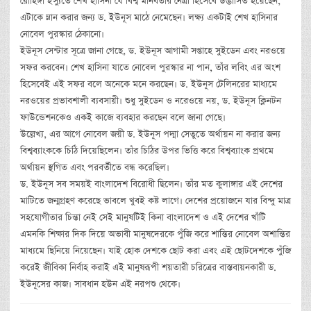
রোহিঙ্গা ইস্যুতে শেখ হাসিনা যে বিশ্ব মানবতার নেত্রী হিসেবে উদ্ভাসিত হয়েছেন,
এটাকে ম্লান করার জন্য ড. ইউনূস মাঠে নেমেছেন। লক্ষ্য একটাই শেখ হাসিনার
নোবেল পুরস্কার ঠেকানো।
ইউনূস সেন্টার সূত্রে জানা গেছে, ড. ইউনূস আগামী সপ্তাহে সুইডেন এবং নরওয়ে
সফর করবেন। শেখ হাসিনা যাতে নোবেল পুরস্কার না পান, তাঁর লবিং এর অংশ
হিসেবেই এই সফর বলে অনেকে মনে করছেন। ড. ইউনূস টেলিনরের মাধ্যমে
নরওয়ের প্রভাবশালী ব্যবসায়ী। শুধু সুইডেন ও নরেওয়ে নয়, ড. ইউনূস ক্লিনটন
ফাউন্ডেশনকেও একই কাজে ব্যবহার করছেন বলে জানা গেছে।
উল্লেখ্য, এর আগে নোবেল জয়ী ড. ইউনূস পদ্মা সেতুতে অর্থায়ন না করার জন্য
বিশ্বব্যাংককে চিঠি দিয়েছিলেন। তাঁর চিঠির উপর ভিত্তি করে বিশ্বব্যাংক প্রথমে
অর্থায়ন স্থগিত এবং পরবর্তীতে বন্ধ করেছিল।
ড. ইউনূস সব সময়ই বাংলাদেশ বিরোধী ছিলেন। তাঁর মত কুলাঙ্গার এই দেশের
মাটিতে জন্মগ্রহণ করেছে ভাবলে খুবই কষ্ট লাগে। দেশের প্রয়োজনে যার বিন্দু মাত্র
সহযোগীতার চিন্তা নেই সেই মানুষটিই কিনা বাংলাদেশ ও এই দেশের খাঁটি
এমনকি শিক্ষার দিক দিয়ে অভাবী মানুষদেরকে পুঁজি করে শান্তির নোবেল অশান্তির
মাধ্যমে ছিনিয়ে নিয়েছেন। যাই হোক দেশকে ছোট করা এবং এই ছোটদেশকে পুঁজি
করেই জীবিকা নির্বাহ করাই এই মানুষরূপী শয়তারী চরিত্রের বাস্তবায়নকারী ড.
ইউনূসের কাজ। সাবধান হউন এই নরপশু থেকে।