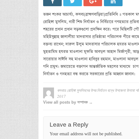
ভজন শংকর আচার্য্য, কসবা(ব্রাহ্মণবাড়িয়া)প্রতিনিধি ॥ গতকাল
রোহিঙ্গা মুসলিম, নারী শিশু নির্যাতন ও নির্বিচারে গণহত্যার
শহরের প্রধান প্রধান সড়কগুলো প্রদক্ষিন করে। পরে মিছিলটি প
মহিউসুন্নাহ জালালীয়া মাদরাসার প্রতিষ্ঠাতা পরিচালক পীরে 
বক্তব্য রাখেন; দারুল উলুম মাদরাসার পরিচালক হযরত মাওলান
মুহতামিম হযরত মাওলানা মূফতি আবদুল আহাদ মির্জাপূরী, আড়
সারোয়ার সাঈদি সহ মাওলানা হাবিবুর রহমান, মাওলানা আবদুল 
গনি প্রমুখ। জমায়েতে বক্তাগন আন্তর্জাতিক মহলের মাধ্যমে চাপ 
নির্যাতন ও গনহত্যা বন্ধ করতে সরকারের প্রতি আহ্বান জানান।
কসবায় রোহিঙ্গা মুসলিমদের উপর নির্যাতন বন্ধে উপজেলা উলামা প
2017
View all posts by সম্পাদক →
Leave a Reply
Your email address will not be published.