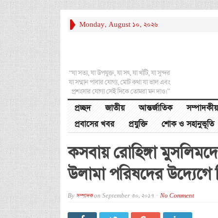
Monday, August 10, 2026
“যা সত্য, যা উপযুক্ত, যা সৎ, যা খাঁটি, যা সুন্দর
যা সম্মান পাবার যোগ্য, মোট কথা যা ভাল এবং
প্রশংসার যোগ্য সেই দিকে তোমরা মন দাও।”
প্রচ্ছদ
জাতীয়
আন্তর্জাতিক
সম্পাদকীয়
প্রবাসের খবর
প্রযুক্তি
শোক ও সহানুভূতি
কসবায় রোহিঙ্গা মুসলিমদে
উলামা পরিষদের উদ্যেগে 
By
সম্পাদক
on
September 30, 2017
No Comment