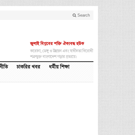
Search
জুলাই বিপ্লবের শক্তি ঐক্যবদ্ধ হউক
করোনা, ডেঙ্গু ও উন্নয়ন এবং স্বাধীনতা বিরোধী
শত্রুমুক্ত বাংলাদেশ গড়ার প্রত্যয়ে।
থনীতি
চাকরির খবর
ধর্মীয় শিক্ষা