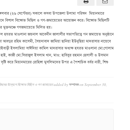
 মঙ্গলবার (২৬ সেপ্টেম্বর) সকালে কসবা উপজেলা উলামা পরিষদ মিয়ানমারে
 প্রতিবাদে বিশাল বিক্ষোভ মিছিল ও গণ-জমায়েতের আয়োজন করে। বিক্ষোভ মিছিলটি
ৌর মুক্তমঞ্চে গণজমায়েতে মিলিত হয়।
কামেল হযরত মাওলানা জয়নাল আবেদীন জালালীর সভাপতিত্বে গন জমায়েত অনুষ্ঠানে
া আবদুর রহিম কাসেমী, সৈয়দাবাদ জামিয়া ছানিয়া ইউনুছিয়া মাদরাসার নায়েবে
াইবাড়ী ইসলামিয়া সাঈদিয়া কামিল মাদরাসার অধ্যক্ষ হযরত মাওলানা মো:গোলাম
হাই, কাজী মো.সিরাজুল ইসলাম খান, মাও: হাবিবুর রহমান হেলালী ও উসমান
সৃষ্টি করে মিয়ানমারের রোহিঙ্গা মুসলিমদের উপর এ পৈশাচিক বর্বর নারী, শিশু
রিষদের উদ্যেগে বিক্ষোভ মিছিল ও গণ জামায়েত
added by
on
September 30,
সম্পাদক