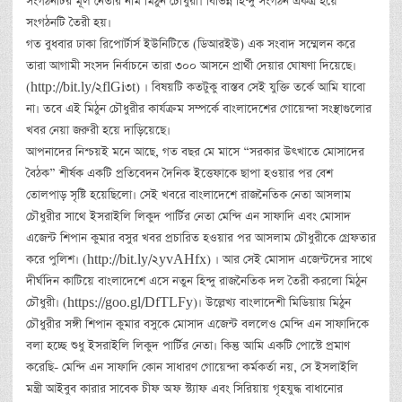
সংগঠনটির মূল নেতার নাম মিঠুন চৌধুরী। বিভিন্ন হিন্দু সংগঠন একত্র হয়ে
সংগঠনটি তৈরী হয়।
গত বুধবার ঢাকা রিপোর্টার্স ইউনিটিতে (ডিআরইউ) এক সংবাদ সম্মেলন করে
তারা আগামী সংসদ নির্বাচনে তারা ৩০০ আসনে প্রার্থী দেয়ার ঘোষণা দিয়েছে।
(http://bit.ly/2flGi3t) । বিষয়টি কতটুকু বাস্তব সেই যুক্তি তর্কে আমি যাবো
না। তবে এই মিঠুন চৌধুরীর কার্যক্রম সম্পর্কে বাংলাদেশের গোয়েন্দা সংস্থাগুলোর
খবর নেয়া জরুরী হয়ে দাড়িয়েছে।
আপনাদের নিশ্চয়ই মনে আছে, গত বছর মে মাসে “সরকার উৎখাতে মোসাদের
বৈঠক” শীর্ষক একটি প্রতিবেদন দৈনিক ইত্তেফাকে ছাপা হওয়ার পর বেশ
তোলপাড় সৃষ্টি হয়েছিলো। সেই খবরে বাংলাদেশে রাজনৈতিক নেতা আসলাম
চৌধুরীর সাথে ইসরাইলি লিকুদ পার্টির নেতা মেন্দি এন সাফাদি এবং মোসাদ
এজেন্ট শিপান কুমার বসুর খবর প্রচারিত হওয়ার পর আসলাম চৌধুরীকে গ্রেফতার
করে পুলিশ। (http://bit.ly/2yvAHfx) । আর সেই মোসাদ এজেন্টদের সাথে
দীর্ঘদিন কাটিয়ে বাংলাদেশে এসে নতুন হিন্দু রাজনৈতিক দল তৈরী করলো মিঠুন
চৌধুরী। (https://goo.gl/DfTLFy)। উল্লেখ্য বাংলাদেশী মিডিয়ায় মিঠুন
চৌধুরীর সঙ্গী শিপান কুমার বসুকে মোসাদ এজেন্ট বললেও মেন্দি এন সাফাদিকে
বলা হচ্ছে শুধু ইসরাইলি লিকুদ পার্টির নেতা। কিন্তু আমি একটি পোস্টে প্রমাণ
করেছি- মেন্দি এন সাফাদি কোন সাধারণ গোয়েন্দা কর্মকর্তা নয়, সে ইসলাইলি
মন্ত্রী আইবুব কারার সাবেক চীফ অফ স্ট্যাফ এবং সিরিয়ায় গৃহযুদ্ধ বাধানোর