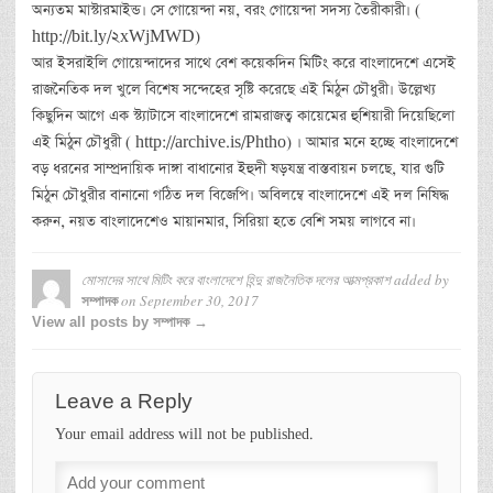
অন্যতম মাস্টারমাইন্ড। সে গোয়েন্দা নয়, বরং গোয়েন্দা সদস্য তৈরীকারী। (
http://bit.ly/2xWjMWD)
আর ইসরাইলি গোয়েন্দাদের সাথে বেশ কয়েকদিন মিটিং করে বাংলাদেশে এসেই
রাজনৈতিক দল খুলে বিশেষ সন্দেহের সৃষ্টি করেছে এই মিঠুন চৌধুরী। উল্লেখ্য
কিছুদিন আগে এক স্ট্যাটাসে বাংলাদেশে রামরাজত্ব কায়েমের হুশিয়ারী দিয়েছিলো
এই মিঠুন চৌধুরী ( http://archive.is/Phtho) । আমার মনে হচ্ছে বাংলাদেশে
বড় ধরনের সাম্প্রদায়িক দাঙ্গা বাধানোর ইহুদী ষড়যন্ত্র বাস্তবায়ন চলছে, যার গুটি
মিঠুন চৌধুরীর বানানো গঠিত দল বিজেপি। অবিলম্বে বাংলাদেশে এই দল নিষিদ্ধ
করুন, নয়ত বাংলাদেশেও মায়ানমার, সিরিয়া হতে বেশি সময় লাগবে না।
মোসাদের সাথে মিটিং করে বাংলাদেশে হিন্দু রাজনৈতিক দলের আত্মপ্রকাশ
added by
on
September 30, 2017
সম্পাদক
View all posts by সম্পাদক →
Leave a Reply
Your email address will not be published.