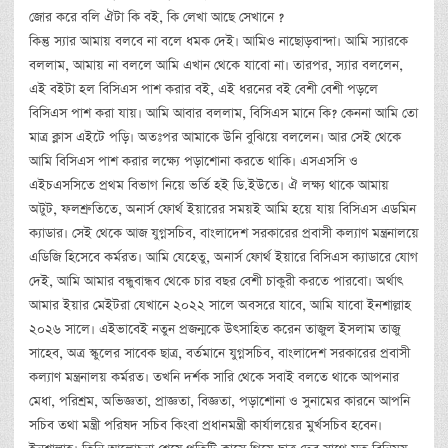
জোর করে বলি ঐটা কি বই, কি লেখা আছে সেখানে ?
কিন্তু স্যার আমায় বলবে না বলে ধমক দেই। আমিও নাছোড়বান্দা। আমি স্যারকে
বললাম, আমায় না বললে আমি এখান থেকে যাবো না। তারপর, স্যার বললেন,
এই বইটা হল বিসিএস পাশ করার বই, এই ধরনের বই বেশী বেশী পড়লে
বিসিএস পাশ করা যায়। আমি আবার বললাম, বিসিএস মানে কি? কেননা আমি তো
মাত্র ক্লাস এইটে পড়ি। অতঃপর আমাকে উনি বুঝিয়ে বললেন। আর সেই থেকে
আমি বিসিএস পাশ করার লক্ষ্যে পড়াশোনা করতে থাকি। এসএসসি ও
এইচএসসিতে প্রথম বিভাগ নিয়ে ভর্তি হই ডি.ইউতে। ঐ লক্ষ্য থাকে আমায়
অটুট, ফলশ্রুতিতে, অনার্স ফোর্থ ইয়ারের সময়ই আমি হয়ে যায় বিসিএস এডমিন
ক্যাডার। সেই থেকে আজ যুগ্নসচিব, বাংলাদেশ সরকারের প্রবাসী কল্যাণ মন্ত্রনালয়ে
এডিজি হিসেবে কর্মরত। আমি যেহেতু, অনার্স ফোর্থ ইয়ারে বিসিএস ক্যাডারে যোগ
দেই, আমি আমার বন্ধুবান্ধব থেকে চার বছর বেশী চাকুরী করতে পারবো। অর্থাৎ
আমার ইয়ার মেইটরা যেখানে ২০২২ সালে অবসরে যাবে, আমি যাবো ইনশাল্লাহ
২০২৬ সালে। এইভাবেই নতুন প্রজন্মকে উৎসাহিত করেন তাজুল ইসলাম তাজু
সাহেব, অত্র স্কুলের সাবেক ছাত্র, বর্তমানে যুগ্নসচিব, বাংলাদেশ সরকারের প্রবাসী
কল্যাণ মন্ত্রনালয় কর্মরত। তখনি দর্শক সারি থেকে সবাই বলতে থাকে আপনার
মেধা, পরিশ্রম, অভিজ্ঞতা, প্রাজ্ঞতা, বিজ্ঞতা, পড়াশোনা ও সুনামের কারনে আপনি
সচিব তথা মন্ত্রী পরিষদ সচিব কিংবা প্রধানমন্ত্রী কার্যালয়ের মুর্খসচিব হবেন।