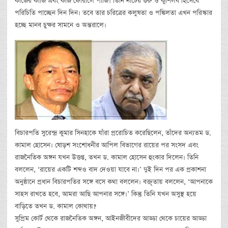
কাজের কাজি এবং কাজ ফোরালে পাজি। তিনি নাটের গুরু ও কুশিলব হিসেবে
পরিচিতি পাচ্ছেন দিন দিন। তবে তার চরিত্রের কলুষতা ও পঙ্কিলতা এখন পরিস্কার
হচ্ছে মানব চুক্ষর সামনে ও অন্তরালে।
বিচারপতি সুরেন্দ্র কুমার সিনহাকে যাঁরা প্ররোচিত করেছিলেন, তাঁদের অন্যতম ড.
কামাল হোসেন। ষোড়শ সংশোধনীর আপিল বিভাগের রায়ের পর সংসদ এবং
রাজনৈতিক অঙ্গন যখন উত্তপ্ত, তখন ড. কামাল হোসেন হুংকার দিলেন। তিনি
বললেন, ‘রায়ের একটি শব্দও বাদ দেওয়া যাবে না।’ দুই দিন পর এক প্রকাশনা
অনুষ্ঠানে প্রধান বিচারপতির সঙ্গে বসে কথা বললেন। বক্তৃতায় বললেন, ‘আপনাকে
সাহস রাখতে হবে, আমরা আছি আপনার সঙ্গে।’ কিন্তু তিনি যখন অসুস্থ হয়ে
বাড়িতে তখন ড. কামাল কোথায়?
সুপ্রিম কোর্ট থেকে রাজনৈতিক অঙ্গন, আইনজীবীদের আড্ডা থেকে চায়ের আড্ডা