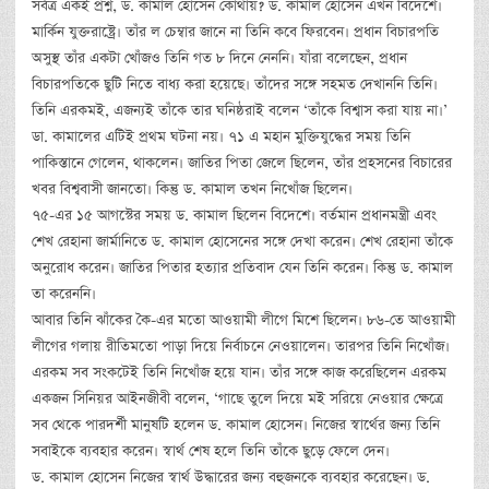
সর্বত্র একই প্রশ্ন, ড. কামাল হোসেন কোথায়? ড. কামাল হোসেন এখন বিদেশে।
মার্কিন যুক্তরাষ্ট্রে। তাঁর ল চেম্বার জানে না তিনি কবে ফিরবেন। প্রধান বিচারপতি
অসুস্থ তাঁর একটা খোঁজও তিনি গত ৮ দিনে নেননি। যাঁরা বলেছেন, প্রধান
বিচারপতিকে ছুটি নিতে বাধ্য করা হয়েছে। তাঁদের সঙ্গে সহমত দেখাননি তিনি।
তিনি এরকমই, এজন্যই তাঁকে তার ঘনিষ্ঠরাই বলেন ‘তাঁকে বিশ্বাস করা যায় না।’
ডা. কামালের এটিই প্রথম ঘটনা নয়। ৭১ এ মহান মুক্তিযুদ্ধের সময় তিনি
পাকিস্তানে গেলেন, থাকলেন। জাতির পিতা জেলে ছিলেন, তাঁর প্রহসনের বিচারের
খবর বিশ্ববাসী জানতো। কিন্তু ড. কামাল তখন নিখোঁজ ছিলেন।
৭৫-এর ১৫ আগস্টের সময় ড. কামাল ছিলেন বিদেশে। বর্তমান প্রধানমন্ত্রী এবং
শেখ রেহানা জার্মানিতে ড. কামাল হোসেনের সঙ্গে দেখা করেন। শেখ রেহানা তাঁকে
অনুরোধ করেন। জাতির পিতার হত্যার প্রতিবাদ যেন তিনি করেন। কিন্তু ড. কামাল
তা করেননি।
আবার তিনি ঝাঁকের কৈ-এর মতো আওয়ামী লীগে মিশে ছিলেন। ৮৬-তে আওয়ামী
লীগের গলায় রীতিমতো পাড়া দিয়ে নির্বাচনে নেওয়ালেন। তারপর তিনি নিখোঁজ।
এরকম সব সংকটেই তিনি নিখোঁজ হয়ে যান। তাঁর সঙ্গে কাজ করেছিলেন এরকম
একজন সিনিয়র আইনজীবী বলেন, ‘গাছে তুলে দিয়ে মই সরিয়ে নেওয়ার ক্ষেত্রে
সব থেকে পারদর্শী মানুষটি হলেন ড. কামাল হোসেন। নিজের স্বার্থের জন্য তিনি
সবাইকে ব্যবহার করেন। স্বার্থ শেষ হলে তিনি তাঁকে ছুড়ে ফেলে দেন।
ড. কামাল হোসেন নিজের স্বার্থ উদ্ধারের জন্য বহুজনকে ব্যবহার করেছেন। ড.