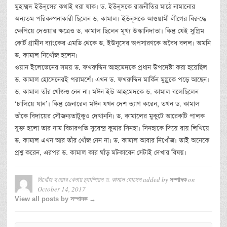
মুহাম্মদ ইউনূসের কথাই ধরা যাক। ড. ইউনূসকে রাজনীতির মাঠে নামানোর
অন্যতম পরিকল্পনাকারী ছিলেন ড. কামাল। ইউনূসকে আওয়ামী লীগের বিরুদ্ধে
ক্ষেপিয়ে দেওয়ার ক্ষত্রেও ড. কামাল ছিলেন মূখ্য উস্কানিদাতা। কিন্তু যেই সুপ্রিম
কোর্ট গ্রামীন ব্যাংকের এমডি থেকে ড. ইউনূসের অপসারণকে অবৈধ বলল। অমনি
ড. কামাল নিখোঁজ হলেন।
ওয়ান ইলেভেনের সময় ড. ফখরুদ্দিন আহমেদকে প্রধান উপদেষ্টা করা হয়েছিল
ড. কামাল হোসেনেরই পরামর্শে। এখন ড. ফখরুদ্দিন মার্কিন মুল্লুুকে পড়ে আছেন।
ড. কামাল তাঁর খোঁজও নেন না। মঈন ইউ আহমেদকে ড. কামাল বলেছিলেন
‘চালিয়ে যান’। কিন্তু জেনারেল মঈন যখন দেশ ত্যাগ করেন, তখন ড. কামাল
তাঁকে বিদায়ের সৌজন্যতাটুকুও দেখাননি। ড. কামালের মুকুটে আরেকটি পালক
যুক্ত হলো তার নাম বিচারপতি সুরেন্দ্র কুমার সিনহা। সিনহাকে দিয়ে রায় লিখিয়ে
ড. কামাল এখন আর তাঁর খোঁজ নেন না। ড. কামাল আবার নিখোঁজ। তাই অনেকে
প্রশ্ন করেন, এরপর ড. কামাল কার ঘাঁড় মটকাবেন সেটাই দেখার বিষয়।
নিখোঁজ হওয়ার খেলায় চ্যাম্পিয়ন ড. কামাল হোসেন
added by
on
সম্পাদক
October 14, 2017
View all posts by সম্পাদক →