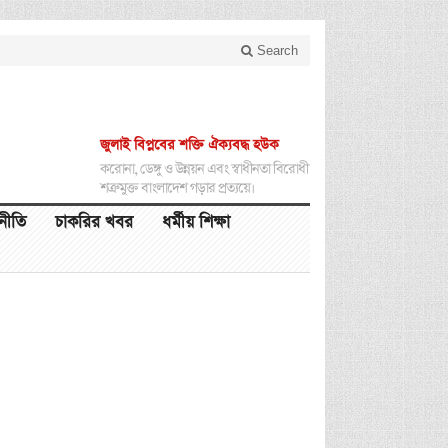
Search
জুলাই বিপ্লবের শক্তি ঐক্যবদ্ধ হউক
করোনা, ডেঙ্গু ও উন্নয়ন এবং স্বাধীনতা বিরোধী
শত্রুমুক্ত বাংলাদেশ গড়ার প্রত্যয়ে।
থনীতি
চাকরির খবর
ধর্মীয় শিক্ষা