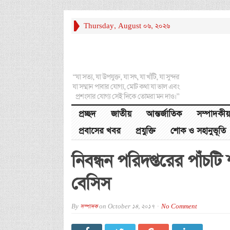
Thursday, August 06, 2026
“যা সত্য, যা উপযুক্ত, যা সৎ, যা খাঁটি, যা সুন্দর
যা সম্মান পাবার যোগ্য, মোট কথা যা ভাল এবং
প্রশংসার যোগ্য সেই দিকে তোমরা মন দাও।”
প্রচ্ছদ
জাতীয়
আন্তর্জাতিক
সম্পাদকীয়
প্রবাসের খবর
প্রযুক্তি
শোক ও সহানুভূতি
নিবন্ধন পরিদপ্তরের পাঁচটি
বেসিস
By
সম্পাদক
on
October 14, 2017
No Comment