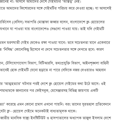
ানেই না। আসলে আমাদের দেশে গেইমটির ‘অস্তিত্ব’ নেই।
্ছে তাতে আমাদের কিশোরদের সঙ্গে গেইমটির পরিচয় করে দেওয়া হচ্ছে। যা আসলেই
্ভিসেস (বেসিস) সভাপতি মোস্তাফা জব্বার বলেন, বাংলাদেশে ব্লু- হোয়েলের
বে যেখানে যা পাওয়া যায় বাংলাদেশেও সেগুলো পাওয়া যায়। তাই যদি গেইমটি
 এমন মরণঘাতী গেইম থেকেও রক্ষা পাওয়া যাবে। তবে সচেতনতা মানে একেবারে
তে ‘নিষিদ্ধ’ কোনোকিছু হিসেবে না দেখে সচেতনতার সঙ্গে দেখতে হবে। কারণ
 বলেন, টেলিযোগাযোগ বিভাগ, বিটিআরসি, তথ্যপ্রযুক্তি বিভাগ, আইনশৃঙ্খলা বাহিনী
ো ভাবেই হোক গেইমটি যেনো ছড়াতে না পারে সেদিকে নজর দেওয়ারও আহবান
ীর ‘আত্মহত্যার’ ঘটনার পরই দেশে ব্লু- হোয়েল গেইমের কথা উঠে আসে। ওই
 গণমাধ্যমকে জানানোর পর ফেইসবুক, মেসেঞ্জারসহ বিভিন্ন জায়গায় একটি
্মহত্যা’ করেছে এমন কোনো প্রমাণ এখনো পায়নি। বরং তাদের সুরতহাল প্রতিবেদনে
টা ব্লু – হোয়েল গেইমে অনেকটাই বাধ্যতামূলক থাকে।
াতীয় মানসিক স্বাস্থ্য ইনস্টিটিউট ও হাসপাতালের অধ্যাপক তাজুল ইসলাম দেশে