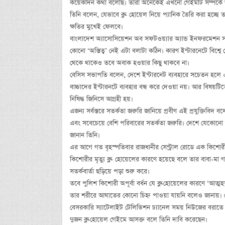
কয়েকদিন কথা বলেছি। তারা অনেকেই এখনো গেইমটি সম্পর্কে জ
তিনি বলেন, যেভাবে ব্লু- হোয়েল নিয়ে প্যানিক তৈরি করা হচ
ক্ষতির মুখেই ফেলবে।
বাংলাদেশ অ্যাসোসিয়েশন অব সফটওয়্যার অ্যান্ড ইনফরমেশন সার
কোনো ‘অস্তিত্ব’ নেই এটা বলাটা কঠিন। কারণ ইন্টারনেটে বিশ্
থেকে থাকেও তবে অবাক হওয়ার কিছু থাকবে না।
বেসিস সভাপতি বলেন, দেশে ইন্টারনেট ব্যবহারে সচেতন হলে
বাচ্চাদের ইন্টারনটে ব্যবহার বন্ধ করে দেওয়া নয়। আর বিষয়টি
নিষিদ্ধ জিনিসে আগ্রহী হয়।
এজন্য সর্বস্তরে সতর্কতা জরুরি জানিয়ে প্রবীণ এই প্রযুক্তিবিদ
এবং সবেচেয়ে বেশি পরিবারের সতর্কতা জরুরি। দেশে যেকোন
জানান তিনি।
এর আগে গত বৃহস্পতিবার রাজধানীর সেন্ট্রাল রোডে এক কিশোর
কিশোরীর মৃত্যু ব্লু- হোয়েলের কারণে হয়েছে বলে তার বাবা-মা
সতর্কবার্তা ছড়িয়ে পড়া শুরু করে।
তবে পুলিশ কিশোরী অপূর্বা বর্ধন যে ব্লু-হোয়েলের কারণে ‘আত
তার শরীরে আঘাতের কোনো চিহ্ন পাওয়া যায়নি বলেও জানায়। যে
বেসরকারি স্যাটেলাইট টেলিভিশন চ্যানেল সময় নিউজের বরাতে জ
দুজন ব্লু-হোয়েল গেইমে আসক্ত বলে তিনি দাবি করেছেন।