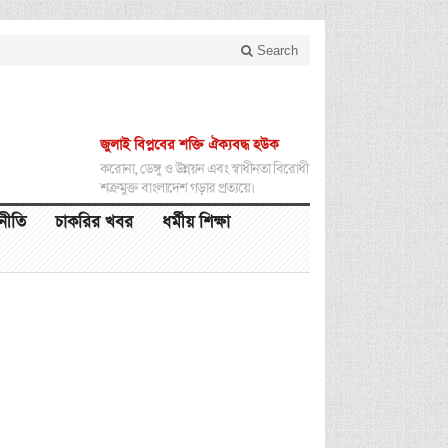
Search
জুলাই বিপ্লবের শক্তি ঐক্যবদ্ধ হউক
করোনা, ডেঙ্গু ও উন্নয়ন এবং স্বাধীনতা বিরোধী
শত্রুমুক্ত বাংলাদেশ গড়ার প্রত্যয়ে।
থনীতি
চাকরির খবর
ধর্মীয় শিক্ষা