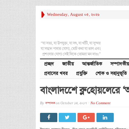
Wednesday, August 05, 2026
“যা সত্য, যা উপযুক্ত, যা সৎ, যা খাঁটি, যা সুন্দর
যা সম্মান পাবার যোগ্য, মোট কথা যা ভাল এবং
প্রশংসার যোগ্য সেই দিকে তোমরা মন দাও।”
প্রচ্ছদ
জাতীয়
আন্তর্জাতিক
সম্পাদকীয়
প্রবাসের খবর
প্রযুক্তি
শোক ও সহানুভূতি
বাংলাদশেে ব্লু হোয়লেরে ‘অস
By
সম্পাদক
on
October 14, 2017
No Comment