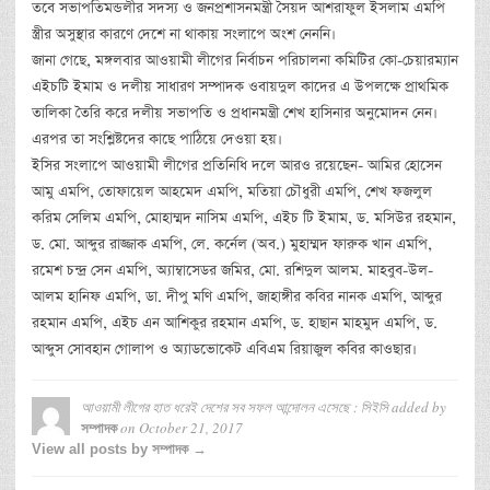
তবে সভাপতিমন্ডলীর সদস্য ও জনপ্রশাসনমন্ত্রী সৈয়দ আশরাফুল ইসলাম এমপি
স্ত্রীর অসুস্থার কারণে দেশে না থাকায় সংলাপে অংশ নেননি।
জানা গেছে, মঙ্গলবার আওয়ামী লীগের নির্বাচন পরিচালনা কমিটির কো-চেয়ারম্যান
এইচটি ইমাম ও দলীয় সাধারণ সম্পাদক ওবায়দুল কাদের এ উপলক্ষে প্রাথমিক
তালিকা তৈরি করে দলীয় সভাপতি ও প্রধানমন্ত্রী শেখ হাসিনার অনুমোদন নেন।
এরপর তা সংশ্লিষ্টদের কাছে পাঠিয়ে দেওয়া হয়।
ইসির সংলাপে আওয়ামী লীগের প্রতিনিধি দলে আরও রয়েছেন- আমির হোসেন
আমু এমপি, তোফায়েল আহমেদ এমপি, মতিয়া চৌধুরী এমপি, শেখ ফজলুল
করিম সেলিম এমপি, মোহাম্মদ নাসিম এমপি, এইচ টি ইমাম, ড. মসিউর রহমান,
ড. মো. আব্দুর রাজ্জাক এমপি, লে. কর্নেল (অব.) মুহাম্মদ ফারুক খান এমপি,
রমেশ চন্দ্র সেন এমপি, অ্যাম্বাসেডর জমির, মো. রশিদুল আলম. মাহবুব-উল-
আলম হানিফ এমপি, ডা. দীপু মণি এমপি, জাহাঙ্গীর কবির নানক এমপি, আব্দুর
রহমান এমপি, এইচ এন আশিকুর রহমান এমপি, ড. হাছান মাহমুদ এমপি, ড.
আব্দুস সোবহান গোলাপ ও অ্যাডভোকেট এবিএম রিয়াজুল কবির কাওছার।
আওয়ামী লীগের হাত ধরেই দেশের সব সফল আন্দোলন এসেছে : সিইসি
added by
on
October 21, 2017
সম্পাদক
View all posts by সম্পাদক →