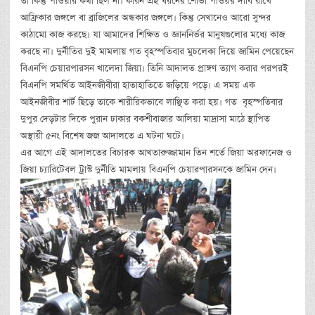
তা কিন্তু পাওয়ার কথা ছিল না। কারন এই ধরনের শোভা পাওয়র দাবি রাখে
আফ্রিকার জঙ্গলে বা ব্রাজিলের অন্ধকার জঙ্গলে। কিন্তু সেখানেও আরো সুন্দর
কাঠামো কাজ করছে। যা আমাদের শিক্ষিত ও জ্ঞাননির্ভর মানুষগুলোর মধ্যে কাজ
করছে না। দুর্নীতির দুই মামলায় গত বৃহস্পতিবার মুচলেকা দিয়ে জামিন পেয়েছেন
বিএনপি চেয়ারপারসন খালেদা জিয়া। তিনি আদালত প্রাঙ্গণ ত্যাগ করার পরপরই
বিএনপি সমর্থিত আইনজীবীরা হাতাহাতিতে জড়িয়ে পড়ে। এ সময় এক
আইনজীবীর শার্ট ছিড়ে তাকে শারীরিকভাবে লাঞ্ছিত করা হয়। গত বৃহস্পতিবার
দুপুর দেড়টার দিকে পুরান ঢাকার বকশীবাজার আলিয়া মাদ্রাসা মাঠে স্থাপিত
অস্থায়ী ৫নং বিশেষ জজ আদালতে এ ঘটনা ঘটে।
এর আগে এই আদালতের বিচারক আখতারুজ্জামান তিন শর্তে জিয়া অরফানেজ ও
জিয়া চ্যারিটেবল ট্রাস্ট দুর্নীতি মামলায় বিএনপি চেয়ারপারসনকে জামিন দেন।