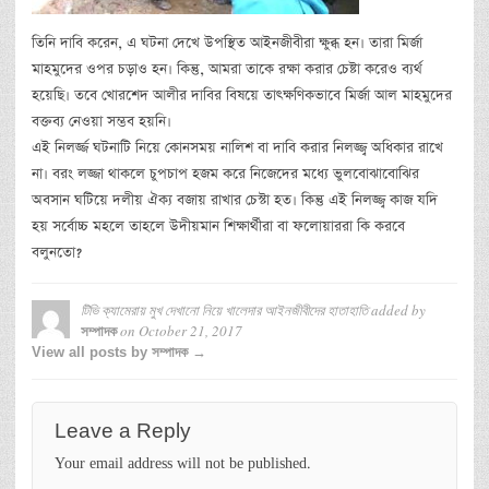
তিনি দাবি করেন, এ ঘটনা দেখে উপস্থিত আইনজীবীরা ক্ষুব্ধ হন। তারা মির্জা
মাহমুদের ওপর চড়াও হন। কিন্তু, আমরা তাকে রক্ষা করার চেষ্টা করেও ব্যর্থ
হয়েছি। তবে খোরশেদ আলীর দাবির বিষয়ে তাৎক্ষণিকভাবে মির্জা আল মাহমুদের
বক্তব্য নেওয়া সম্ভব হয়নি।
এই নিলর্জ্জ ঘটনাটি নিয়ে কোনসময় নালিশ বা দাবি করার নিলজ্জ্ব অধিকার রাখে
না। বরং লজ্জা থাকলে চুপচাপ হজম করে নিজেদের মধ্যে ভুলবোঝাবোঝির
অবসান ঘটিয়ে দলীয় ঐক্য বজায় রাখার চেস্টা হত। কিন্তু এই নিলজ্জ্ব কাজ যদি
হয় সর্বোচ্চ মহলে তাহলে উদীয়মান শিক্ষার্থীরা বা ফলোয়াররা কি করবে
বলুনতো?
টিভি ক্যামেরায় মুখ দেখানো নিয়ে খালেদার আইনজীবীদের হাতাহাতি
added by
on
October 21, 2017
সম্পাদক
View all posts by সম্পাদক →
Leave a Reply
Your email address will not be published.