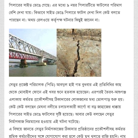
পিলারের সাইড ভেঙে গেছে। এর মধ্যে ৯ নম্বর পিলারটিতে ফাটলের পরিমাণ
বেশি দেখা যায়। কিভাবে সাইড ভেঙে পিলারে ফাটল দেখা দিল কেউ বলতে
পারছেন না। অথচ রেলওয়ে কর্তৃপক্ষ ঘটনার কিছুই জানেন না।
সেতুর প্রজেক্ট পরিচালক (পিডি) আবদুল হাই গত বুধবার এই প্রতিনিধির কাছ
থেকে মোবাইল ফোনে এই খবর শুনে হতবাক হয়েছেন। এরপরই ভৈরব-আশুগঞ্জ
এলাকায় কর্মরত প্রকৌশলীসহ ঠিকাদারের লোকজনের মধ্য তোলপাড় শুরু হয়।
কেউ কেউ বলছেন মেঘনা নদীতে চলাচলকারী কার্গো বা বড় জাহাজের ধাক্কায়
পিলারের সাইড ভেঙে ফাটলের সৃষ্টি হয়েছে। আবার কেউ বলছেন সেতুর
নির্মাণকাজ নিম্নমানের হওয়ায় এই ঘটনা ঘটেছে।
এ বিষয়ে জানতে সেতুর নির্মাণকাজের ঠিকাদার প্রতিষ্ঠানের প্রকৌশলীসহ কর্মরত
শ্রমিক কর্মচারীদের সঙ্গে যোগাযোগ করা হলে কেউ মুখ খুলতে রাজি হয়নি। নাম